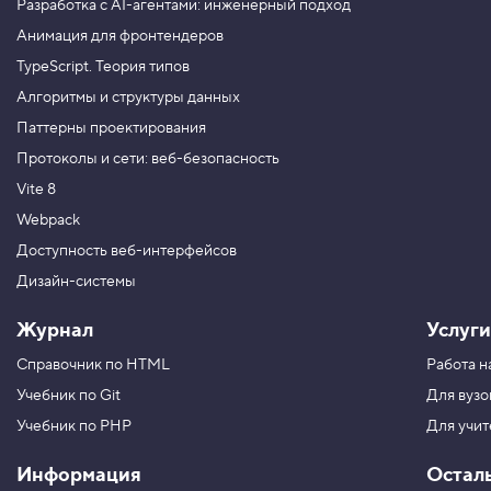
Разработка с AI-агентами: инженерный подход
Анимация для фронтендеров
TypeScript. Теория типов
Алгоритмы и структуры данных
Паттерны проектирования
Протоколы и сети: веб-безопасность
Vite 8
Webpack
Доступность веб-интерфейсов
Дизайн-системы
Журнал
Услуги
Справочник по HTML
Работа н
Учебник по Git
Для вузо
Учебник по PHP
Для учи
Информация
Остал