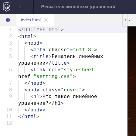
Решатель линейных уравнений
index.html
1
<!DOCTYPE html>
2
<
html
>
3
<
head
>
4
<
meta
charset
=
"utf-8"
>
5
<
title
>
Решатель линейных
уравнений
</
title
>
6
<
link
rel
=
"stylesheet"
href
=
"setting.css"
>
7
</
head
>
8
<
body
class
=
"cover"
>
9
<
h1
>
Что такое линейное
уравнение?
</
h1
>
10
</
body
>
11
</
html
>
12