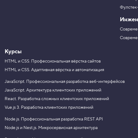
р
г
я
в
ш
Фулстек
Y
р
V
o
и
Инжен
K
u
ф
T
т
Совреме
u
а
b
Совреме
e
Курсы
HTML и CSS.
Профессиональная вёрстка сайтов
HTML и CSS.
Адаптивная вёрстка и автоматизация
JavaScript.
Профессиональная разработка веб-интерфейсов
JavaScript.
Архитектура клиентских приложений
React.
Разработка сложных клиентских приложений
Vue.js 3.
Разработка клиентских приложений
Node.js.
Профессиональная разработка REST API
Node.js и Nest.js.
Микросервисная архитектура