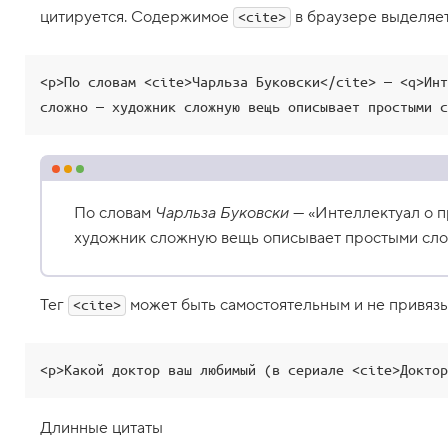
и
цитируется. Содержимое
в браузере выделяет
<cite>
м
в
о
л
<p>По словам <cite>Чарльза Буковски</cite> — <q>Инт
ы
-
сложно — художник сложную вещь описывает простыми с
м
н
е
м
о
н
По словам
Чарльза Буковски
—
Интеллектуал о п
и
к
художник сложную вещь описывает простыми сло
и
в
H
Тег
может быть самостоятельным и не привязыв
<cite>
T
M
L
<p>Какой доктор ваш любимый (в сериале <cite>Доктор
9
.
Т
Длинные цитаты
е