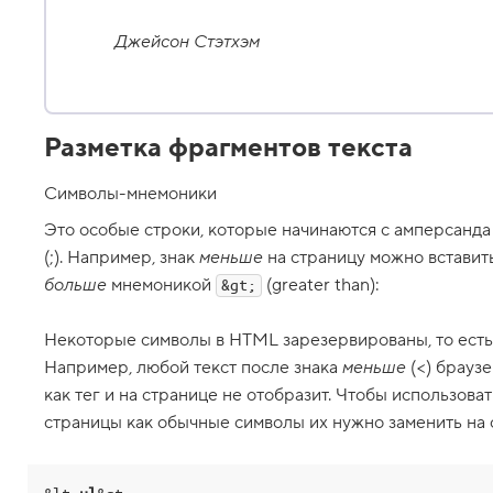
н
и
р
Джейсон Стэтхэм
о
в
а
н
и
Разметка фрагментов текста
е
т
е
Символы-мнемоники
г
о
Это особые строки, которые начинаются с амперсанда (
в
p
(;). Например, знак
меньше
на страницу можно встави
r
больше
мнемоникой
(greater than):
e
&gt;
и
c
Некоторые символы в HTML зарезервированы, то есть
o
Например, любой текст после знака
меньше
(<) брауз
d
e
как тег и на странице не отобразит. Чтобы использова
страницы как обычные символы их нужно заменить на
1
1
.