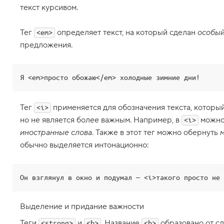
е
текст курсивом.
г
и
s
Тег
определяет текст, на который сделан
особый
<em>
u
предложения.
b
и
s
u
Я <em>просто обожаю</em> холодные зимние дни!
p
,
н
Тег
применяется для обозначения текста, который
<i>
и
ж
но не является более важным. Например, в
можно
<i>
н
иностранные слова
. Также в этот тег можно обернуть
и
й
обычно выделяется интонационно:
и
в
е
Он взглянул в окно и подумал — <i>такого просто не 
р
х
н
и
Выделение и придание важности
й
и
Теги
и
. Название
образовано от сл
<strong>
<b>
<b>