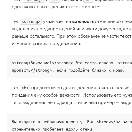
н
одинаково, они выделяют текст жирным.
д
е
к
Тег
указывает на
важность
отмеченного текс
<strong>
с
ы
выделения предупреждений или части документа, кот
1
раньше остального. При этом обозначение части текст
5
изменять смысла предложения.
.
Т
е
<strong>Внимание!</strong> Это место опасно. <stron
г
t
пропасть</strong>, если подойдёте близко к краю.
i
m
e
,
Тег
предназначен для выделения текста с целью п
<b>
д
придания ему особой важности. Использовать его нужн
а
т
теги выделения не подходят. Типичный пример — выде
а
и
в
Вы входите в небольшую комнату. Ваш <b>меч</b> заго
р
стремительно пробегает вдоль стены.
е