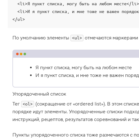
  <li>Я пункт списка, могу быть на любом месте</li>

1
.
  <li>И я пункт списка, и мне тоже не важен порядок</li>

</ul>
Н
а
ч
и
По умолчанию элементы
отмечаются маркерами та
<ul>
н
а
е
м
д
н
Я пункт списка, могу быть на любом месте
е
И я пункт списка, и мне тоже не важен поря
в
н
и
к
Упорядоченный список
2
Тег
(сокращение от «ordered list»). В этом списк
<ol>
.
порядке идут элементы. Упорядоченные списки подход
Т
инструкций, рецептов, результатов соревнований и так
е
г
u
Пункты упорядоченного списка тоже размечаются с 
l