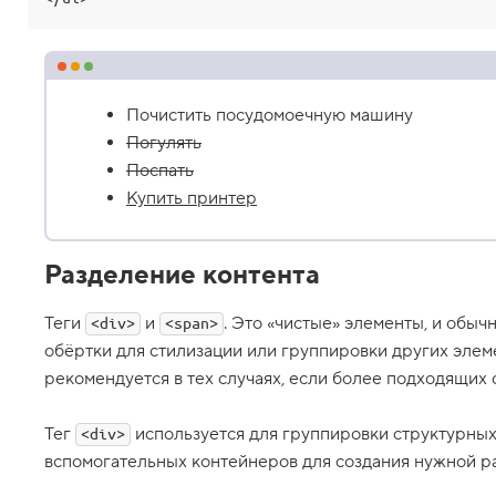
а
н
и
е
в
н
Почистить посудомоечную машину
и
м
Погулять
а
н
Поспать
и
Купить принтер
я
1
7
Разделение контента
.
Т
Теги
и
. Это «чистые» элементы, и обыч
<div>
<span>
е
г
обёртки для стилизации или группировки других элеме
и
рекомендуется в тех случаях, если более подходящих 
s
t
r
o
Тег
используется для группировки структурных
<div>
n
вспомогательных контейнеров для создания нужной р
g
и