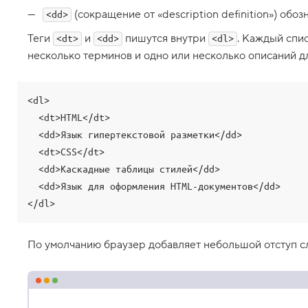
р
(сокращение от «description definition») обо
<dd>
и
б
Теги
и
пишутся внутри
. Каждый спи
<dt>
<dd>
<dl>
у
т
несколько терминов и одно или несколько описаний д
ы
s
t
a
<dl>

r
  <dt>HTML</dt>

t
и
  <dd>Язык гипертекстовой разметки</dd>

  <dt>CSS</dt>

r
e
  <dd>Каскадные таблицы стилей</dd>

v
e
  <dd>Язык для оформления HTML-документов</dd>

r
</dl>
s
e
d
По умолчанию браузер добавляет небольшой отступ с
5
.
В
л
о