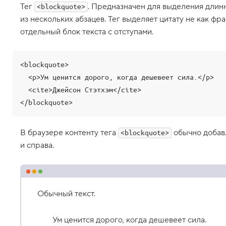
г
Тег
. Предназначен для выделения длинн
<blockquote>
c
o
из нескольких абзацев. Тег выделяет цитату не как фра
d
отдельный блок текста с отступами.
e
,
ф
р
<blockquote>

а
г
  <p>Ум ценится дорого, когда дешевеет сила.</p>

м
  <cite>Джейсон Стэтхэм</cite>

е
н
</blockquote>
т
к
о
д
В браузере контенту тега
обычно добавл
<blockquote>
а
и справа.
1
0
.
К
Обычный текст.
о
м
б
Ум ценится дорого, когда дешевеет сила.
и