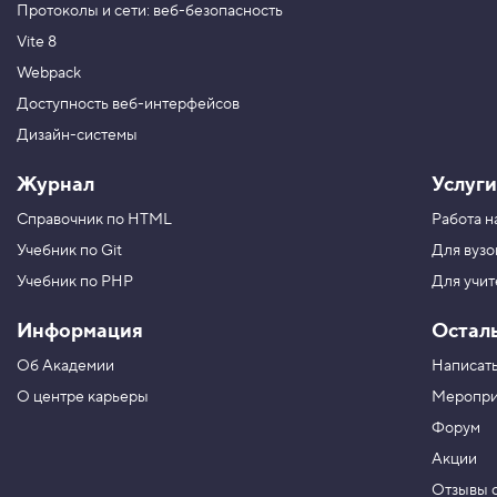
е
Протоколы и сети: веб-безопасность
р
ы
Vite 8
д
л
Webpack
я
Доступность веб-интерфейсов
с
т
Дизайн-системы
и
л
и
Журнал
Услуги
з
а
Справочник по HTML
Работа н
ц
и
Учебник по Git
Для вузо
и
Учебник по PHP
Для учи
2
0
Информация
Остал
.
Об Академии
Написать
К
о
О центре карьеры
Меропри
н
с
Форум
п
Акции
е
к
Отзывы о
т