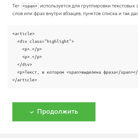
Тег
используется для группировки текстовых 
<span>
b
,
слов или фраз внутри абзацев, пунктов списка и так да
в
а
ж
н
<article>

о
с
  <div class="highlight">

т
    <p>…</p>

ь
и
    <p>…</p>

  </div>

в
ы
  <p>Текст, в котором <span>выделена фраза</span></p>

д
</article>
е
л
е
н
и
е
Продолжить
1
8
.
Т