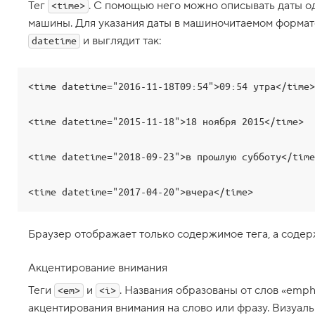
Тег
. С помощью него можно описывать даты од
<time>
3
.
машины. Для указания даты в машиночитаемом формат
и выглядит так:
datetime
Т
е
г
b
<time datetime="2016-11-18T09:54">09:54 утра</time>

r
,
п
е
<time datetime="2015-11-18">18 ноября 2015</time>

р
е
н
<time datetime="2018-09-23">в прошлую субботу</time
о
с
с
<time datetime="2017-04-20">вчера</time>
т
р
о
Браузер отображает только содержимое тега, а сод
к
и
1
Акцентирование внимания
4
.
Теги
и
. Названия образованы от слов «empha
<em>
<i>
акцентирования внимания на слово или фразу. Визуаль
Т