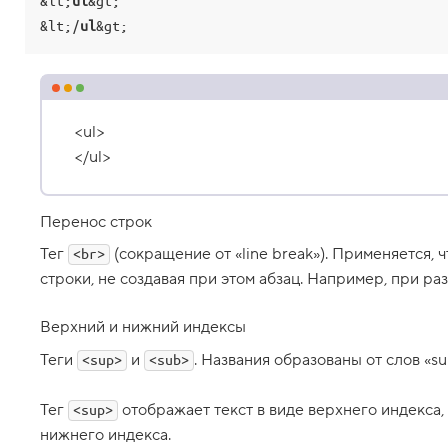
Т
&lt;
ul
&gt;

е
&lt;/
ul
&gt;
г
q
,
в
с
т
р
<ul>
о
</ul>
е
н
н
а
Перенос строк
я
ц
Тег
(сокращение от «line break»). Применяется, 
<br>
и
т
строки, не создавая при этом абзац. Например, при раз
а
т
а
Верхний и нижний индексы
1
Теги
и
. Названия образованы от слов «sup
<sup>
<sub>
2
.
Тег
отображает текст в виде верхнего индекса,
<sup>
Т
е
нижнего индекса.
г