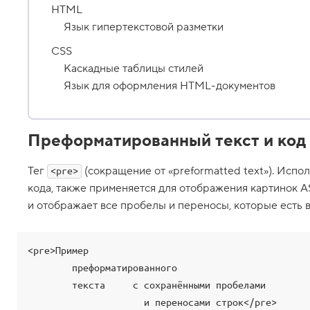
HTML
ж
е
Язык гипертекстовой разметки
н
н
CSS
ы
е
Каскадные таблицы стилей
с
Язык для оформления HTML-документов
п
и
с
к
и
Преформатированный текст и код
6
.
Тег
(сокращение от «preformatted text»). Исп
<pre>
Т
кода, также применяется для отображения картинок AS
е
и отображает все пробелы и переносы, которые есть 
г
и
d
l
<pre>Пример

,
d
        преформатированного

t
        текста     с сохранёнными пробелами

и
                     и переносами строк</pre>