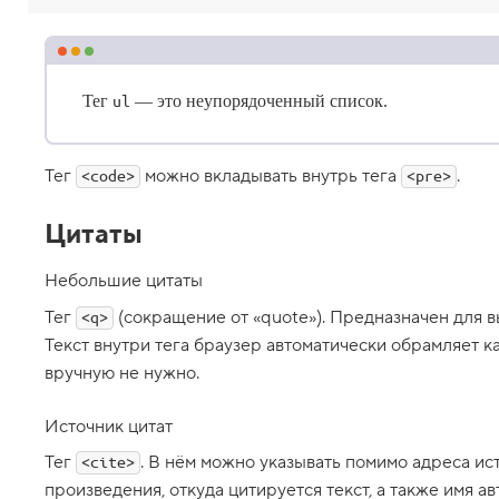
п
р
е
ф
о
р
Тег
— это неупорядоченный список.
ul
м
а
т
и
Тег
можно вкладывать внутрь тега
.
<code>
<pre>
р
о
в
Цитаты
а
н
н
Небольшие цитаты
ы
й
Тег
(сокращение от «quote»). Предназначен для 
<q>
т
Текст внутри тега браузер автоматически обрамляет к
е
к
вручную не нужно.
с
т
Источник цитат
8
.
Тег
. В нём можно указывать помимо адреса ис
<cite>
С
произведения, откуда цитируется текст, а также имя ав