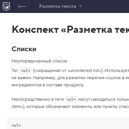
Разметка текста
В
е
Конспект «Разметка те
р
н
у
т
ь
Списки
с
я
в
Неупорядоченный список
с
Тег
(сокращение от «unordered list»). Используе
<ul>
п
не важен. Например, для разметки перечня ссылок в м
и
с
ингредиентов в составе продукта.
о
к
з
Непосредственно в теге
могут находиться тольк
<ul>
а
д
item»), которые обозначают элементы или пункты спис
а
н
и
й
<ul>
