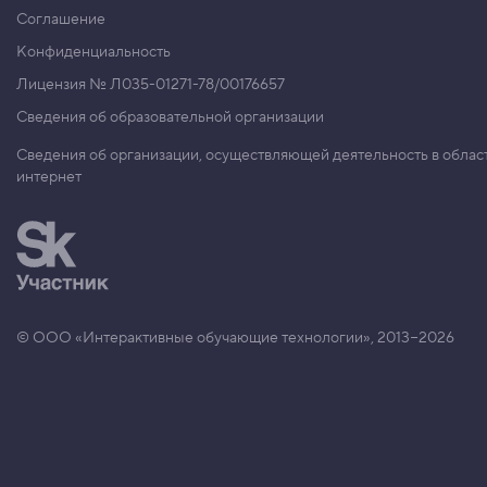
«
Соглашение
Р
а
Конфиденциальность
з
Лицензия № Л035-01271-78/00176657
м
е
Сведения об образовательной организации
т
к
а
Сведения об организации, осуществляющей деятельность в облас
т
интернет
е
к
с
т
а
»
2
1
© ООО «Интерактивные обучающие технологии», 2013−2026
.
И
с
п
ы
т
а
н