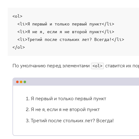
,
н
е
у
<ol>

п
  <li>Я первый и только первый пункт</li>

о
р
  <li>Я не я, если я не второй пункт</li>

я
  <li>Третий после стольких лет? Всегда!</li>

д
о
</ol>
ч
е
н
н
По умолчанию перед элементами
ставится их п
<ol>
ы
й
с
п
и
с
Я первый и только первый пункт
о
к
Я не я, если я не второй пункт
3
.
Третий после стольких лет? Всегда!
Т
е