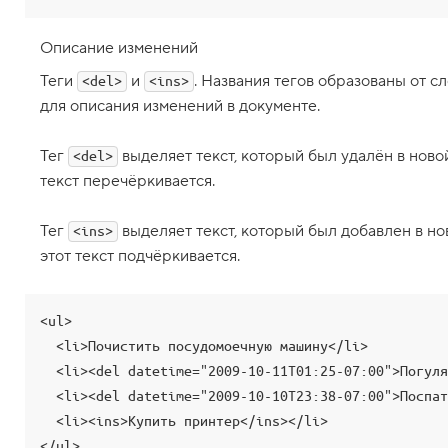
м
я
Описание изменений
1
6
Теги
и
. Названия тегов образованы от сл
<del>
<ins>
.
для описания изменений в документе.
Т
е
г
Тег
выделяет текст, который был удалён в ново
<del>
и
текст перечёркивается.
e
m
Тег
выделяет текст, который был добавлен в но
и
<ins>
этот текст подчёркивается.
i
,
а
к
<ul>

ц
е
  <li>Почистить посудомоечную машину</li>

н
  <li><del datetime="2009-10-11T01:25-07:00">Погулять</del></li>

т
и
  <li><del datetime="2009-10-10T23:38-07:00">Поспать</del></li>

р
  <li><ins>Купить принтер</ins></li>

о
в
</ul>