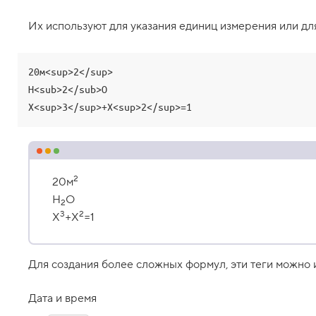
b
l
Их используют для указания единиц измерения или дл
o
c
k
q
20м<sup>2</sup>

u
o
H<sub>2</sub>O

t
X<sup>3</sup>+X<sup>2</sup>=1
e
,
о
т
д
е
2
л
20м
ь
H
O
н
2
а
3
2
X
+X
=1
я
ц
и
т
Для создания более сложных формул, эти теги можно и
а
т
а
Дата и время
1