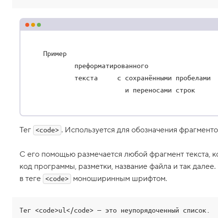
d
d
,
с
п
и
с
Пример

о
        преформатированного

к
о
        текста     с сохранёнными пробелами

п
                     и переносами строк
и
с
а
н
и
Тег
. Используется для обозначения фрагменто
й
<code>
7
.
С его помощью размечается любой фрагмент текста, 
код программы, разметки, название файла и так далее
Т
е
в теге
моноширинным шрифтом.
<code>
г
p
r
e
Тег <code>ul</code> — это неупорядоченный список.
,