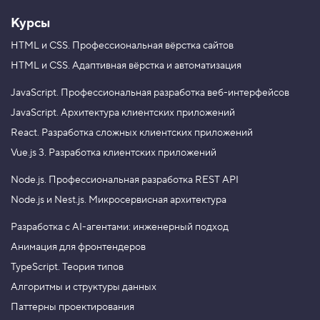
e
и
й
Курсы
1
HTML и CSS.
Профессиональная вёрстка сайтов
9
.
HTML и CSS.
Адаптивная вёрстка и автоматизация
Т
е
JavaScript.
Профессиональная разработка веб-интерфейсов
г
JavaScript.
Архитектура клиентских приложений
и
d
React.
Разработка сложных клиентских приложений
i
v
Vue.js 3.
Разработка клиентских приложений
и
Node.js.
Профессиональная разработка REST API
s
p
Node.js и Nest.js.
Микросервисная архитектура
a
n
Разработка с AI-агентами: инженерный подход
,
к
Анимация для фронтендеров
о
н
TypeScript. Теория типов
т
е
Алгоритмы и структуры данных
й
Паттерны проектирования
н