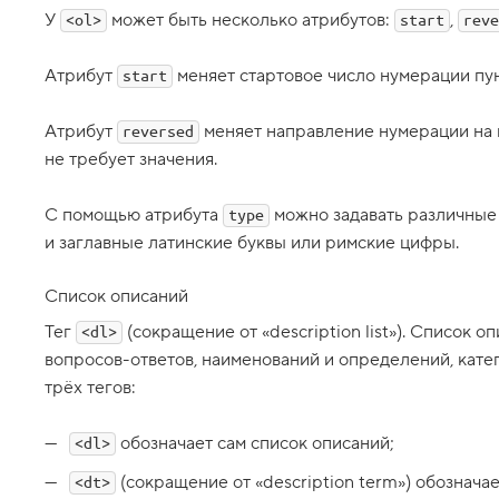
г
У
может быть несколько атрибутов:
,
o
<ol>
start
reve
l
,
у
Атрибут
меняет стартовое число нумерации пу
start
п
о
р
Атрибут
меняет направление нумерации на 
reversed
я
не требует значения.
д
о
ч
С помощью атрибута
можно задавать различные
е
type
н
и заглавные латинские буквы или римские цифры.
н
ы
й
Список описаний
с
п
Тег
(сокращение от «description list»). Список 
<dl>
и
с
вопросов-ответов, наименований и определений, кате
о
трёх тегов:
к
4
обозначает сам список описаний;
.
<dl>
А
(сокращение от «description term») обозначае
<dt>
т