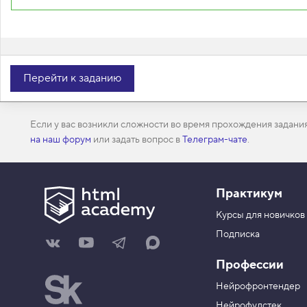
,
н
е
у
п
о
Без JavaScript будущему разработчику никуда. Записывайтесь на
р
«
JavaScript. Профессиональная разработка веб-интерфейсов
». Ц
Перейти к заданию
я
П
Проверить на сервере
Показать ответ
д
о
о
п
ч
л
е
Если у вас возникли сложности во время прохождения задани
а
н
на наш форум
или задать вопрос в
Телеграм-чате
.
к
н
а
ы
т
й
ь
с
п
Практикум
и
с
Курсы для новичков
о
к
Подписка
Н
Н
Н
Н
а
а
а
а
3
Профессии
.
ш
ш
ш
ш
а
к
к
к
И
Т
Нейрофронтендер
г
а
а
а
н
е
р
н
н
н
н
Нейрофулстек