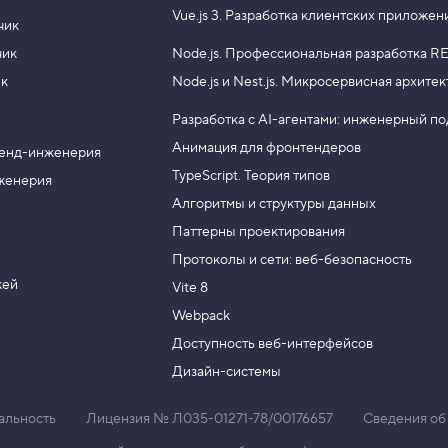
Vue.js 3.
Разработка клиентских приложен
чик
чик
Node.js.
Профессиональная разработка RE
ик
Node.js и Nest.js.
Микросервисная архитек
Разработка с AI-агентами: инженерный п
Анимация для фронтендеров
енд-инженерия
TypeScript. Теория типов
женерия
Алгоритмы и структуры данных
Паттерны проектирования
Протоколы и сети: веб-безопасность
жей
Vite 8
Webpack
Доступность веб-интерфейсов
Дизайн-системы
альность
Лицензия № Л035-01271-78/00176657
Сведения об