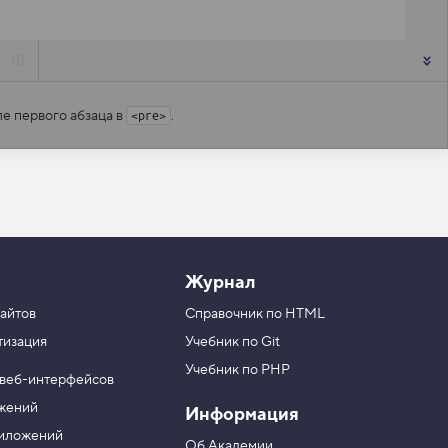
ле первого абзаца в
.
<pre>
Журнал
айтов
Справочник по HTML
тизация
Учебник по Git
Учебник по PHP
 веб-интерфейсов
ожений
Информация
риложений
Об Академии