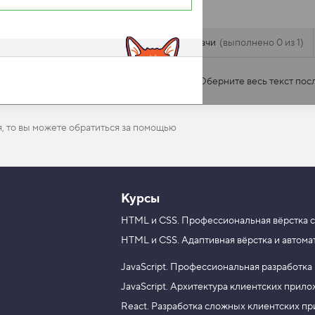
Задачи
выполнено 0 из 1
 профессиональный курс
ена
12 000 ₽.
Оберните весь текст пос
я, то вы можете обратиться за помощью
Курсы
HTML и CSS.
Профессиональная вёрстка с
HTML и CSS.
Адаптивная вёрстка и автома
JavaScript.
Профессиональная разработка
JavaScript.
Архитектура клиентских прил
React.
Разработка сложных клиентских п