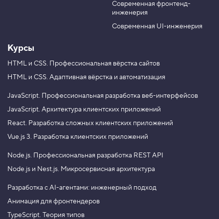
«
У нашего шаблона идентификатор
.
Современная фронтенд-
task-template
u
r
c
инженерия
Найдём этот
и выведем содержимое тега
b
a
h
template
a
e
m
Современная UI-инженерия
на страницу.
n
g
Курсы
e
»
Есть ещё один метод в DOM API, который
HTML и CSS.
Профессиональная вёрстка сайтов
4
позволяет искать элементы по идентификатору —
HTML и CSS.
Адаптивная вёрстка и автоматизация
.
. В отличие от других методов
getElementById
У
JavaScript.
Профессиональная разработка веб-интерфейсов
он может быть вызван только на всём документе,
д
а не отдельном элементе. Мы познакомимся
а
JavaScript.
Архитектура клиентских приложений
л
с этим методом ближе в других тренажёрах, пока
React.
Разработка сложных клиентских приложений
е
н
потренируемся искать элементы по
id
Vue.js 3.
Разработка клиентских приложений
и
с помощью
. Если вам хочется
querySelector
е
Node.js.
Профессиональная разработка REST API
э
узнать подробности о новом методе поскорей,
л
Node.js и Nest.js.
Микросервисная архитектура
можете почитать про него на
MDN
.
е
м
е
Разработка с AI-агентами: инженерный подход
н
Анимация для фронтендеров
т
а
TypeScript. Теория типов
и