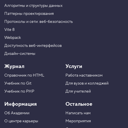
Хорошо владеете JavaScript, но до сих пор
з
Алгоритмы и структуры данных
не освоили Node.js? Записывайтесь
на профессиональный курс «
Node.js.
с
Паттерны проектирования
п
Профессиональная разработка REST API
».
Протоколы и сети: веб-безопасность
и
Цена
12 000 ₽.
с
Vite 8
к
а
Webpack
5
Доступность веб-интерфейсов
.
Дизайн-системы
К
а
Журнал
Услуги
к
п
Справочник по HTML
Работа наставником
р
о
Учебник по Git
Для вузов и колледжей
в
е
Учебник по PHP
Для учителей
р
и
Информация
Остальное
т
ь
Об Академии
Написать нам
д
л
О центре карьеры
Мероприятия
и
н