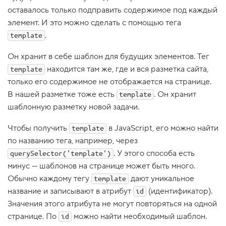
оставалось только подправить содержимое под каждый
1
.
элемент. И это можно сделать с помощью тега
К
.
template
а
к
Он хранит в себе шаблон для будущих элементов. Тег
и
е
находится там же, где и вся разметка сайта,
template
п
только его содержимое не отображается на странице.
л
а
В нашей разметке тоже есть
. Он хранит
template
н
шаблонную разметку новой задачи.
ы
?
Чтобы получить
в JavaScript, его можно найти
template
2
.
по названию тега, например, через
. У этого способа есть
querySelector('template')
С
о
минус — шаблонов на странице может быть много.
б
Обычно каждому тегу
дают уникальное
ы
template
т
название и записывают в атрибут
(идентификатор).
id
и
Значения этого атрибута не могут повторяться на одной
е
«
странице. По
можно найти необходимый шаблон.
id
c