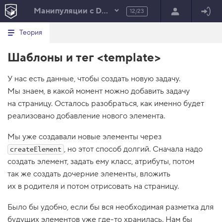
Манипуляции с DOM
12/23
Минимальный вид табов
В
HTML
Теория
е
index.html
р
Шаблоны и тег <template>
н
HTML
у
т
100%
У нас есть данные, чтобы создать новую задачу.
ь
с
Мы знаем, в какой момент можно добавить задачу
я
в
на страницу. Осталось разобраться, как именно будет
реализовано добавление нового элемента.
с
п
и
Мы уже создавали новые элементы через
с
, но этот способ долгий. Сначала надо
createElement
о
к
создать элемент, задать ему класс, атрибуты, потом
з
так же создать дочерние элементы, вложить
а
д
их в родителя и потом отрисовать на страницу.
а
н
и
Было бы удобно, если бы вся необходимая разметка для
й
будущих элементов уже где-то хранилась. Нам бы