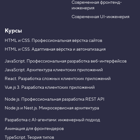
«
Современная фронтенд-
u
r
c
инженерия
b
a
h
a
e
m
Современная UI-инженерия
n
g
Курсы
e
»
HTML и CSS.
Профессиональная вёрстка сайтов
4
HTML и CSS.
Адаптивная вёрстка и автоматизация
.
У
JavaScript.
Профессиональная разработка веб-интерфейсов
д
а
JavaScript.
Архитектура клиентских приложений
л
React.
Разработка сложных клиентских приложений
е
н
Vue.js 3.
Разработка клиентских приложений
и
е
Node.js.
Профессиональная разработка REST API
э
л
Node.js и Nest.js.
Микросервисная архитектура
е
м
е
Разработка с AI-агентами: инженерный подход
н
Анимация для фронтендеров
т
а
TypeScript. Теория типов
и