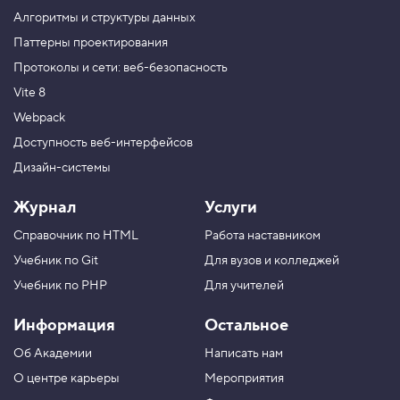
з
Алгоритмы и структуры данных
с
Паттерны проектирования
п
Протоколы и сети: веб-безопасность
и
с
Vite 8
к
а
Webpack
5
Доступность веб-интерфейсов
.
Дизайн-системы
К
а
Журнал
Услуги
к
п
Справочник по HTML
Работа наставником
р
о
Учебник по Git
Для вузов и колледжей
в
е
Учебник по PHP
Для учителей
р
и
Информация
Остальное
т
ь
Об Академии
Написать нам
д
л
О центре карьеры
Мероприятия
и
н