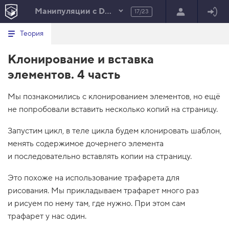
Манипуляции с DOM
17/23
Минимальный вид табов
В
HTML
Теория
е
index.html
р
Клонирование и вставка
н
HTML
у
элементов. 4 часть
т
100%
ь
с
Мы познакомились с клонированием элементов, но ещё
я
в
не попробовали вставить несколько копий на страницу.
с
п
Запустим цикл, в теле цикла будем клонировать шаблон,
и
менять содержимое дочернего элемента
с
о
и последовательно вставлять копии на страницу.
к
з
Это похоже на использование трафарета для
а
д
рисования. Мы прикладываем трафарет много раз
а
и рисуем по нему там, где нужно. При этом сам
н
и
трафарет у нас один.
й