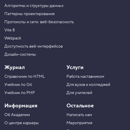
н
Алгоритмы и структуры данных
Без JavaScript будущему разработчику никуда.
к
Записывайтесь на профессиональный курс
ц
Паттерны проектирования
«
JavaScript. Профессиональная разработка веб-
и
Протоколы и сети: веб-безопасность
я
интерфейсов
». Цена
12 000 ₽.
,
Vite 8
я
Webpack
в
ы
Доступность веб-интерфейсов
з
Дизайн-системы
ы
в
а
Журнал
Услуги
ю
т
Справочник по HTML
Работа наставником
е
б
Учебник по Git
Для вузов и колледжей
я
!
Учебник по PHP
Для учителей
6
Информация
Остальное
.
У
Об Академии
Написать нам
О центре карьеры
Мероприятия
м
е