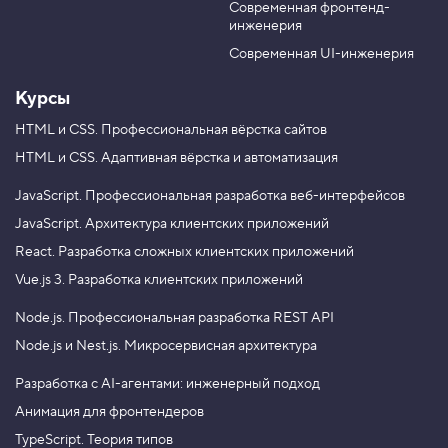
р
Современная фронтенд-
u
r
у
      return distance * 0.22;

инженерия
b
a
г
    }

e
m
Современная UI-инженерия
4
  } else {

.
Курсы
    if (distance > 3500) {

Ф
      return distance * 0.33;

у
HTML и CSS.
Профессиональная вёрстка сайтов
н
    } else {

HTML и CSS.
Адаптивная вёрстка и автоматизация
к
      return distance * 0.18;

ц
и
JavaScript.
Профессиональная разработка веб-интерфейсов
    }

я
-
JavaScript.
Архитектура клиентских приложений
  }

п
};
React.
Разработка сложных клиентских приложений
о
м
Vue.js 3.
Разработка клиентских приложений
о
щ
И это только для двух условий, влияющих на расчёт
Node.js.
Профессиональная разработка REST API
н
миль. Представьте, каким громоздким станет код, если
и
Node.js и Nest.js.
Микросервисная архитектура
к
появится ещё одно или два новых условия расчёта миль
5
(что в реальной практике встречается часто).
Разработка с AI-агентами: инженерный подход
.
Анимация для фронтендеров
Ф
TypeScript. Теория типов
у