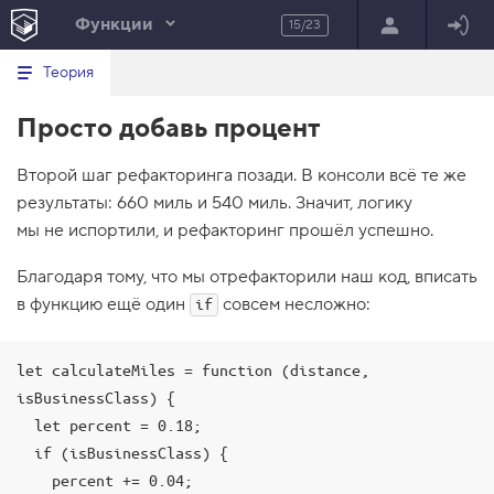
Функции
15/23
Минимальный вид табов
В
HTML
Теория
е
index.html
р
Просто добавь процент
н
HTML
у
т
100%
Второй шаг рефакторинга позади. В консоли всё те же
ь
с
результаты: 660 миль и 540 миль. Значит, логику
я
в
мы не испортили, и рефакторинг прошёл успешно.
с
Благодаря тому, что мы отрефакторили наш код, вписать
п
и
в функцию ещё один
совсем несложно:
if
с
о
к
з
let calculateMiles = function (distance, 
а
isBusinessClass) {

д
а
  let percent = 0.18;

н
  if (isBusinessClass) {

и
й
    percent += 0.04;
