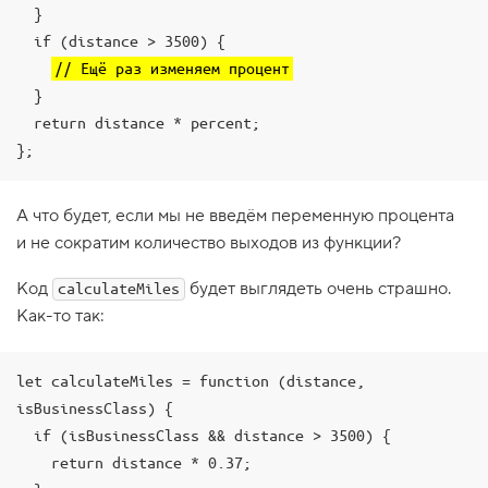
  }

1
.
  if (distance > 3500) {

// Ещё раз изменяем процент
П
р
  }

и
  return distance * percent;

с
т
};
е
г
н
А что будет, если мы не введём переменную процента
и
т
и не сократим количество выходов из функции?
е
р
е
Код
будет выглядеть очень страшно.
calculateMiles
м
Как-то так:
н
и
2
let calculateMiles = function (distance, 
.
isBusinessClass) {

Д
  if (isBusinessClass && distance > 3500) {

а
л
    return distance * 0.37;

ь