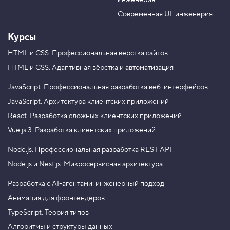
инженерия
b
a
e
m
Современная UI-инженерия
Курсы
HTML и CSS.
Профессиональная вёрстка сайтов
HTML и CSS.
Адаптивная вёрстка и автоматизация
JavaScript.
Профессиональная разработка веб-интерфейсов
JavaScript.
Архитектура клиентских приложений
React.
Разработка сложных клиентских приложений
Vue.js 3.
Разработка клиентских приложений
Node.js.
Профессиональная разработка REST API
Node.js и Nest.js.
Микросервисная архитектура
Разработка с AI-агентами: инженерный подход
Анимация для фронтендеров
TypeScript. Теория типов
Алгоритмы и структуры данных