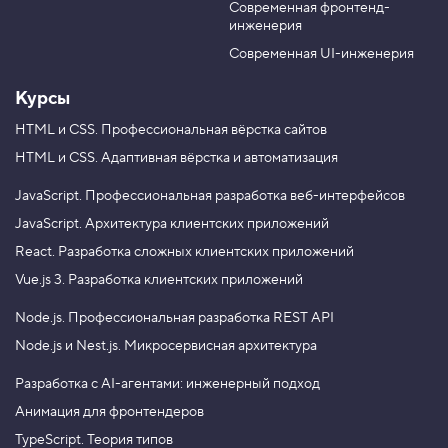
р
Современная фронтенд-
u
r
Хотите уметь применять паттерны
у
инженерия
b
a
г
проектирования? Записывайтесь
e
m
на профессиональный курс «
JavaScript.
Современная UI-инженерия
4
Архитектура клиентских приложений
». Цена
.
12 000 ₽.
Курсы
Ф
у
HTML и CSS.
Профессиональная вёрстка сайтов
н
HTML и CSS.
Адаптивная вёрстка и автоматизация
к
ц
и
JavaScript.
Профессиональная разработка веб-интерфейсов
я
-
JavaScript.
Архитектура клиентских приложений
п
React.
Разработка сложных клиентских приложений
о
м
Vue.js 3.
Разработка клиентских приложений
о
щ
Node.js.
Профессиональная разработка REST API
н
и
Node.js и Nest.js.
Микросервисная архитектура
к
5
Разработка с AI-агентами: инженерный подход
.
Анимация для фронтендеров
Ф
TypeScript. Теория типов
у