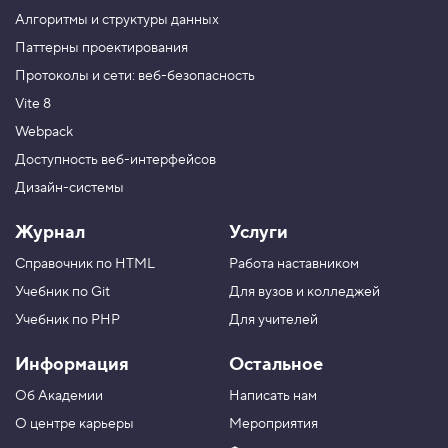
н
Алгоритмы и структуры данных
к
ц
Паттерны проектирования
и
Протоколы и сети: веб-безопасность
я
,
Vite 8
я
Webpack
в
ы
Доступность веб-интерфейсов
з
Дизайн-системы
ы
в
а
Журнал
Услуги
ю
т
Справочник по HTML
Работа наставником
е
б
Учебник по Git
Для вузов и колледжей
я
!
Учебник по PHP
Для учителей
6
Информация
Остальное
.
У
Об Академии
Написать нам
О центре карьеры
Мероприятия
м
е