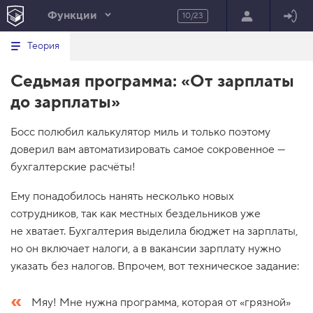
Функции
10/23
Минимальный вид табов
В
HTML
Теория
е
index.html
р
Седьмая программа: «От зарплаты
н
HTML
у
до зарплаты»
т
100%
ь
с
Босс полюбил калькулятор миль и только поэтому
я
в
доверил вам автоматизировать самое сокровенное —
бухгалтерские расчёты!
с
п
и
Ему понадобилось нанять несколько новых
с
о
сотрудников, так как местных бездельников уже
к
не хватает. Бухгалтерия выделила бюджет на зарплаты,
з
а
но он включает налоги, а в вакансии зарплату нужно
д
указать без налогов. Впрочем, вот техническое задание:
а
н
и
й
Мяу! Мне нужна программа, которая от «грязной»