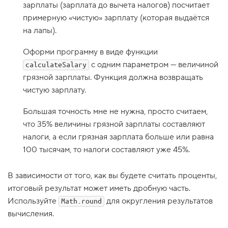
зарплаты (зарплата до вычета налогов) посчитает
1
примерную «чистую» зарплату (которая выдаётся
.
на лапы).
П
р
Оформи программу в виде функции
и
с
c одним параметром — величиной
calculateSalary
т
е
грязной зарплаты. Функция должна возвращать
г
чистую зарплату.
н
и
т
Большая точность мне не нужна, просто считаем,
е
что 35% величины грязной зарплаты составляют
р
е
налоги, а если грязная зарплата больше или равна
м
100 тысячам, то налоги составляют уже 45%.
н
и
2
В зависимости от того, как вы будете считать проценты,
.
итоговый результат может иметь дробную часть.
Д
Используйте
для округления результатов
Math.round
а
л
вычисления.
ь