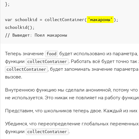
};

1
.
var schoolkid = collectContainer(
'макароны'
);

З
н
schoolkid();

а
к
о
м
и
Теперь значение
будет использовано из параметра,
food
м
функции
с
. Работать всё будет точно та
collectContainer
я
, будет запоминать значение параметра
collectContainer
с
вызове.
с
о
Внутреннюю функцию мы сделали анонимной, потому что
б
ы
не используется. Это никак не повлияет на работу функци
т
и
Представим, что школьников теперь двое. Каждый из них 
я
м
и
Убедимся, что переопределение глобальных переменных 
2
функции
.
collectContainer
.