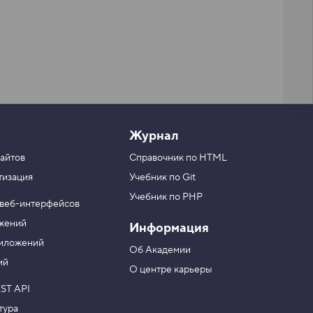
Журнал
айтов
Справочник по HTML
тизация
Учебник по Git
Учебник по PHP
 веб-интерфейсов
ожений
Информация
риложений
Об Академии
ий
О центре карьеры
ST API
тура