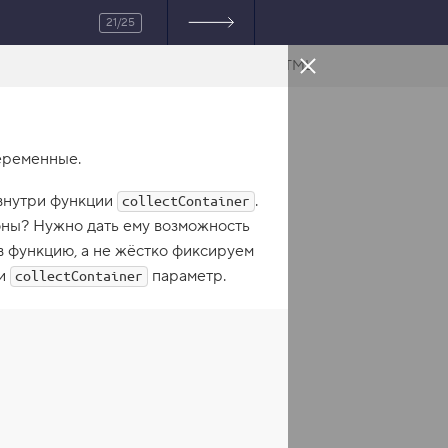
21/25
HTML
еременные.
 внутри функции
.
collectContainer
оны? Нужно дать ему возможность
в функцию, а не жёстко фиксируем
ии
параметр.
collectContainer