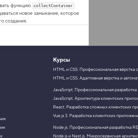
ывать функцию
collectContainer
даваться новое замыкание, которое
о создания.
Курсы
HTML и CSS.
Профессиональная вёрстка с
HTML и CSS.
Адаптивная вёрстка и автома
JavaScript.
Профессиональная разработка
JavaScript.
Архитектура клиентских прил
React.
Разработка сложных клиентских п
Vue.js 3.
Разработка клиентских приложен
чик
чик
Node.js.
Профессиональная разработка RE
ик
Node.js и Nest.js.
Микросервисная архитек