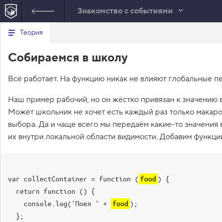
Знакомство с событиями
Минимальный вид табов
В
Теория
е
index.html
р
Собираемся в школу
н
HTML
у
т
Всё работает. На функцию никак не влияют глобальные п
ь
с
я
Наш пример рабочий, но он жёстко привязан к значению
в
Может школьник не хочет есть каждый раз только макар
с
выбора. Да и чаще всего мы передаём какие-то значения 
п
и
их внутри локальной области видимости. Добавим функц
с
о
к
з
а
var collectContainer = function (
food
) {

д
а
  return function () {

н
    console.log('Поел ' + 
food
);

и
й
  };
