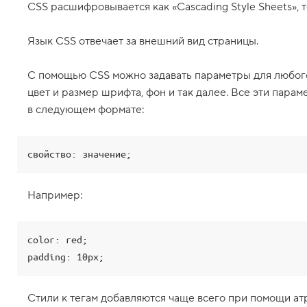
CSS расшифровывается как «Cascading Style Sheets», т
я
е
м
з
Язык CSS отвечает за внешний вид страницы.
н
а
ч
С помощью CSS можно задавать параметры для любого 
е
цвет и размер шрифта, фон и так далее. Все эти пара
н
и
в следующем формате:
я
C
S
S
свойство: значение;
-
с
в
о
Например:
й
с
т
в
color: red;

padding: 10px;
7
.
М
Стили к тегам добавляются чаще всего при помощи а
е