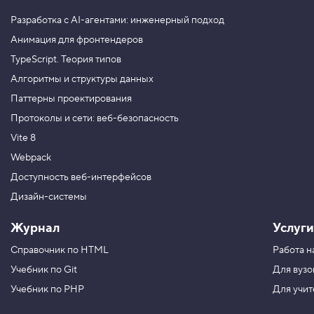
и
Разработка с AI-агентами: инженерный подход
л
и
Анимация для фронтендеров
з
а
TypeScript. Теория типов
ц
и
Алгоритмы и структуры данных
ю
Паттерны проектирования
1
Протоколы и сети: веб-безопасность
3
.
Vite 8
К
Webpack
о
Доступность веб-интерфейсов
н
с
Дизайн-системы
п
е
к
Журнал
Услуги
т
«
Справочник по HTML
Работа н
О
с
Учебник по Git
Для вузо
н
Учебник по PHP
Для учи
о
в
ы