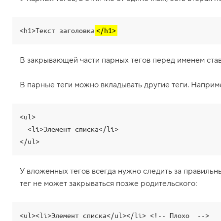
1
.
<h1>Текст заголовка
</h1>
Ч
т
о
т
В закрывающей части парных тегов перед именем ста
а
к
о
В парные теги можно вкладывать другие теги. Например
е
H
T
M
<ul>

L
  <li>Элемент списка</li>

2
.
H
T
У вложенных тегов всегда нужно следить за правиль
M
тег не может закрываться позже родительского:
L
-
т
е
г
<ul><li>Элемент списка</ul></li> <!-- Плохо  -->
