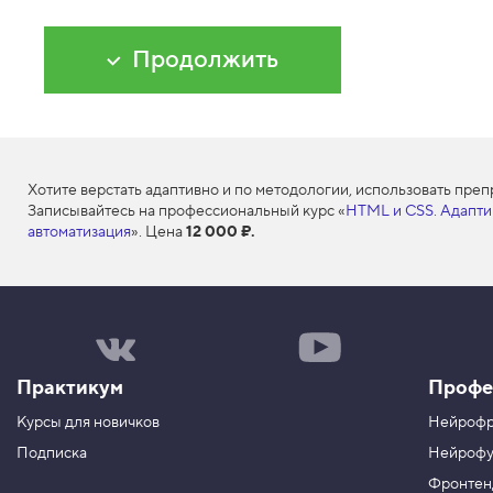
п
о
л
Продолжить
ь
з
у
е
м
д
в
а
Хотите верстать адаптивно и по методологии, использовать пре
к
Записывайтесь на профессиональный курс «
HTML и CSS. Адапти
л
а
автоматизация
». Цена
12 000 ₽.
с
с
а
1
Н
Н
1
а
а
.
ш
ш
Практикум
Профе
П
а
к
е
г
а
Курсы для новичков
Нейрофр
р
р
н
е
у
а
Подписка
Нейрофу
о
п
л
п
Фронтен
п
н