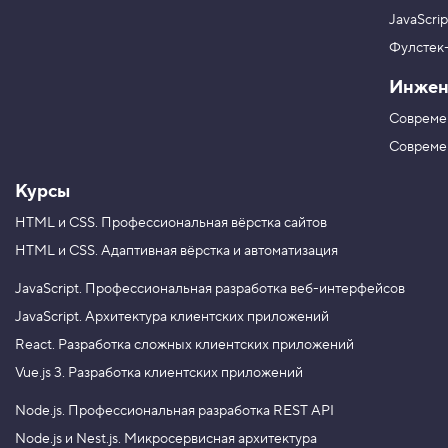
р
а
а
е
JavaScri
д
в
Фулстек
е
Y
л
V
o
я
Инжен
K
u
е
T
м
Совреме
u
с
b
т
Совреме
e
и
л
Курсы
и
HTML и CSS.
Профессиональная вёрстка сайтов
1
2
HTML и CSS.
Адаптивная вёрстка и автоматизация
.
З
JavaScript.
Профессиональная разработка веб-интерфейсов
а
JavaScript.
Архитектура клиентских приложений
в
е
React.
Разработка сложных клиентских приложений
р
ш
Vue.js 3.
Разработка клиентских приложений
а
е
Node.js.
Профессиональная разработка REST API
м
с
Node.js и Nest.js.
Микросервисная архитектура
т