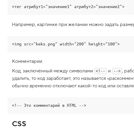
ы
<тег атрибут1="значение1" атрибут2="значение2">
т
е
г
о
Например, картинке при желании можно задать разме
в
5
.
<img src="keks.png" width="200" height="100">
Ч
т
Комментарии
о
т
Код, заключённый между символами
и
, раб
а
<!--
-->
к
удалить, то код заработает, это называется «раскомм
о
е
обычно
временно
отключают какой-то код или оставля
C
S
S
<!-- Это комментарий в HTML -->
6
.
CSS
М
е
н