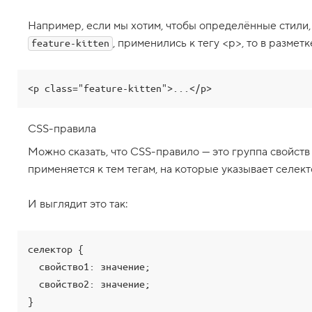
н
я
Например, если мы хотим, чтобы определённые стили, 
е
м
, применились к тегу <p>, то в размет
feature-kitten
с
в
о
й
<p class="feature-kitten">...</p>
с
т
в
CSS-правила
а
в
Можно сказать, что CSS-правило — это группа свойств
C
применяется к тем тегам, на которые указывает селект
S
S
-
И выглядит это так:
п
р
а
в
селектор {

и
л
  свойство1: значение;

а
х
  свойство2: значение;

}
8