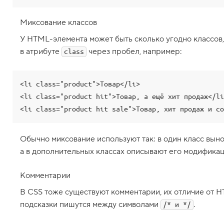
З
а
Миксование классов
д
а
У HTML-элемента может быть сколько угодно классов,
ё
м
в атрибуте
через пробел, например:
class
с
т
и
л
<li class="product">Товар</li>

и
<li class="product hit">Товар, а ещё хит продаж</li
п
о
к
л
Обычно миксование используют так: в один класс вын
а
с
а в дополнительных классах описывают его модификац
с
у
Комментарии
1
0
В CSS тоже существуют комментарии, их отличие от H
.
подсказки пишутся между символами
.
/* и */
И
с