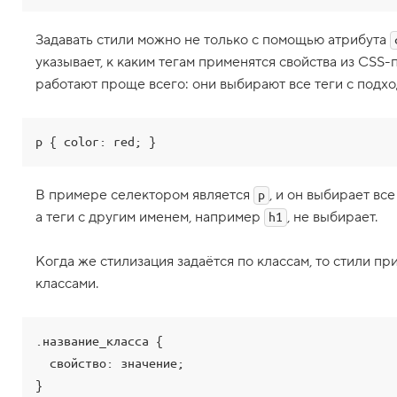
.
С
Задавать стили можно не только с помощью атрибута
о
указывает, к каким тегам применятся свойства из CSS
з
д
работают проще всего: они выбирают все теги с подх
а
ё
м
с
p { color: red; }
в
о
ё
В примере селектором является
, и он выбирает вс
p
C
а теги с другим именем, например
, не выбирает.
h1
S
S
-
Когда же стилизация задаётся по классам, то стили пр
п
р
классами.
а
в
и
л
.название_класса {

о
  свойство: значение;

9
}
.