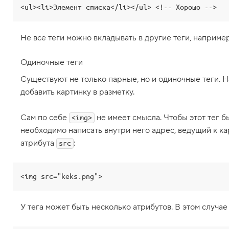
и
<ul><li>Элемент списка</li></ul> <!-- Хорошо -->
3
.
Не все теги можно вкладывать в другие теги, например
В
л
о
Одиночные теги
ж
е
Существуют не только парные, но и одиночные теги. 
н
н
добавить картинку в разметку.
ы
е
т
Сам по себе
не имеет смысла. Чтобы этот тег б
<img>
е
необходимо написать внутри него адрес, ведущий к ка
г
и
атрибута
:
src
4
.
<img src="keks.png">
А
т
р
и
У тега может быть несколько атрибутов. В этом случае
б
у
т