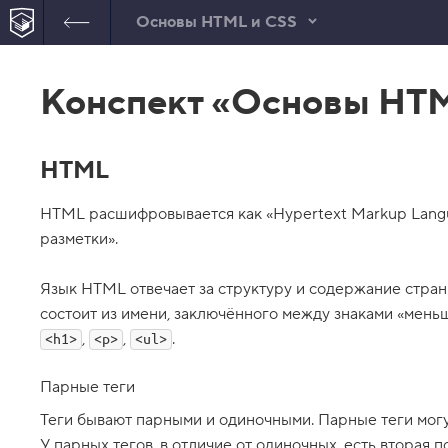
Основы HTML и CSS
В
е
Конспект «Основы HTM
р
н
у
т
ь
HTML
с
я
в
HTML расшифровывается как «Hypertext Markup Langua
с
разметки».
п
и
с
Язык HTML отвечает за структуру и содержание страни
о
состоит из имени, заключённого между знаками «мень
к
з
,
,
.
<h1>
<p>
<ul>
а
д
а
Парные теги
н
и
Теги бывают парными и одиночными. Парные теги могут
й
У парных тегов, в отличие от одиночных, есть вторая 