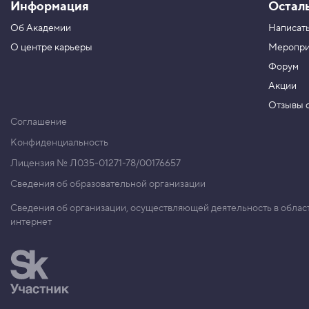
Информация
Остал
H
T
Об Академии
Написать
M
L
О центре карьеры
Меропри
и
C
Форум
S
Акции
S
»
Отзывы о
Соглашение
Конфиденциальность
Лицензия № Л035-01271-78/00176657
Сведения об образовательной организации
Сведения об организации, осуществляющей деятельность в облас
интернет