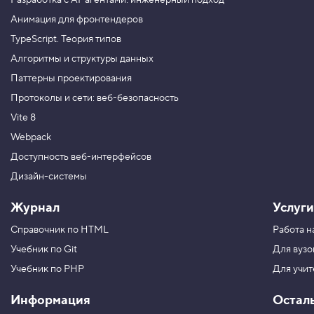
Разработка с AI-агентами: инженерный подход
я
е
Анимация для фронтендеров
м
TypeScript. Теория типов
з
н
Алгоритмы и структуры данных
а
ч
Паттерны проектирования
е
н
Протоколы и сети: веб-безопасность
и
Vite 8
я
C
Webpack
S
S
Доступность веб-интерфейсов
-
с
Дизайн-системы
в
о
Журнал
Услуги
й
с
Справочник по HTML
Работа н
т
в
Учебник по Git
Для вузо
7
Учебник по PHP
Для учи
.
М
Информация
Остал
е