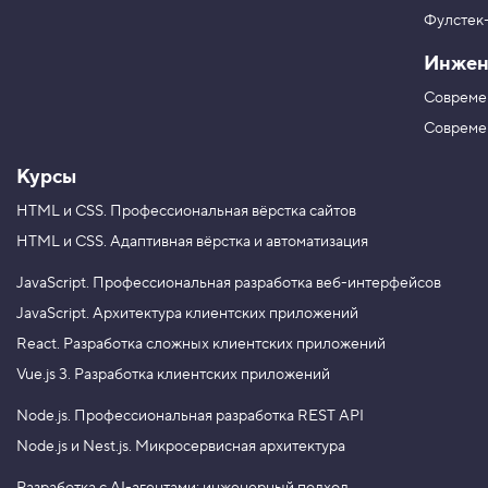
в
ы
Фулстек
Y
т
V
o
е
Инжен
K
u
г
T
о
Совреме
в
u
b
Совреме
5
e
.
Курсы
Ч
т
HTML и CSS.
Профессиональная вёрстка сайтов
о
т
HTML и CSS.
Адаптивная вёрстка и автоматизация
а
к
JavaScript.
Профессиональная разработка веб-интерфейсов
о
е
JavaScript.
Архитектура клиентских приложений
C
React.
Разработка сложных клиентских приложений
S
S
Vue.js 3.
Разработка клиентских приложений
6
.
Node.js.
Профессиональная разработка REST API
Node.js и Nest.js.
Микросервисная архитектура
М
е
н