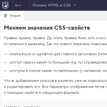
Основы HTML и CSS
В
Теория
index.html
style.css
е
р
1
body
{
Меняем значения CSS-свойств
н
CSS
у
2
margin
:
0
;
т
3
padding
:
0
;
Правки, правки, правки. Да, опять правки. Кекс хоть и кот,
ь
4
font-family
:
"
Arial
"
, 
sans
с
от типичного заказчика. Так что ловите перечень пожелан
-serif
;
я
в
5
font-size
:
14
px
;
поиграться со шрифтом для главного заголовка
(типи
6
line-height
:
20
px
;
с
7
color
:
#444444
;
п
отступ сверху какой-то большой
(ну, тут справедливо
8
}
и
с
9
отступы в списке какие-то маленькие
(с натяжкой, но
о
10
h1
{
к
11
width
:
255
px
;
з
Что ж, добавлением классов в разметку уже не отделатьс
12
margin
:
0
auto
8
px
;
а
и редактировать его. Все параметры отображения тегов, 
д
13
/* Замените значение 
а
свойства на "Georgia", 
с помощью свойств в следующем формате:
н
serif */
и
14
font-family
:
"
Arial
"
, 
sans
й
-serif
;