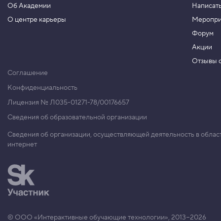
н
Об Академии
Написать
я
О центре карьеры
Меропри
е
м
Форум
с
в
Акции
о
й
Отзывы о
с
Соглашение
т
в
Конфиденциальность
а
в
Лицензия № Л035-01271-78/00176657
C
Сведения об образовательной организации
S
S
Сведения об организации, осуществляющей деятельность в облас
-
интернет
п
р
а
в
и
л
а
х
8
© ООО «Интерактивные обучающие технологии», 2013−2026