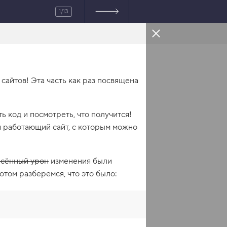
1/13
HTML
 сайтов! Эта часть как раз посвящена
itle
>
ь код и посмотреть, что получится!
.css"
>
ся работающий сайт, с которым можно
есённый урон
изменения были
потом разберёмся, что это было:
разные товары для дома 
/
p
>