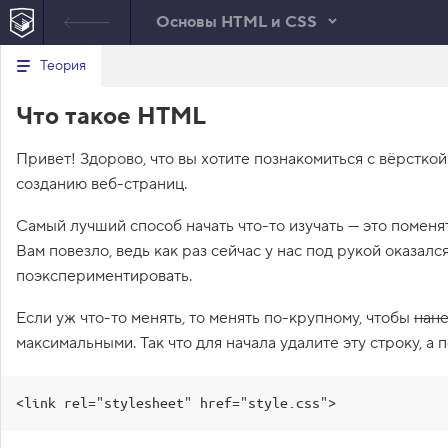
Основы HTML и CSS
В
Теория
index.html
е
р
1
<!
DOCTYPE
html
>
Что такое HTML
н
у
2
<
html
lang
=
"ru"
>
т
3
<
head
>
Привет! Здорово, что вы хотите познакомиться с вёрсткой
ь
4
<
meta
charset
=
"utf-8"
>
с
созданию веб-страниц.
5
<
title
>
Магазин товаров для дома
</
t
я
в
6
<!--
 Удалите строку ниже 
-->
Самый лучший способ начать что-то изучать — это поменят
7
<
link
rel
=
"stylesheet"
href
=
"style
с
8
</
head
>
Вам повезло, ведь как раз сейчас у нас под рукой оказал
п
9
<
body
>
и
поэкспериментировать.
с
10
<
header
class
=
"site-header"
>
о
11
<
div
class
=
"container"
>
Если уж что-то менять, то менять по-крупному, чтобы
нан
к
12
<
h1
>
Gloevk
</
h1
>
з
максимальными. Так что для начала удалите эту строку, а 
13
<
p
class
=
"description"
>
Разнооб
а
д
с доставкой по всей планете
<
а
14
</
div
>
н
<link rel="stylesheet" href="style.css">
15
</
header
>
и
16
й
17
<
section
class
=
"features"
>