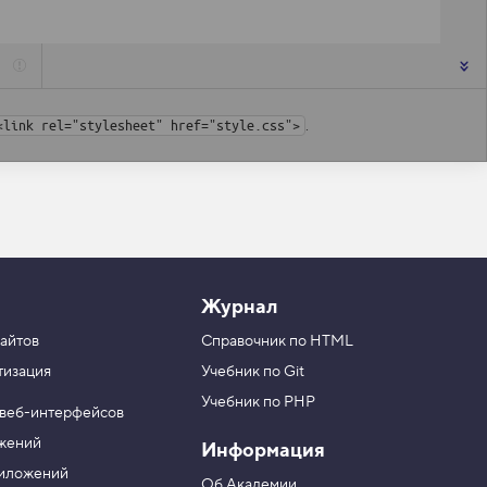
.
<link rel="stylesheet" href="style.css">
Журнал
айтов
Справочник по HTML
тизация
Учебник по Git
Учебник по PHP
 веб-интерфейсов
ожений
Информация
риложений
Об Академии