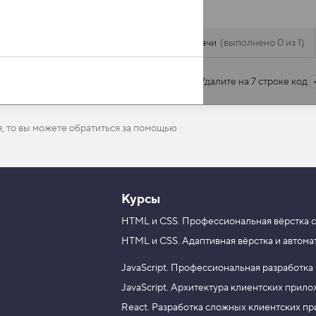
Задачи
выполнено 0 из 1
Удалите на 7 строке код
я, то вы можете обратиться за помощью
Курсы
HTML и CSS.
Профессиональная вёрстка с
HTML и CSS.
Адаптивная вёрстка и автома
JavaScript.
Профессиональная разработка
JavaScript.
Архитектура клиентских прил
React.
Разработка сложных клиентских п