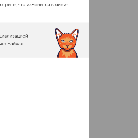
отрите, что изменится в мини-
шний уют?
</
h2
>
ель и фурнитура
</
p
>
ы и торшеры
</
p
>
ециализацией
рентов?
</
h2
>
ко Байкал.
абот
</
li
>
е материалы
</
li
>
с
</
li
>
луживание в течение 10 
p
>
>