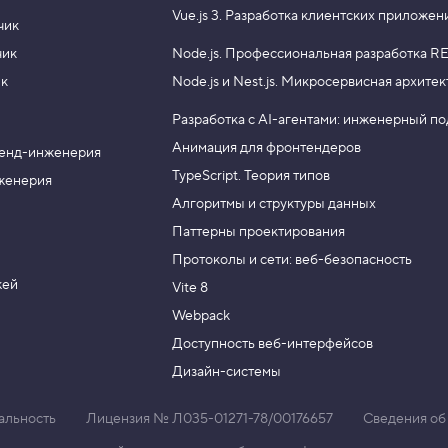
Vue.js 3.
Разработка клиентских приложен
чик
чик
Node.js.
Профессиональная разработка RE
ик
Node.js и Nest.js.
Микросервисная архитек
Разработка с AI-агентами: инженерный п
Анимация для фронтендеров
енд-инженерия
TypeScript. Теория типов
женерия
Алгоритмы и структуры данных
Паттерны проектирования
Протоколы и сети: веб-безопасность
жей
Vite 8
Webpack
Доступность веб-интерфейсов
Дизайн-системы
альность
Лицензия № Л035-01271-78/00176657
Сведения об