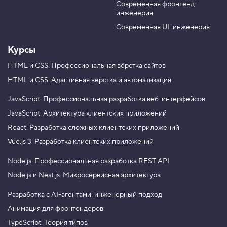
l
Современная фронтенд-
u
r
l
closeButton.onclick = function () {

инженерия
b
a
и
  tooltip.classList.remove('opened');

e
m
Современная UI-инженерия
к
};
о
Курсы
л
л
HTML и CSS.
Профессиональная вёрстка сайтов
е
Все эти инструкции нам уже знакомы, и, кажется, код
к
написан без ошибок. Но босс утверждает, что скрипт
HTML и CSS.
Адаптивная вёрстка и автоматизация
ц
и
не работает. Попробуем разобраться, в чём проблема.
я
JavaScript.
Профессиональная разработка веб-интерфейсов
JavaScript.
Архитектура клиентских приложений
3
.
React.
Разработка сложных клиентских приложений
Хотите верстать адаптивно и по методологии,
О
Vue.js 3.
Разработка клиентских приложений
использовать препроцессоры
б
р
и автоматизацию? Записывайтесь
Node.js.
Профессиональная разработка REST API
а
на профессиональный курс «
HTML и CSS.
щ
Адаптивная вёрстка и автоматизация
». Цена
Node.js и Nest.js.
Микросервисная архитектура
а
12 000 ₽.
е
Разработка с AI-агентами: инженерный подход
м
с
Анимация для фронтендеров
я
к
TypeScript. Теория типов