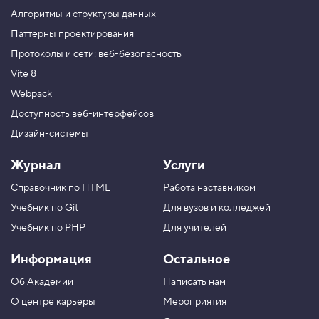
э
Алгоритмы и структуры данных
л
Паттерны проектирования
е
м
Протоколы и сети: веб-безопасность
е
н
Vite 8
т
а
Webpack
м
Доступность веб-интерфейсов
к
о
Дизайн-системы
л
л
е
Журнал
Услуги
к
ц
Справочник по HTML
Работа наставником
и
и
Учебник по Git
Для вузов и колледжей
п
Учебник по PHP
Для учителей
о
и
Информация
Остальное
н
д
Об Академии
Написать нам
е
к
О центре карьеры
Мероприятия
с