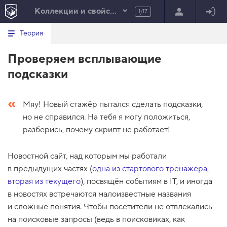
Коллекции и свойства элементов
1/17
Минимальный вид табов
В
HTML
Теория
е
index.html
р
Проверяем всплывающие
н
HTML
у
подсказки
т
100%
ь
с
я
Мяу! Новый стажёр пытался сделать подсказки,
в
но не справился. На тебя я могу положиться,
с
п
разберись, почему скрипт не работает!
и
с
о
Новостной сайт, над которым мы работали
к
в предыдущих частях (
одна из стартового тренажёра
,
з
а
вторая из текущего
), посвящён событиям в IT, и иногда
д
в новостях встречаются малоизвестные названия
а
н
и сложные понятия. Чтобы посетители не отвлекались
и
й
на поисковые запросы (ведь в поисковиках, как