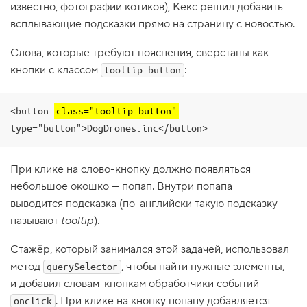
известно, фотографии котиков), Кекс решил добавить
1
всплывающие подсказки прямо на страницу с новостью.
.
П
Слова, которые требуют пояснения, свёрстаны как
р
кнопки c классом
:
о
tooltip-button
в
е
р
<button 
class="tooltip-button"
я
е
type="button">DogDrones.inc</button>
м
в
с
п
При клике на слово-кнопку должно появляться
л
небольшое окошко — попап. Внутри попапа
ы
в
выводится подсказка (по-английски такую подсказку
а
называют
tooltip
).
ю
щ
и
Стажёр, который занимался этой задачей, использовал
е
метод
, чтобы найти нужные элементы,
п
querySelector
о
и добавил словам-кнопкам обработчики событий
д
с
. При клике на кнопку попапу добавляется
onclick