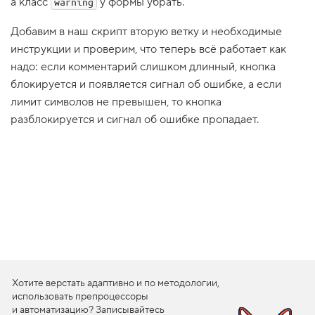
а класс
у формы убрать.
warning
1
.
Добавим в наш скрипт вторую ветку и необходимые
инструкции и проверим, что теперь всё работает как
П
р
надо: если комментарий слишком длинный, кнопка
о
в
блокируется и появляется сигнал об ошибке, а если
е
лимит символов не превышен, то кнопка
р
я
разблокируется и сигнал об ошибке пропадает.
е
м
в
с
п
л
ы
в
а
ю
щ
и
е
п
Хотите верстать адаптивно и по методологии,
о
д
использовать препроцессоры
с
и автоматизацию? Записывайтесь