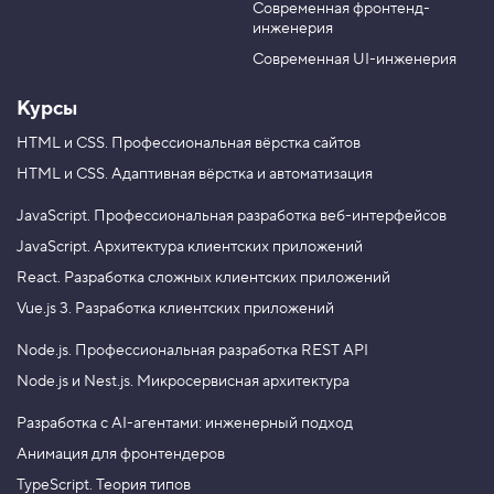
l
Современная фронтенд-
u
r
l
инженерия
b
a
и
e
m
Современная UI-инженерия
к
о
Курсы
л
л
HTML и CSS.
Профессиональная вёрстка сайтов
е
к
HTML и CSS.
Адаптивная вёрстка и автоматизация
ц
и
я
JavaScript.
Профессиональная разработка веб-интерфейсов
JavaScript.
Архитектура клиентских приложений
3
.
React.
Разработка сложных клиентских приложений
О
Vue.js 3.
Разработка клиентских приложений
б
р
Node.js.
Профессиональная разработка REST API
а
щ
Node.js и Nest.js.
Микросервисная архитектура
а
е
Разработка с AI-агентами: инженерный подход
м
с
Анимация для фронтендеров
я
к
TypeScript. Теория типов