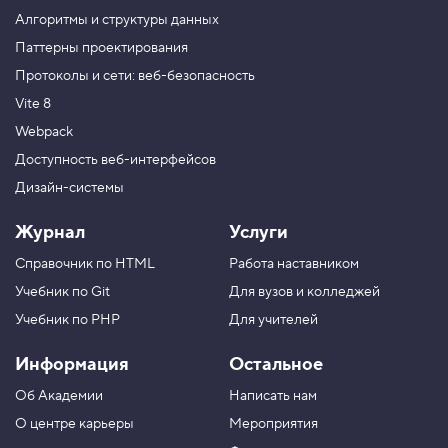
э
Алгоритмы и структуры данных
л
Паттерны проектирования
е
м
Протоколы и сети: веб-безопасность
е
н
Vite 8
т
а
Webpack
м
Доступность веб-интерфейсов
к
о
Дизайн-системы
л
л
е
Журнал
Услуги
к
ц
Справочник по HTML
Работа наставником
и
и
Учебник по Git
Для вузов и колледжей
п
Учебник по PHP
Для учителей
о
и
Информация
Остальное
н
д
Об Академии
Написать нам
е
к
О центре карьеры
Мероприятия
с