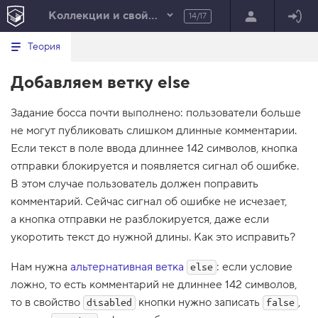
Коллекции и свойства элементов
14/17
Минимальный вид табов
В
HTML
Теория
е
index.html
р
Добавляем ветку else
н
HTML
у
т
100%
Задание босса почти выполнено: пользователи больше
ь
с
не могут публиковать слишком длинные комментарии.
я
в
Если текст в поле ввода длиннее 142 символов, кнопка
отправки блокируется и появляется сигнал об ошибке.
с
п
В этом случае пользователь должен поправить
и
комментарий. Сейчас сигнал об ошибке не исчезает,
с
о
а кнопка отправки не разблокируется, даже если
к
укоротить текст до нужной длины. Как это исправить?
з
а
д
Нам нужна
альтернативная ветка
: если условие
else
а
н
ложно, то есть комментарий не длиннее 142 символов,
и
то в свойство
кнопки нужно записать
,
disabled
false
й