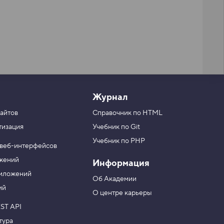
Журнал
айтов
Справочник по HTML
тизация
Учебник по Git
Учебник по PHP
 веб-интерфейсов
ожений
Информация
риложений
Об Академии
ий
О центре карьеры
ST API
тура