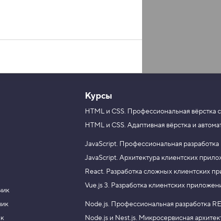
Курсы
HTML и CSS.
Профессиональная вёрстка с
HTML и CSS.
Адаптивная вёрстка и автома
JavaScript.
Профессиональная разработка
JavaScript.
Архитектура клиентских прил
React.
Разработка сложных клиентских п
Vue.js 3.
Разработка клиентских приложен
чик
чик
Node.js.
Профессиональная разработка RE
ик
Node.js и Nest.js.
Микросервисная архитек