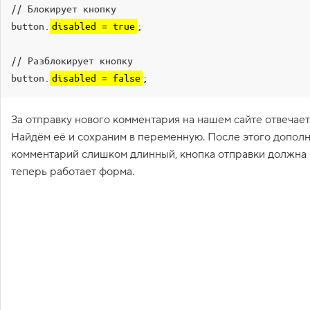
// Блокирует кнопку

1
.
button.
disabled = true
;

П
р
// Разблокирует кнопку

о
button.
disabled = false
;
в
е
р
я
За отправку нового комментария на нашем сайте отвечает
е
Найдём её и сохраним в переменную. После этого допол
м
в
комментарий слишком длинный, кнопка отправки должна 
с
п
теперь работает форма.
л
ы
в
а
ю
щ
и
е
п
о
д
с