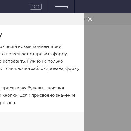
13/17
HTML
у
рь, если новый комментарий
это не мешает отправить форму
 исправить, нужно не только
и. Если кнопка заблокирована, форму
, присваивая булевы значения
й кнопки. Если присвоено значение
рована.