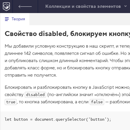
Коллекции и свойства элементов
Минимальный вид табов
В
Теория
е
index.html
р
Свойство disabled, блокируем кнопк
н
HTML
у
т
Мы добавили условную конструкцию в наш скрипт, и тепе
ь
с
длиннее 142 символов, появляется сигнал об ошибке. Но 
я
в
и опубликовать слишком длинный комментарий. Чтобы это
добавлять класс форме, но и блокировать кнопку отправк
с
п
отправить не получится.
и
с
Блокировать и разблокировать кнопку в JavaScript можно
о
к
свойству
(по-английски значит «отключён») это
disabled
з
, то кнопка заблокирована, а если
а
— разблоки
true
false
д
а
н
let button = document.querySelector('button');

и
й