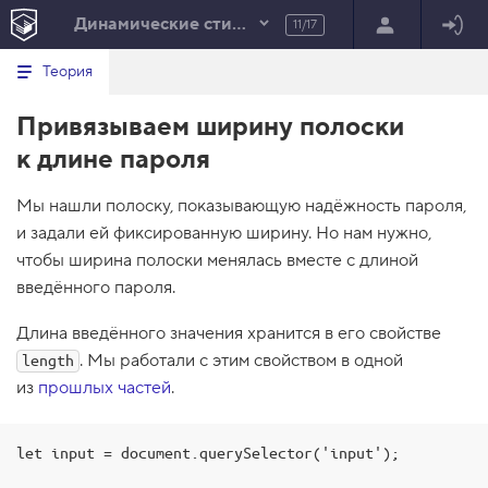
Динамические стили элементов
11/17
Минимальный вид табов
В
HTML
Теория
е
index.html
р
Привязываем ширину полоски
н
HTML
у
к длине пароля
т
100%
ь
с
Мы нашли полоску, показывающую надёжность пароля,
я
в
и задали ей фиксированную ширину. Но нам нужно,
чтобы ширина полоски менялась вместе с длиной
с
п
введённого пароля.
и
с
о
Длина введённого значения хранится в его свойстве
к
. Мы работали с этим свойством в одной
length
з
а
из
прошлых частей
.
д
а
н
и
let input = document.querySelector('input');

й