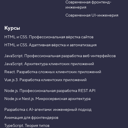
а
Современная фронтенд-
обработчик событий
. Добавим его полю ввода
oninput
u
r
ч
инженерия
b
a
е
пароля и свяжем ширину полоски и длину введённого
н
e
m
Современная UI-инженерия
значения. После этого убедимся, что полоска растёт
и
е
вместе с длиной пароля.
Курсы
и
з
HTML и CSS.
Профессиональная вёрстка сайтов
п
Что случится, если ширина полоски окажется
HTML и CSS.
Адаптивная вёрстка и автоматизация
о
больше 100%? Всё зависит от того, какое
л
я
JavaScript.
Профессиональная разработка веб-интерфейсов
значение указано в CSS свойстве
overflow
с
JavaScript.
Архитектура клиентских приложений
родительского элемента. Мы использовали
п
React.
значение
Разработка сложных клиентских приложений
, поэтому «лишняя» часть
hidden
о
л
полоски просто не будет отображаться.
Vue.js 3.
Разработка клиентских приложений
з
у
Node.js.
Профессиональная разработка REST API
н
к
Node.js и Nest.js.
Микросервисная архитектура
о
м
Разработка с AI-агентами: инженерный подход
Хотите применять TypeScript и React для
4
разработки сложных клиентских приложений?
Анимация для фронтендеров
.
Записывайтесь на профессиональный курс
TypeScript. Теория типов
«
React. Разработка сложных клиентских
Н