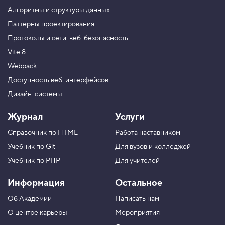
приложений
». Цена
12 000 ₽.
а
Алгоритмы и структуры данных
с
т
Паттерны проектирования
р
Протоколы и сети: веб-безопасность
а
и
Vite 8
в
а
Webpack
е
м
Доступность веб-интерфейсов
р
Дизайн-системы
а
з
м
Журнал
Услуги
е
р
Справочник по HTML
Работа наставником
т
е
Учебник по Git
Для вузов и колледжей
к
с
Учебник по PHP
Для учителей
т
а
Информация
Остальное
5
Об Академии
Написать нам
.
О центре карьеры
Мероприятия
С
р