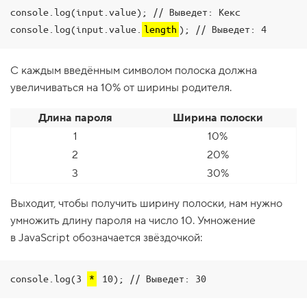
console.log(input.value); // Выведет: Кекс

1
.
console.log(input.value.
length
); // Выведет: 4
С
в
о
С каждым введённым символом полоска должна
й
увеличиваться на 10% от ширины родителя.
с
т
в
Длина пароля
Ширина полоски
о
s
1
10%
t
2
20%
y
l
3
30%
e
2
Выходит, чтобы получить ширину полоски, нам нужно
.
умножить длину пароля на число 10. Умножение
Н
в JavaScript обозначается звёздочкой:
а
с
т
р
console.log(3 
*
 10); // Выведет: 30
а
и