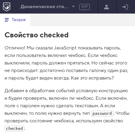
Динамические стили элементов
9/17
Минимальный вид табов
В
HTML
Теория
е
index.html
р
Свойство checked
н
HTML
у
т
100%
Отлично! Мы сказали JavaScript показывать пароль,
ь
с
если пользователь включил чекбокс. Если чекбокс
я
в
выключили, пароль должен прятаться. Но сейчас этого
не происходит: достаточно поставить галочку один раз,
с
п
и пароль будет виден всегда. Как это исправить?
и
с
Добавим в обработчик событий условную конструкцию
о
к
и будем проверять, включён ли чекбокс. Если включён,
з
поле с паролем нужно сделать текстовым. А если
а
д
выключен, то полю нужно вернуть тип
. Чтобы
password
а
н
проверить состояние чекбокса, используем свойство
и
.
checked
й