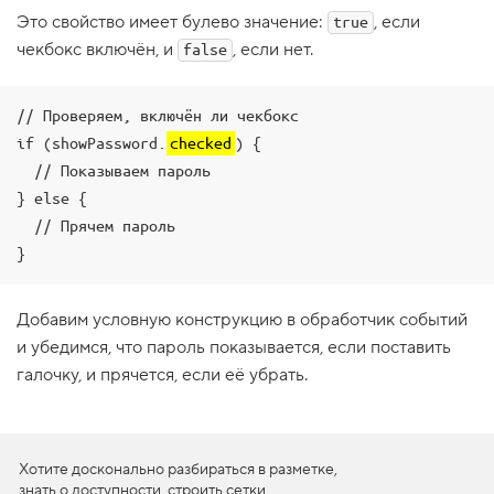
Это свойство имеет булево значение:
, если
1
true
.
чекбокс включён, и
, если нет.
false
С
в
о
// Проверяем, включён ли чекбокс

й
if (showPassword.
checked
) {

с
т
  // Показываем пароль

в
} else {

о
s
  // Прячем пароль

t
y
}
l
e
Добавим условную конструкцию в обработчик событий
2
.
и убедимся, что пароль показывается, если поставить
галочку, и прячется, если её убрать.
Н
а
с
т
р
а
Хотите досконально разбираться в разметке,
и
знать о доступности, строить сетки