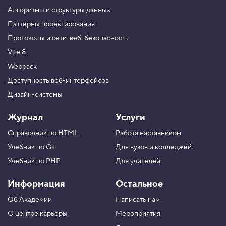
а
Алгоритмы и структуры данных
с
т
Паттерны проектирования
р
Протоколы и сети: веб-безопасность
а
и
Vite 8
в
а
Webpack
е
м
Доступность веб-интерфейсов
р
Дизайн-системы
а
з
м
Журнал
Услуги
е
р
Справочник по HTML
Работа наставником
т
е
Учебник по Git
Для вузов и колледжей
к
с
Учебник по PHP
Для учителей
т
а
Информация
Остальное
5
Об Академии
Написать нам
.
О центре карьеры
Мероприятия
С
р