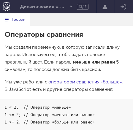
Динамические стили элементов
13/17
Минимальный вид табов
В
HTML
Теория
е
index.html
р
Операторы сравнения
н
HTML
у
т
100%
Мы создали переменную, в которую записали длину
ь
с
пароля. Используем её, чтобы задать полоске
я
в
правильный цвет. Если пароль
меньше или равен
5
символам, то полоска должна быть красной.
с
п
и
Мы уже работали с
оператором сравнения «больше»
.
с
В JavaScript есть и другие операторы сравнения:
о
к
з
а
1 < 2;  // Оператор «меньше»

д
а
1 <= 2; // Оператор «меньше или равно»

н
1 >= 2; // Оператор «больше или равно»
и
й