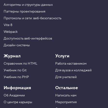
а
Алгоритмы и структуры данных
с
т
Паттерны проектирования
р
Протоколы и сети: веб-безопасность
а
и
Vite 8
в
а
Webpack
е
м
Доступность веб-интерфейсов
р
Дизайн-системы
а
з
м
Журнал
Услуги
е
р
Справочник по HTML
Работа наставником
т
е
Учебник по Git
Для вузов и колледжей
к
с
Учебник по PHP
Для учителей
т
а
Информация
Остальное
5
Об Академии
Написать нам
.
О центре карьеры
Мероприятия
С
р