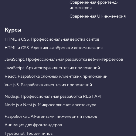
а
Современная фронтенд-
u
r
ч
инженерия
b
a
е
н
e
m
Современная UI-инженерия
и
е
Курсы
и
з
HTML и CSS.
Профессиональная вёрстка сайтов
п
HTML и CSS.
Адаптивная вёрстка и автоматизация
о
л
я
JavaScript.
Профессиональная разработка веб-интерфейсов
с
JavaScript.
Архитектура клиентских приложений
п
React.
Разработка сложных клиентских приложений
о
л
Vue.js 3.
Разработка клиентских приложений
з
у
Node.js.
Профессиональная разработка REST API
н
к
Node.js и Nest.js.
Микросервисная архитектура
о
м
Разработка с AI-агентами: инженерный подход
4
Анимация для фронтендеров
.
TypeScript. Теория типов
Н