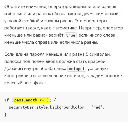
1
Обратите внимание, операторы «меньше или равно»
.
и «больше или равно» обозначаются двумя символами:
С
угловой скобкой и знаком равно. Эти операторы
в
работают так же, как в математике. Например, оператор
о
й
«меньше или равно» вернёт
, если число слева
true
с
меньше числа справа или если числа равны.
т
в
о
Если длина пароля меньше или равна 5 символам,
s
t
полоска под полем ввода должна стать красной.
y
Добавим внутрь обработчика
условную
oninput
l
e
конструкцию и, если условие истинно, зададим полоске
красный цвет фона:
2
.
Н
if (
passLength <= 5
) {

а
с
  securityBar.style.backgroundColor = 'red';

т
}
р
а
и