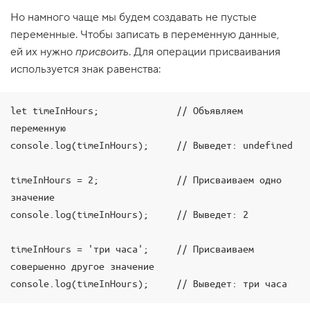
1
Но намного чаще мы будем создавать не пустые
.
переменные. Чтобы записать в переменную данные,
П
ей их нужно
присвоить
. Для операции присваивания
е
используется знак равенства:
р
в
а
я
let timeInHours;              // Объявляем 
к
о
переменную

м
console.log(timeInHours);     // Выведет: undefined

а
н
д
timeInHours = 2;              // Присваиваем одно 
а
значение

2
.
console.log(timeInHours);     // Выведет: 2

А
р
timeInHours = 'три часа';     // Присваиваем 
и
совершенно другое значение

ф
м
console.log(timeInHours);     // Выведет: три часа
е
т