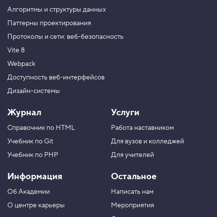
н
Алгоритмы и структуры данных
ы
х
Паттерны проектирования
Протоколы и сети: веб-безопасность
5
.
Vite 8
С
Webpack
л
о
Доступность веб-интерфейсов
ж
Дизайн-системы
н
ы
е
Журнал
Услуги
т
и
Справочник по HTML
Работа наставником
п
ы
Учебник по Git
Для вузов и колледжей
д
а
Учебник по PHP
Для учителей
н
н
Информация
Остальное
ы
х
Об Академии
Написать нам
6
О центре карьеры
Мероприятия
.