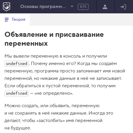
Основы программирования на JavaScript
8/15
Минимальный вид табов
В
HTML
Теория
е
index.html
р
Объявление и присваивание
н
HTML
у
переменных
т
100%
ь
с
Мы вывели переменную в консоль и получили
я
в
. Почему именно его? Когда мы создаём
undefined
переменную, программа просто запоминает имя новой
с
п
переменной, но никакие данные в неё не записывает.
и
с
Если обратиться к пустой переменной, то получим
о
— «не определено».
undefined
к
з
а
Можно создать, или
объявить
, переменную
д
и не сохранять в неё никакие данные. Иногда это
а
н
делают, чтобы «застолбить» имя переменной
и
на будущее.
й