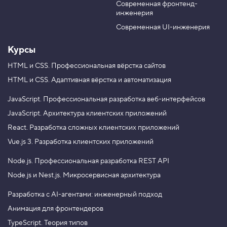
н
Современная фронтенд-
вы провели?');

u
r
с
инженерия
b
a
о
let mediaInTwoDays = 3 + 2.5;
л
e
m
Современная UI-инженерия
ь
и
Получим данные с помощью команды
,
Курсы
keks.ask
к
сохраним их в переменную и выведем в консоль.
о
HTML и CSS.
Профессиональная вёрстка сайтов
м
HTML и CSS.
Адаптивная вёрстка и автоматизация
м
е
н
JavaScript.
Профессиональная разработка веб-интерфейсов
т
JavaScript.
Архитектура клиентских приложений
а
р
React.
Разработка сложных клиентских приложений
и
и
Vue.js 3.
Разработка клиентских приложений
4
Node.js.
Профессиональная разработка REST API
.
Node.js и Nest.js.
Микросервисная архитектура
Т
и
п
Разработка с AI-агентами: инженерный подход
ы
Анимация для фронтендеров
д
а
TypeScript. Теория типов
н