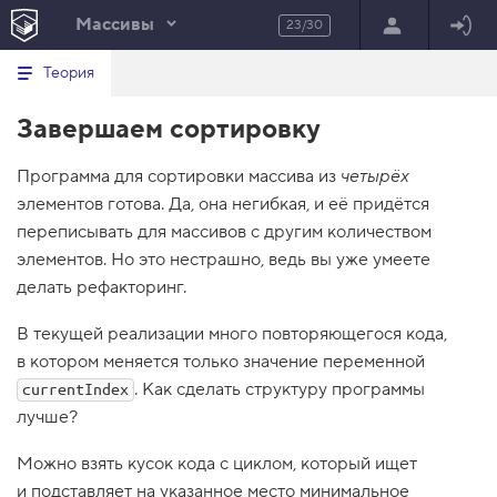
Массивы
23/30
Минимальный вид табов
В
HTML
Теория
е
index.html
р
Завершаем сортировку
н
HTML
у
т
100%
Программа для сортировки массива из
ь
четырёх
с
элементов готова. Да, она негибкая, и её придётся
я
в
переписывать для массивов с другим количеством
элементов. Но это нестрашно, ведь вы уже умеете
с
п
делать рефакторинг.
и
с
В текущей реализации много повторяющегося кода,
о
к
в котором меняется только значение переменной
з
а
. Как сделать структуру программы
currentIndex
д
лучше?
а
н
и
Можно взять кусок кода с циклом, который ищет
й
и подставляет на указанное место минимальное