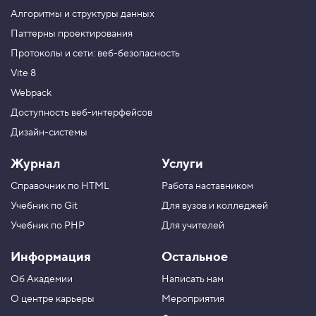
т
и
Алгоритмы и структуры данных
4
Паттерны проектирования
.
Протоколы и сети: веб-безопасность
Н
Vite 8
о
в
Webpack
ы
е
Доступность веб-интерфейсов
д
Дизайн-системы
а
н
н
Журнал
Услуги
ы
е
Справочник по HTML
Работа наставником
5
Учебник по Git
Для вузов и колледжей
.
Учебник по PHP
Для учителей
М
а
Информация
Остальное
с
с
Об Академии
Написать нам
а
д
О центре карьеры
Мероприятия
а
н