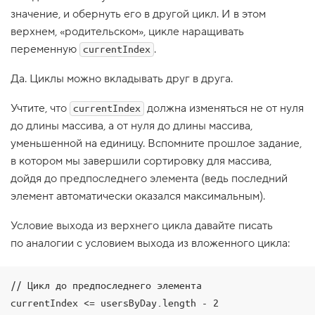
значение, и обернуть его в другой цикл. И в этом
1
.
верхнем, «родительском», цикле наращивать
переменную
М
.
currentIndex
а
л
Да. Циклы можно вкладывать друг в друга.
е
н
ь
Учтите, что
должна изменяться не от нуля
currentIndex
к
до длины массива, а от нуля до длины массива,
и
й
уменьшенной на единицу. Вспомните прошлое задание,
К
в котором мы завершили сортировку для массива,
е
к
дойдя до предпоследнего элемента (ведь последний
с
и
элемент автоматически оказался максимальным).
Б
Условие выхода из верхнего цикла давайте писать
о
л
по аналогии с условием выхода из вложенного цикла:
ь
ш
и
е
// Цикл до предпоследнего элемента

Д
currentIndex <= usersByDay.length - 2

а