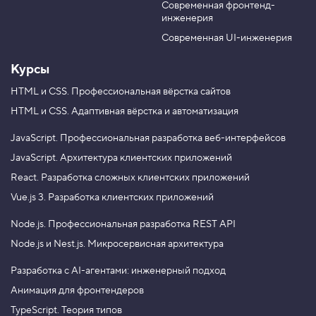
а
Современная фронтенд-
u
r
в
инженерия
b
a
е
р
e
m
Современная UI-инженерия
ш
а
Курсы
е
м
а
HTML и CSS.
Профессиональная вёрстка сайтов
н
HTML и CSS.
Адаптивная вёрстка и автоматизация
а
л
и
JavaScript.
Профессиональная разработка веб-интерфейсов
з
JavaScript.
Архитектура клиентских приложений
а
т
React.
Разработка сложных клиентских приложений
о
р
Vue.js 3.
Разработка клиентских приложений
п
о
Node.js.
Профессиональная разработка REST API
с
е
Node.js и Nest.js.
Микросервисная архитектура
щ
а
Разработка с AI-агентами: инженерный подход
е
м
Анимация для фронтендеров
о
с
TypeScript. Теория типов