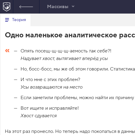
Массивы
Минимальный вид табов
В
Теория
е
index.html
р
Одно маленькое аналитическое рас
н
HTML
у
т
ь
Опять посещ-щ-щ-щ-аемость
так себе
?!
с
я
Надувает хвост, вытягивает вперёд усы
в
Но, босс-босс, мы же об этом говорили. Статистик
с
п
И что мне с этих проблем?
и
с
Усы возвращаются на место
о
к
Если заметили проблемы, можно найти их причину 
з
а
Вот ищите и исправляйте!
д
а
Хвост сдувается
н
и
й
На этот раз пронесло. Но теперь надо покопаться в данн