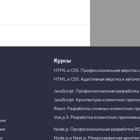
Курсы
HTML и CSS.
Профессиональная вёрстка с
HTML и CSS.
Адаптивная вёрстка и автома
JavaScript.
Профессиональная разработка
JavaScript.
Архитектура клиентских прил
React.
Разработка сложных клиентских п
Vue.js 3.
Разработка клиентских приложен
чик
чик
Node.js.
Профессиональная разработка RE
ик
Node.js и Nest.js.
Микросервисная архитек