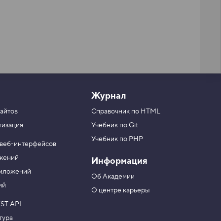
Журнал
айтов
Справочник по HTML
тизация
Учебник по Git
Учебник по PHP
 веб-интерфейсов
ожений
Информация
риложений
Об Академии
ий
О центре карьеры
ST API
тура