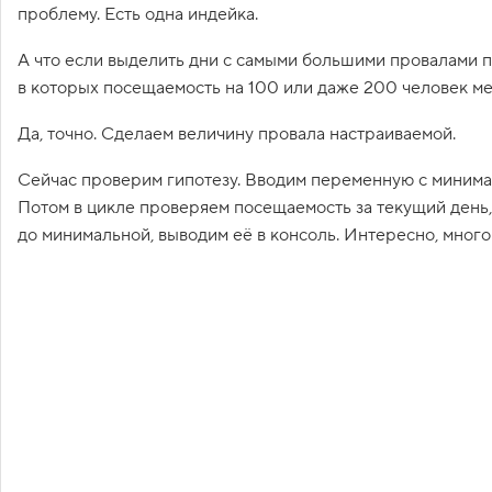
проблему. Есть одна индейка.
1
.
А что если выделить дни с самыми большими провалами 
М
в которых посещаемость на 100 или даже 200 человек ме
а
л
е
Да, точно. Сделаем величину провала настраиваемой.
н
ь
Сейчас проверим гипотезу. Вводим переменную с миним
к
и
Потом в цикле проверяем посещаемость за текущий день, 
й
К
до минимальной, выводим её в консоль. Интересно, много
е
к
с
и
Б
о
л
ь
ш
и
е
Д
а