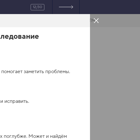
12/30
HTML
следование
а помогает заметить проблемы.
и исправить.
ых поглубже. Может и найдём