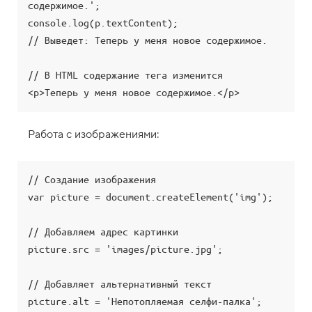
3
содержимое.';

.
console.log(p.textContent);

М
// Выведет: Теперь у меня новое содержимое.

е
т
о
// В HTML содержание тега изменится

д
c
l
a
s
Работа с изображениями:
s
L
i
s
t
// Создание изображения

.
var picture = document.createElement('img');

a
d
d
// Добавляем адрес картинки

,
д
picture.src = 'images/picture.jpg';

о
б
а
// Добавляет альтернативный текст

в
л
picture.alt = 'Непотопляемая селфи-палка';
