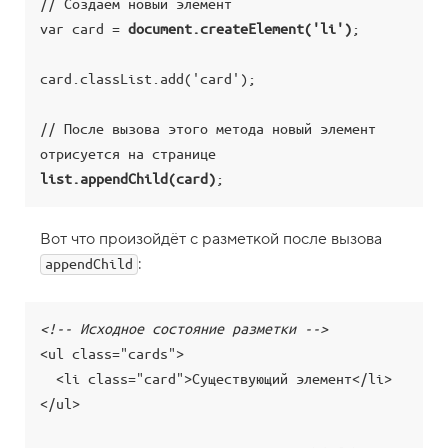
// Создаём новый элемент

1
var card = 
document.createElement('li')
;

.
С
card.classList.add('card');

к
р
и
// После вызова этого метода новый элемент 
п
т
н
list.appendChild(card)
а
с
т
Вот что произойдёт с разметкой после вызова
а
р
:
appendChild
т
!
2
<!-- Исходное состояние разметки -->
.
<ul class="cards">

М
  <li class="card">Существующий элемент</li>

е
т
</ul>

о
д