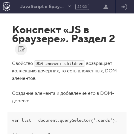
JavaScript в браузере
22/23
В
е
Конспект «JS в
р
н
браузере». Раздел 2
у
т
ь
с
я
в
Свойство
возвращает
DOM-элемент.children
коллекцию дочерних, то есть вложенных, DOM-
с
п
элементов.
и
с
о
Создание элемента и добавление его в DOM-
к
з
дерево:
а
д
а
н
var list = document.querySelector('.cards');

и
й