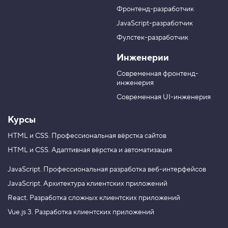
п
л
л
л
т
Фронтенд-разработчик
п
н
в
в
о
а
а
JavaScript-разработчик
в
в
T
M
Фулстек-разработчик
5
Y
e
A
.
V
o
l
X
Инженерии
K
u
e
П
T
g
е
Современная фронтенд-
u
r
р
инженерия
b
a
е
e
m
б
Современная UI-инженерия
о
р
Курсы
к
о
HTML и CSS.
Профессиональная вёрстка сайтов
л
л
HTML и CSS.
Адаптивная вёрстка и автоматизация
е
к
ц
JavaScript.
Профессиональная разработка веб-интерфейсов
и
JavaScript.
Архитектура клиентских приложений
и
э
React.
Разработка сложных клиентских приложений
л
е
Vue.js 3.
Разработка клиентских приложений
м
е