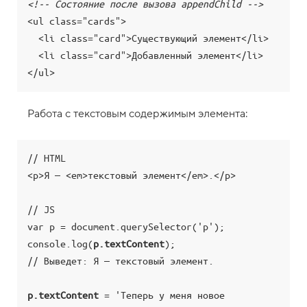
q
<!-- Состояние после вызова appendChild -->
u
<ul class="cards">

e
r
  <li class="card">Существующий элемент</li>

y
  <li class="card">Добавленный элемент</li>

S
e
l
e
c
t
Работа с текстовым содержимым элемента:
o
r
,
п
// HTML

о
<p>Я — <em>текстовый элемент</em>.</p>

и
с
к
// JS

э
л
var p = document.querySelector('p');

е
м
console.log(
p.textContent
);

е
// Выведет: Я — текстовый элемент.

н
т
а
p.textContent
 = 'Теперь у меня новое 