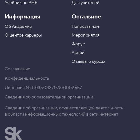
Учебник по PHP
Для учителей
v
a
i
Информация
Остальное
l
a
Об Академии
Написать нам
b
l
О центре карьеры
Мероприятия
e
Форум
7
.
Акции
Отзывы о курсах
П
р
Соглашение
о
в
Конфиденциальность
е
р
Лицензия № Л035-01271-78/00176657
я
Сведения об образовательной организации
е
м
с
Сведения об организации, осуществляющей деятельность
в
в области информационных технологий в сети интернет
о
й
с
т
в