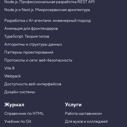
Node.js.
Профессиональная разработка REST API
н
т
Node.js и Nest.js.
Микросервисная архитектура
о
в
Разработка с AI-агентами: инженерный подход
6
Анимация для фронтендеров
.
TypeScript. Теория типов
П
р
Алгоритмы и структуры данных
о
Паттерны проектирования
в
е
Протоколы и сети: веб-безопасность
р
я
Vite 8
е
м
Webpack
с
Доступность веб-интерфейсов
в
о
Дизайн-системы
й
с
т
Журнал
Услуги
в
о
Справочник по HTML
Работа наставником
i
s
Учебник по Git
Для вузов и колледжей
A