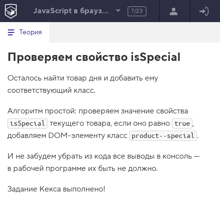
JavaScript в браузере
7/23
Минимальный вид табов
В
HTML
Теория
е
index.html
р
Проверяем свойство isSpecial
н
HTML
у
т
100%
Осталось найти товар дня и добавить ему
ь
с
соответствующий класс.
я
в
Алгоритм простой: проверяем значение свойства
с
текущего товара, если оно равно
,
isSpecial
true
п
и
добавляем DOM-элементу класс
.
product--special
с
о
И не забудем убрать из кода все выводы в консоль —
к
з
в рабочей программе их быть не должно.
а
д
а
Задание Кекса выполнено!
н
и
й