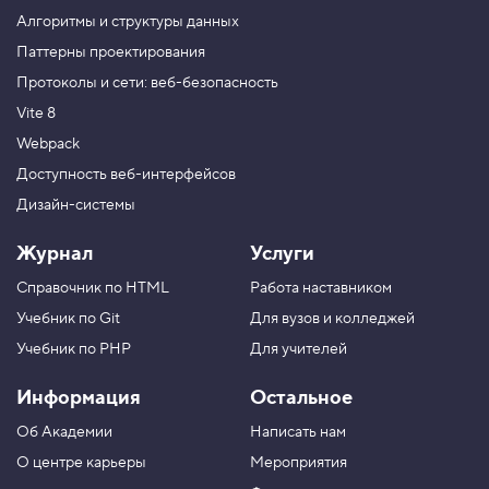
е
н
Алгоритмы и структуры данных
и
Паттерны проектирования
е
к
Протоколы и сети: веб-безопасность
л
а
Vite 8
с
с
Webpack
а
Доступность веб-интерфейсов
4
Дизайн-системы
.
М
Журнал
Услуги
е
т
Справочник по HTML
Работа наставником
о
д
Учебник по Git
Для вузов и колледжей
q
u
Учебник по PHP
Для учителей
e
r
Информация
Остальное
y
S
Об Академии
Написать нам
e
l
О центре карьеры
Мероприятия
e
c