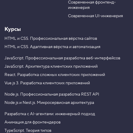
3
Современная фронтенд-
u
r
.
инженерия
b
a
М
e
m
Современная UI-инженерия
е
т
Курсы
о
д
c
HTML и CSS.
Профессиональная вёрстка сайтов
l
HTML и CSS.
Адаптивная вёрстка и автоматизация
a
s
s
JavaScript.
Профессиональная разработка веб-интерфейсов
L
JavaScript.
Архитектура клиентских приложений
i
s
React.
Разработка сложных клиентских приложений
t
.
Vue.js 3.
Разработка клиентских приложений
a
d
Node.js.
Профессиональная разработка REST API
d
,
Node.js и Nest.js.
Микросервисная архитектура
д
о
Разработка с AI-агентами: инженерный подход
б
а
Анимация для фронтендеров
в
л
TypeScript. Теория типов