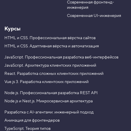
3
Современная фронтенд-
u
r
.
инженерия
b
a
М
e
m
Современная UI-инженерия
е
т
Курсы
о
д
c
HTML и CSS.
Профессиональная вёрстка сайтов
l
HTML и CSS.
Адаптивная вёрстка и автоматизация
a
s
s
JavaScript.
Профессиональная разработка веб-интерфейсов
L
JavaScript.
Архитектура клиентских приложений
i
s
React.
Разработка сложных клиентских приложений
t
.
Vue.js 3.
Разработка клиентских приложений
a
d
Node.js.
Профессиональная разработка REST API
d
,
Node.js и Nest.js.
Микросервисная архитектура
д
о
Разработка с AI-агентами: инженерный подход
б
а
Анимация для фронтендеров
в
л
TypeScript. Теория типов