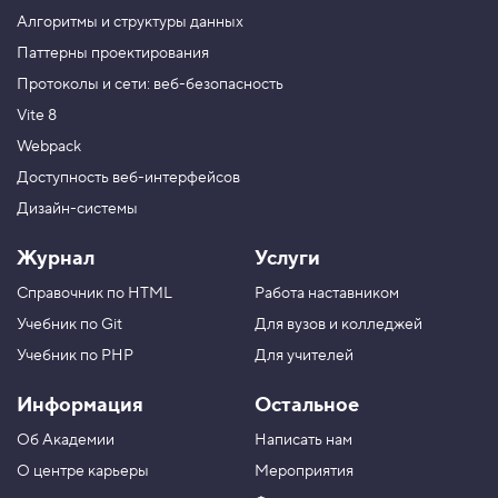
е
н
Алгоритмы и структуры данных
и
Паттерны проектирования
е
к
Протоколы и сети: веб-безопасность
л
а
Vite 8
с
с
Webpack
а
Доступность веб-интерфейсов
4
Дизайн-системы
.
М
Журнал
Услуги
е
т
Справочник по HTML
Работа наставником
о
д
Учебник по Git
Для вузов и колледжей
q
u
Учебник по PHP
Для учителей
e
r
Информация
Остальное
y
S
Об Академии
Написать нам
e
l
О центре карьеры
Мероприятия
e
c