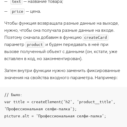
— название товара;
text
1
.
— цена.
price
С
Чтобы функция возвращала разные данные на выходе,
к
р
нужно, чтобы она получала разные данные на входе.
и
Поэтому сначала добавим в функцию
п
createCard
т
параметр
и будем передавать в неё при
product
н
а
вызове полученный объект с данными (он, кстати, уже
вставлен в код, но закомментирован).
с
т
а
Затем внутри функции нужно заменить фиксированные
р
значения на свойства входного параметра. Например:
т
!
2
// Было:

.
var title = createElement('h2', 'product__title', 
М
'Профессиональная селфи-палка');

е
т
picture.alt = 'Профессиональная селфи-палка';

о
д