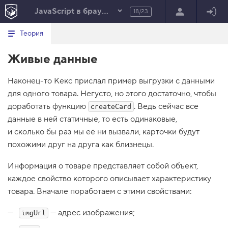
JavaScript в браузере
18/23
Минимальный вид табов
В
HTML
Теория
е
index.html
р
Живые данные
н
HTML
у
т
100%
Наконец-то Кекс прислал пример выгрузки с данными
ь
с
для одного товара. Негусто, но этого достаточно, чтобы
я
в
доработать функцию
. Ведь сейчас все
createCard
данные в ней статичные, то есть одинаковые,
с
п
и сколько бы раз мы её ни вызвали, карточки будут
и
похожими друг на друга как близнецы.
с
о
к
Информация о товаре представляет собой объект,
з
каждое свойство которого описывает характеристику
а
д
товара. Вначале поработаем с этими свойствами:
а
н
и
— адрес изображения;
imgUrl
й