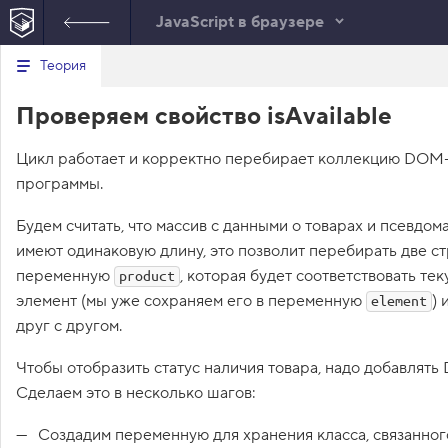
JavaScript в браузере
Минимальный вид табов
В
Теория
е
index.html
р
Проверяем свойство isAvailable
н
HTML
у
т
Цикл работает и корректно перебирает коллекцию DOM-
ь
с
программы.
я
в
Будем считать, что массив с данными о товарах и псевдо
с
имеют одинаковую длину, это позволит перебирать две ст
п
и
переменную
, которая будет соответствовать т
product
с
элемент (мы уже сохраняем его в переменную
) 
о
element
к
друг с другом.
з
а
д
Чтобы отобразить статус наличия товара, надо добавлят
а
Сделаем это в несколько шагов:
н
и
й
Создадим переменную для хранения класса, связанног