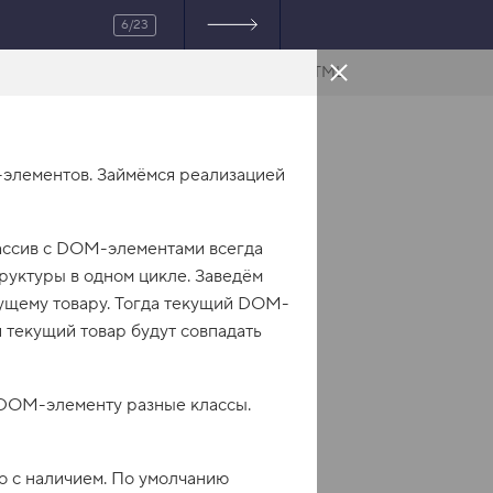
6/23
HTML
элементов. Займёмся реализацией
массив с DOM-элементами всегда
руктуры в одном цикле. Заведём
екущему товару. Тогда текущий DOM-
и текущий товар будут совпадать
ь DOM-элементу разные классы.
о с наличием. По умолчанию