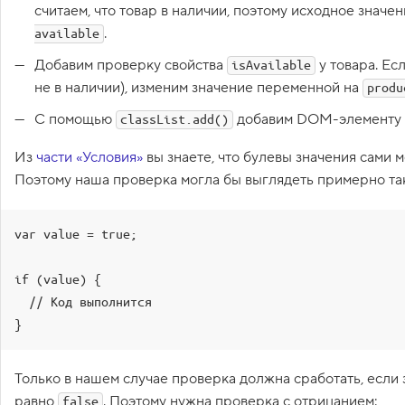
считаем, что товар в наличии, поэтому исходное знач
1
.
.
available
С
Добавим проверку свойства
у товара. Ес
isAvailable
к
не в наличии), изменим значение переменной на
produ
р
и
С помощью
добавим DOM-элементу к
п
classList.add()
т
н
Из
части «Условия»
вы знаете, что булевы значения сами м
а
Поэтому наша проверка могла бы выглядеть примерно та
с
т
а
var value = true;

р
т
!
if (value) {

2
  // Код выполнится

.
М
е
т
Только в нашем случае проверка должна сработать, если
о
д
равно
. Поэтому нужна проверка с отрицанием:
false