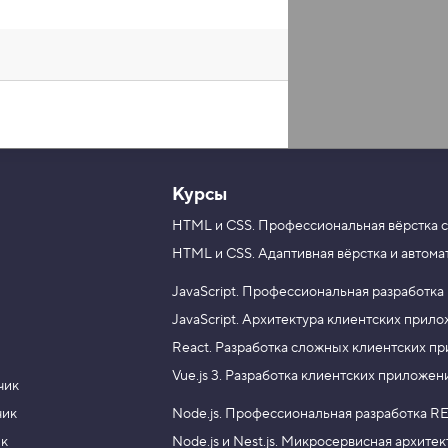
Курсы
HTML и CSS.
Профессиональная вёрстка с
HTML и CSS.
Адаптивная вёрстка и автома
иентских приложений?
ложных клиентских
JavaScript.
Профессиональная разработка
JavaScript.
Архитектура клиентских прил
React.
Разработка сложных клиентских п
Vue.js 3.
Разработка клиентских приложен
чик
чик
Node.js.
Профессиональная разработка RE
ик
Node.js и Nest.js.
Микросервисная архитек