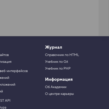
Журнал
айтов
Справочник по HTML
тизация
Учебник по Git
Учебник по PHP
 веб-интерфейсов
ожений
Информация
риложений
Об Академии
ий
О центре карьеры
ST API
тура