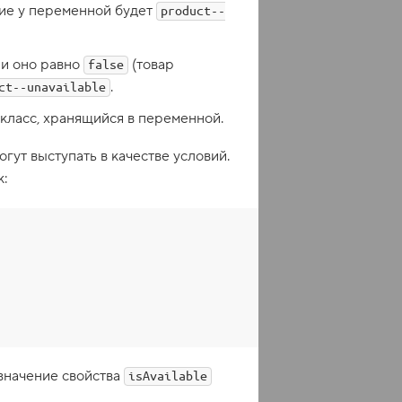
ение у переменной будет
product--
ли оно равно
(товар
false
.
ct--unavailable
ласс, хранящийся в переменной.
огут выступать в качестве условий.
к:
 значение свойства
isAvailable