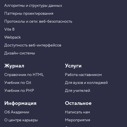
к
Алгоритмы и структуры данных
а
т
Паттерны проектирования
е
Протоколы и сети: веб-безопасность
к
с
Vite 8
т
а
Webpack
,
з
Доступность веб-интерфейсов
а
Дизайн-системы
к
р
е
Журнал
Услуги
п
л
Справочник по HTML
Работа наставником
е
н
Учебник по Git
Для вузов и колледжей
и
е
Учебник по PHP
Для учителей
3
Информация
Остальное
5
.
Об Академии
Написать нам
Р
О центре карьеры
Мероприятия
а
з