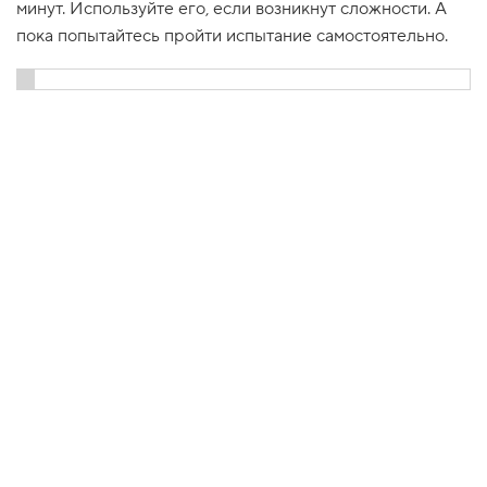
минут. Используйте его, если возникнут сложности. А
1
пока попытайтесь пройти испытание самостоятельно.
.
И
с
Показать решение
к
у
с
с
т
в
о
2
.
Р
а
з
м
е
т
к
а
т
е
к