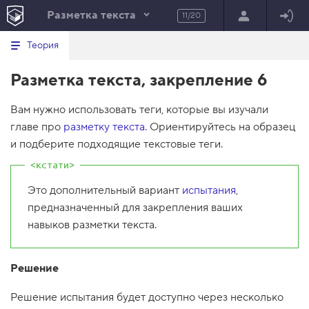
Разметка текста
11/20
Минимальный вид табов
В
HTML
Теория
е
index.html
р
Разметка текста, закрепление 6
н
HTML
у
т
100%
Вам нужно использовать теги, которые вы изучали
ь
с
главе про
разметку текста
. Ориентируйтесь на образец
я
в
и подберите подходящие текстовые теги.
с
п
и
Это дополнительный вариант
испытания
,
с
предназначенный для закрепления ваших
о
к
навыков разметки текста.
в
ы
з
о
Решение
в
о
Решение испытания будет доступно через несколько
в