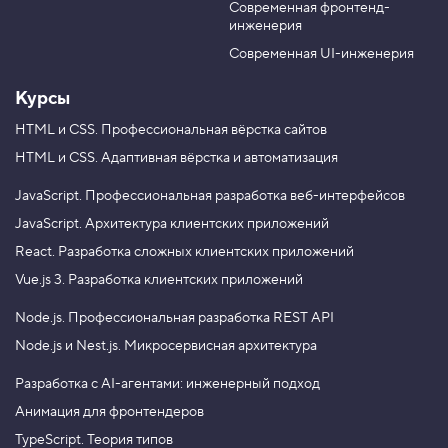
т
Современная фронтенд-
u
r
е
инженерия
b
a
к
с
e
m
Современная UI-инженерия
т
а
Курсы
,
з
а
HTML и CSS.
Профессиональная вёрстка сайтов
к
HTML и CSS.
Адаптивная вёрстка и автоматизация
р
е
п
JavaScript.
Профессиональная разработка веб-интерфейсов
л
JavaScript.
Архитектура клиентских приложений
е
н
React.
Разработка сложных клиентских приложений
и
е
Vue.js 3.
Разработка клиентских приложений
2
Node.js.
Профессиональная разработка REST API
4
.
Node.js и Nest.js.
Микросервисная архитектура
Р
а
Разработка с AI-агентами: инженерный подход
з
Анимация для фронтендеров
м
е
TypeScript. Теория типов
т