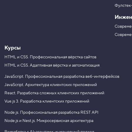
в
л
Фулстек
Y
е
V
o
д
Инжен
K
u
о
T
в
Совреме
а
u
н
b
Совреме
и
e
е
Курсы
5
.
HTML и CSS.
Профессиональная вёрстка сайтов
Н
HTML и CSS.
Адаптивная вёрстка и автоматизация
а
с
JavaScript.
Профессиональная разработка веб-интерфейсов
л
е
JavaScript.
Архитектура клиентских приложений
д
React.
Разработка сложных клиентских приложений
у
е
Vue.js 3.
Разработка клиентских приложений
м
ы
е
Node.js.
Профессиональная разработка REST API
с
Node.js и Nest.js.
Микросервисная архитектура
в
о
й