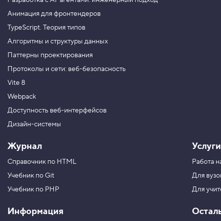
Разработка с AI-агентами: инженерный подход
с
Анимация для фронтендеров
т
в
TypeScript. Теория типов
а
Алгоритмы и структуры данных
6
.
Паттерны проектирования
Н
Протоколы и сети: веб-безопасность
е
Vite 8
н
а
Webpack
с
л
Доступность веб-интерфейсов
е
д
Дизайн-системы
у
е
Журнал
Услуги
м
ы
Справочник по HTML
Работа н
е
с
Учебник по Git
Для вузо
в
о
Учебник по PHP
Для учи
й
с
Информация
Остал
т
в