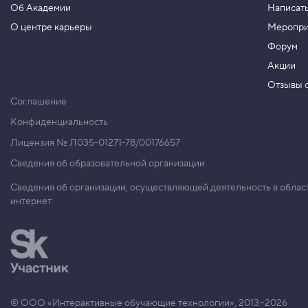
а
Об Академии
Написать
О центре карьеры
Меропри
7
.
Форум
С
Акции
о
с
Отзывы о
т
Соглашение
а
в
Конфиденциальность
н
ы
Лицензия № Л035-01271-78/00176657
е
с
Сведения об образовательной организации
в
о
Сведения об организации, осуществляющей деятельность в облас
й
интернет
с
т
в
а
8
.
Т
и
© ООО «Интерактивные обучающие технологии», 2013−2026