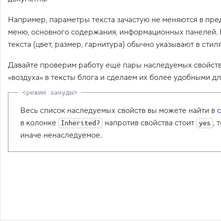
17
line-height
:
normal
;
1
.
Например, параметры текста зачастую не меняются в пре
18
}
19
меню, основного содержания, информационных панелей.
C
20
a
{
S
текста (цвет, размер, гарнитура) обычно указывают в стил
21
color
:
#0099ef
;
S
-
22
text-decoration
:
underline
;
Давайте проверим работу ещё пары наследуемых свойств
п
23
}
р
«воздуха» в тексты блога и сделаем их более удобными дл
24
а
25
.avatar
{
в
и
26
border-radius
:
10
px
;
л
27
}
Весь список наследуемых свойств вы можете найти в
а
28
в колонке
напротив свойства стоит
, 
Inherited?
yes
29
nav
2
{
иначе ненаследуемое.
.
30
margin-bottom
:
30
px
;
31
padding
:
20
px
;
С
32
е
33
background-color
л
:
#4470c4
;
е
34
к
35
color
:
#ffffff
;
т
36
}
о
Зад
37
р
ы
38
nav
a
{