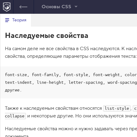
Основы CSS
В
Теория
index.html
style.css
е
р
1
body
{
Наследуемые свойства
н
CSS
у
2
padding
:
0
30
px
;
т
3
/* Измените значения свойств 
На самом деле не все свойства в CSS наследуются. К нас
ь
ниже */
с
свойства, определяющие параметры отображения текста:
4
font-size
:
14
px
;
я
в
5
line-height
:
22
px
;
6
font-family
:
"
Arial
"
, 
sans
с
font-size, font-family, font-style, font-weight, color
-serif
;
п
7
color
:
#222222
;
text-indent, line-height, letter-spacing, word-spacing
и
с
8
}
другие.
о
9
к
10
h1
{
з
11
font-size
:
36
px
;
а
Также к наследуемым свойствам относятся
,
list-style
c
д
12
line-height
:
normal
;
и некоторые другие. Но они используются знач
collapse
а
13
}
н
14
и
Наследуемые свойства можно и нужно задавать через пре
15
h2
{
й
документа.
16
font-size
:
20
px
;