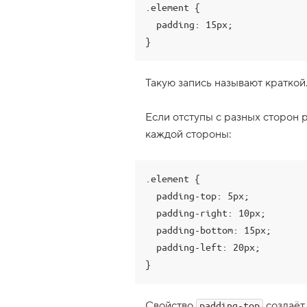
.element {

о
й
  padding: 15px;

с
т
}
в
о
g
Такую запись называют краткой
r
i
d
Если отступы с разных сторон 
-
t
каждой стороны:
e
m
p
l
.element {

a
t
  padding-top: 5px;

e
  padding-right: 10px;

-
c
  padding-bottom: 15px;

o
  padding-left: 20px;

l
u
}
m
n
s
Свойство
создаёт
,
padding-top