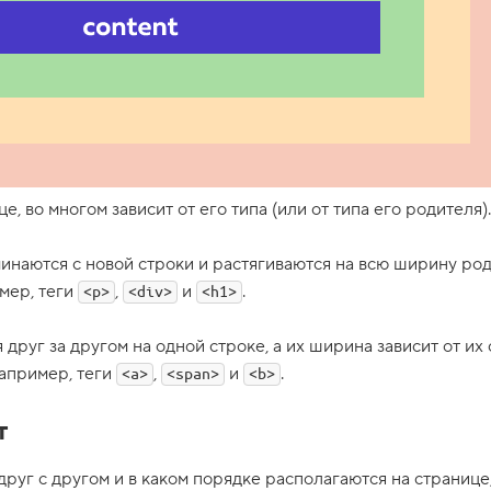
це, во многом зависит от его типа (или от типа его родителя).
инаются с новой строки и растягиваются на всю ширину ро
мер, теги
,
и
.
<p>
<div>
<h1>
друг за другом на одной строке, а их ширина зависит от и
например, теги
,
и
.
<a>
<span>
<b>
т
друг с другом и в каком порядке располагаются на странице