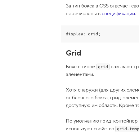
п
За тип бокса в CSS отвечает св
7
перечислены в
спецификации
.
.
С
в
display: grid;
о
й
с
Grid
т
в
о
Бокс с типом
называют гр
grid
m
a
элементами.
r
g
i
Хотя снаружи (для других элем
n
,
от блочного бокса, грид-элеме
в
доступную им область. Кроме т
н
е
ш
По умолчанию грид-контейнер 
н
и
используют свойство
grid-tem
й
о