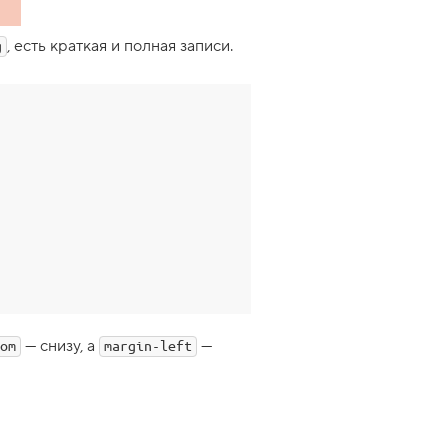
, есть краткая и полная записи.
g
— снизу, а
—
om
margin-left