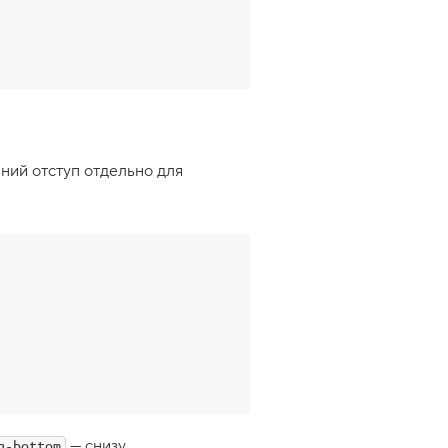
нний отступ отдельно для
— снизу,
g-bottom