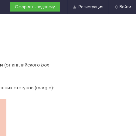
Оформить подписку
Регистрация
Войти
ом
(от английского
box
—
ешних отступов (margin):