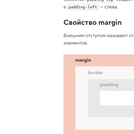
ш
а
— слева.
padding-left
а
б
л
Свойство margin
о
н
г
Внешним отступом называют от
р
и
элементов.
д
-
к
о
н
т
е
й
н
е
р
а
6
.
С
в
о