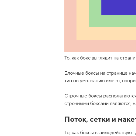
1
.
Б
о
к
с
о
в
а
я
То, как бокс выглядит на страни
м
о
д
Блочные боксы на странице нач
е
л
тип по умолчанию имеют, напри
ь
2
Строчные боксы располагаются 
.
строчными боксами являются, 
П
о
т
Поток, сетки и маке
о
к
То, как боксы взаимодействуют 