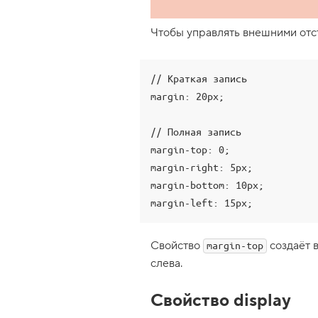
й
с
т
Чтобы управлять внешними отс
в
о
p
a
// Краткая запись

d
margin: 20px;

d
i
n
// Полная запись

g
,
margin-top: 0;

в
н
margin-right: 5px;

у
margin-bottom: 10px;

т
р
margin-left: 15px;
е
н
н
Свойство
создаёт 
margin-top
и
й
слева.
о
т
с
Свойство display
т
у