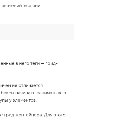
 значений, все они
енные в него теги — грид-
ичем не отличается
е боксы начинают занимать всю
упы у элементов.
н
грид-контейнера. Для этого