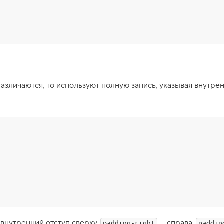
.
различаются, то используют полную запись, указывая внутре
 внутренний отступ сверху,
— справа,
padding-right
paddin