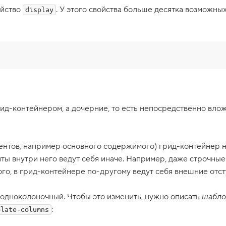
ойство
. У этого свойства больше десятка возможных
display
ид-контейнером, а дочерние, то есть непосредственно влож
ентов, например основного содержимого) грид-контейнер н
нты внутри него ведут себя иначе. Например, даже строчны
ого, в грид-контейнере по-другому ведут себя внешние отст
одноколоночный. Чтобы это изменить, нужно описать
шабло
:
plate-columns