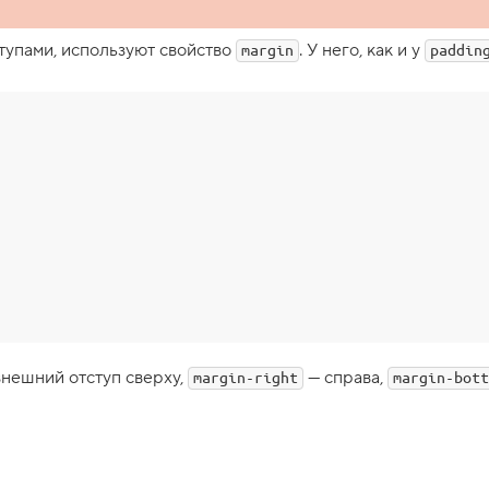
тупами, используют свойство
. У него, как и у
margin
paddin
внешний отступ сверху,
— справа,
margin-right
margin-bott