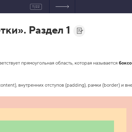
11/22
тки». Раздел 1
ветствует прямоугольная область, которая называется
бокс
ontent), внутренних отступов (padding), рамки (border) и вн