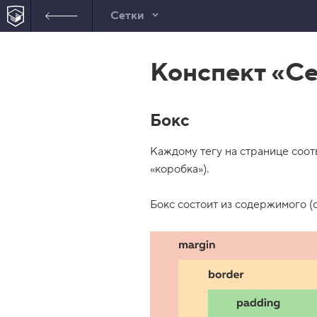
Сетки
В
е
Конспект «Се
р
н
у
т
ь
Бокс
с
я
в
Каждому тегу на странице соот
с
«коробка»).
п
и
с
Бокс состоит из содержимого (c
о
к
з
а
д
а
н
и
й