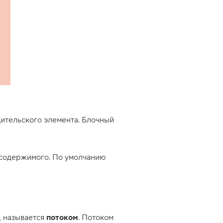
дительского элемента. Блочный
х содержимого. По умолчанию
, называется
потоком
. Потоком