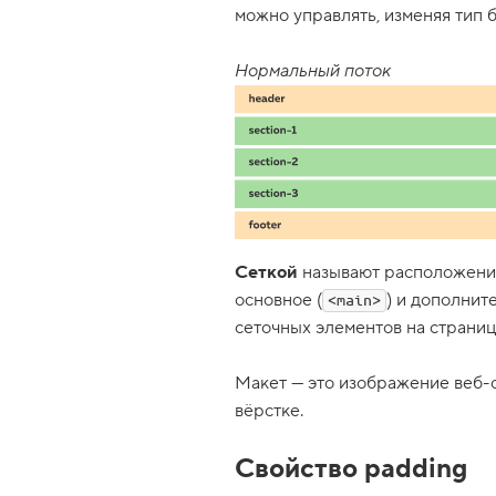
3
можно управлять, изменяя тип б
.
С
Нормальный поток
е
т
к
а
и
м
а
к
е
т
с
Сеткой
называют расположение 
т
основное (
) и дополнит
<main>
р
а
сеточных элементов на страниц
н
и
ц
Макет — это изображение веб-с
ы
вёрстке.
4
.
Свойство padding
С
в