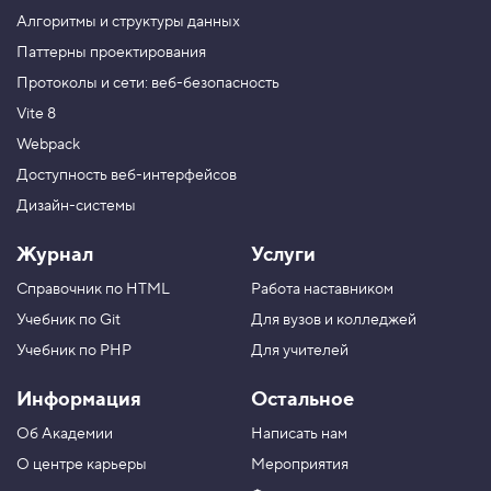
о
Алгоритмы и структуры данных
й
Хорошо владеете JavaScript, но до сих пор
с
Паттерны проектирования
не освоили Node.js? Записывайтесь
т
на профессиональный курс «
Node.js.
Протоколы и сети: веб-безопасность
в
Профессиональная разработка REST API
».
о
Vite 8
g
Цена
12 000 ₽.
r
Webpack
i
d
Доступность веб-интерфейсов
-
Дизайн-системы
t
e
m
Журнал
Услуги
p
l
Справочник по HTML
Работа наставником
a
t
Учебник по Git
Для вузов и колледжей
e
-
Учебник по PHP
Для учителей
c
o
Информация
Остальное
l
u
Об Академии
Написать нам
m
n
О центре карьеры
Мероприятия
s
,