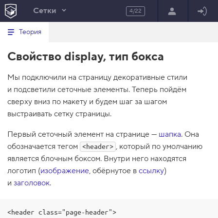
Сетки
4/22
Минимальный вид табов
В
HTML
Теория
е
index.html
р
Свойство display, тип бокса
н
HTML
у
т
100%
Мы подключили на страницу декоративные стили
ь
с
и подсветили сеточные элементы. Теперь пойдём
я
в
сверху вниз по макету и будем шаг за шагом
выстраивать сетку страницы.
с
п
и
Первый сеточный элемент на странице —
шапка
. Она
с
обозначается тегом
, который по умолчанию
о
<header>
к
является блочным боксом. Внутри него находятся
з
логотип (
а
изображение
, обёрнутое в
ссылку
)
д
и
заголовок
.
а
н
и
й
<header class="page-header">
