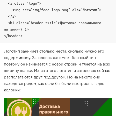
  <a class="logo">

1
.
    <img src="img/food_logo.svg" alt="Логотип">

  </a>

Б
о
  <h1 class="header-title">Доставка правильного 
к
питания</h1>

с
о
</header>
в
а
я
Логотип занимает столько места, сколько нужно его
м
о
содержимому. Заголовок же имеет блочный тип,
д
е
поэтому он начинается с новой строки и тянется на всю
л
ширину шапки. Из-за этого логотип и заголовок сейчас
ь
располагаются друг под другом. Но на макете они
2
находятся рядом, как если бы были выстроены в две
.
колонки:
П
о
т
о
к