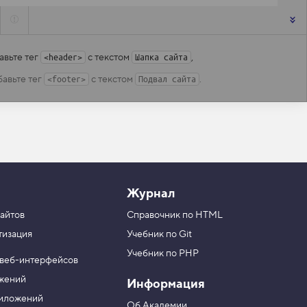
авьте тег
с текстом
,
<header>
Шапка сайта
авьте тег
с текстом
.
<footer>
Подвал сайта
Журнал
айтов
Справочник по HTML
тизация
Учебник по Git
Учебник по PHP
 веб-интерфейсов
ожений
Информация
риложений
Об Академии