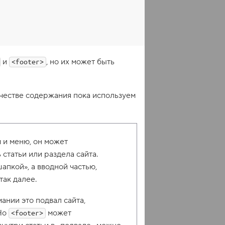
и
, но их может быть
<footer>
ачестве содержания пока используем
м и меню, он может
 статьи или раздела сайта.
апкой», а вводной частью,
так далее.
ании это подвал сайта,
 Но
может
<footer>