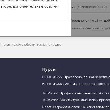
внутри статьи в «подвале» можно
авторе, дополнительные ссылки
Задачи
выполнено 0 из 2
Перед тегом
доб
<main>
а затем после
доб
<main>
я, то вы можете обратиться за помощью
Курсы
HTML и CSS.
Профессиональная вёрстка с
HTML и CSS.
Адаптивная вёрстка и автома
JavaScript.
Профессиональная разработка
JavaScript.
Архитектура клиентских прил
React.
Разработка сложных клиентских п