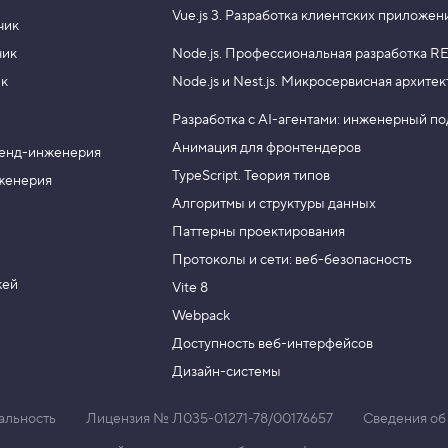
Vue.js 3.
Разработка клиентских приложен
чик
чик
Node.js.
Профессиональная разработка RE
ик
Node.js и Nest.js.
Микросервисная архитек
Разработка с AI-агентами: инженерный п
Анимация для фронтендеров
енд-инженерия
TypeScript. Теория типов
женерия
Алгоритмы и структуры данных
Паттерны проектирования
Протоколы и сети: веб-безопасность
жей
Vite 8
Webpack
Доступность веб-интерфейсов
Дизайн-системы
альность
Лицензия № Л035-01271-78/00176657
Сведения об