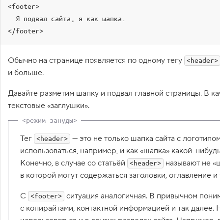
<footer>

12
</
html
>
1
.
  Я подвал сайта, я как шапка.

13
</footer>
D
o
c
t
Обычно на странице появляется по одному тегу
<header>
y
и больше.
p
e
в
Давайте разметим шапку и подвал главной страницы. В к
H
текстовые «заглушки».
T
M
L
,
Тег
— это не только шапка сайта с логотипо
<header>
о
использоваться, например, и как «шапка» какой-нибудь
б
ъ
Конечно, в случае со статьёй
называют не «ш
<header>
я
в которой могут содержаться заголовки, оглавление и 
в
л
е
С
ситуация аналогичная. В привычном поним
<footer>
н
и
с копирайтами, контактной информацией и так далее.
е