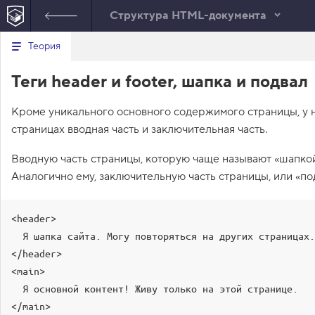
Структура HTML-документа
В
Теория
index.html
е
р
1
<!
DOCTYPE
html
>
Теги header и footer, шапка и подвал
н
у
2
<
html
lang
=
"ru"
>
т
3
<
head
>
Кроме уникального основного содержимого страницы, у 
ь
4
<
title
>
Сайт начинающего верстальщи
с
страницах вводная часть и заключительная часть.
5
<
link
rel
=
"stylesheet"
href
=
"outli
я
в
6
</
head
>
Вводную часть страницы, которую чаще называют «шапкой
7
<
body
>
с
8
<
main
>
Аналогично ему, заключительную часть страницы, или «по
п
9
      Всем привет! Добро пожаловать на
и
с
недавно я понятия не имел, кто
о
теперь я нашёл тренажёры по HT
<header>

к
перед собой цель — стать им. У
з
  Я шапка сайта. Могу повторяться на других страницах.

инструктор — Кекс, который не 
а
</header>

д
расслабиться и будет следить з
а
<main>

первое задание — вести дневник
н
всех своих свершениях.
  Я основной контент! Живу только на этой странице.

и
10
</
main
>
й
</main>

11
</
body
>