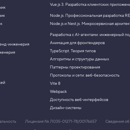
Vue.js 3.
Разработка клиентских приложен
чик
чик
Node.js.
Профессиональная разработка RE
ик
Node.js и Nest.js.
Микросервисная архитек
Разработка с AI-агентами: инженерный п
Анимация для фронтендеров
енд-инженерия
TypeScript. Теория типов
женерия
Алгоритмы и структуры данных
Паттерны проектирования
Протоколы и сети: веб-безопасность
жей
Vite 8
Webpack
Доступность веб-интерфейсов
Дизайн-системы
альность
Лицензия № Л035-01271-78/00176657
Сведения об