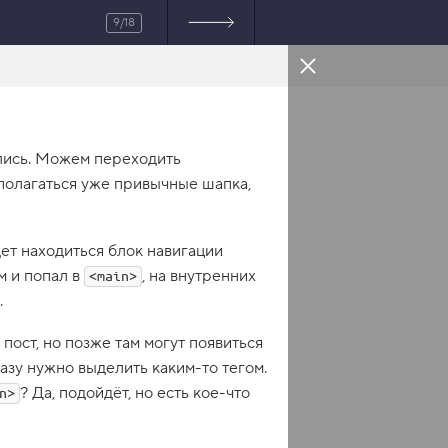
9/18
HTML
лись. Можем переходить
ка
</
title
>
сполагаться уже привычные шапка,
nes.css"
>
дет находиться блок навигации
а 
-->
 и попал в
, на внутренних
<main>
.
пост, но позже там могут появиться
ть кота.
азу нужно выделить каким-то тегом.
ка это так важно, мне 
ворить. Взгляд упал на 
? Да, подойдёт, но есть кое-что
n>
яу». И я понял — пришло 
. И покормить кота.