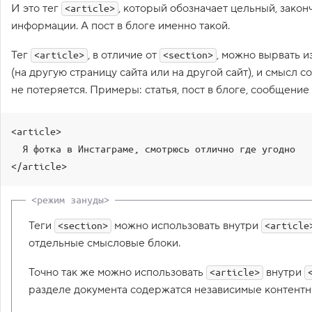
И это тег
, который обозначает цельный, зако
<article>
16
</
main
>
1
информации. А пост в блоге именно такой.
.
17
<
footer
>
18
      Подвал сайта
D
Тег
, в отличие от
, можно вырвать и
19
</
footer
>
<article>
<section>
o
20
</
body
>
c
(на другую страницу сайта или на другой сайт), и смысл 
t
21
</
html
>
не потеряется. Примеры: статья, пост в блоге, сообщение 
y
22
p
e
в
<article>

H
  Я фотка в Инстаграме, смотрюсь отлично где угодно

T
</article>
M
L
,
о
б
Теги
можно использовать внутри
<section>
ъ
<article
я
отдельные смысловые блоки.
в
л
е
Точно так же можно использовать
внутри
<article>
н
разделе документа содержатся независимые контентн
и
е