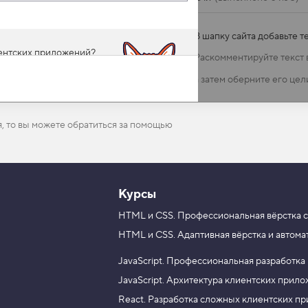
В шапку сайта добавьте т
иентских приложений?
Раскомментируйте текст 
ложных клиентских
а затем оберните его цел
я, то вы можете обратиться за помощью
Курсы
HTML и CSS.
Профессиональная вёрстка с
HTML и CSS.
Адаптивная вёрстка и автома
JavaScript.
Профессиональная разработка
JavaScript.
Архитектура клиентских прил
React.
Разработка сложных клиентских п