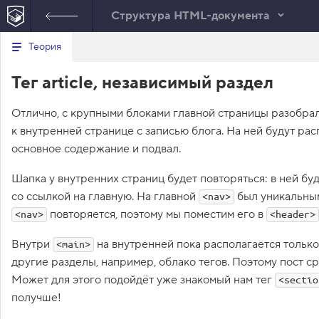
Структура HTML-документа
В
Теория
day-1.html
е
р
1
<!
DOCTYPE
html
>
Тег article, независимый раздел
н
у
2
<
html
lang
=
"ru"
>
т
3
<
head
>
Отлично, с крупными блоками главной страницы разобра
ь
4
<
title
>
Сайт начинающего верстальщи
с
к внутренней странице с записью блога. На ней будут ра
5
<
link
rel
=
"stylesheet"
href
=
"outli
я
в
6
</
head
>
основное содержание и подвал.
7
<
body
>
с
8
<
header
>
Шапка у внутренних страниц будет повторяться: в ней бу
п
9
<!--
 Добавьте блок навигации сюд
и
со ссылкой на главную. На главной
был уникальным
<nav>
с
10
</
header
>
повторяется, поэтому мы поместим его в
<nav>
о
<header>
11
<
main
>
к
12
<!--
з
Внутри
на внутренней пока располагается только 
<main>
13
      День первый. Как я забыл покорми
а
д
другие разделы, например, облако тегов. Поэтому пост ср
14
      Кто бы мог подумать, что семанти
а
срочно нужно было об этом пого
Может для этого подойдёт уже знакомый нам тег
<sectio
н
кота. Кот издал настойчивое «М
и
получше!
время для первой записи в блог
й
15
-->