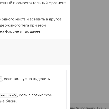
нченный и самостоятельный фрагмент
з одного места и вставить в другое
содержимого тега при этом
на форуме и так далее.
, если там нужно выделить
>
, если в логическом
<section>
ые блоки.
Задачи
выполнено 0 из 3