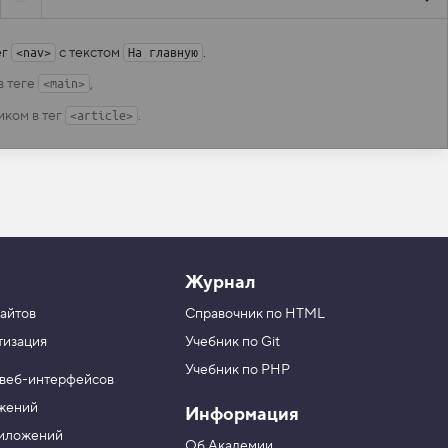
ег
с текстом
.
<nav>
На главную
в теге
,
<main>
иком в тег
.
<article>
Журнал
айтов
Справочник по HTML
тизация
Учебник по Git
Учебник по PHP
 веб-интерфейсов
ожений
Информация
риложений
Об Академии