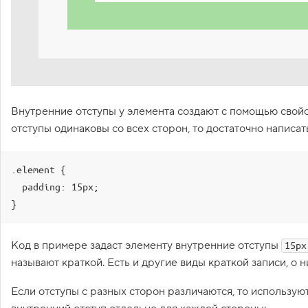
1
.
Б
о
к
с
о
в
Внутренние отступы у элемента создают с помощью свой
а
я
отступы одинаковы со всех сторон, то достаточно написать
м
о
д
е
.element {

л
  padding: 15px;

ь
}
2
.
П
Код в примере задаст элементу внутренние отступы
15px
о
называют краткой. Есть и другие виды краткой записи, о
т
о
к
Если отступы с разных сторон различаются, то использую