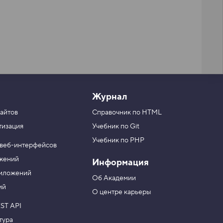
Журнал
айтов
Справочник по HTML
тизация
Учебник по Git
Учебник по PHP
 веб-интерфейсов
ожений
Информация
риложений
Об Академии
ий
О центре карьеры
ST API
тура