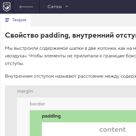
Сетки
Минимальный вид табов
В
Теория
е
index.html
р
Свойство padding, внутренний отсту
н
HTML
у
т
Мы выстроили содержимое шапки в две колонки, как на ма
ь
с
«воздуха». Чтобы элементы не прилипали к границам бокс
я
в
отступы.
с
Внутренним отступом называют расстояние между содерж
п
и
с
о
к
з
а
д
а
н
и
й