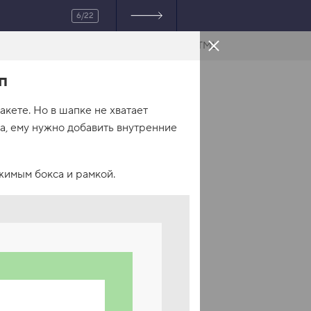
6/22
HTML
п
кете. Но в шапке не хватает
а, ему нужно добавить внутренние
имым бокса и рамкой.