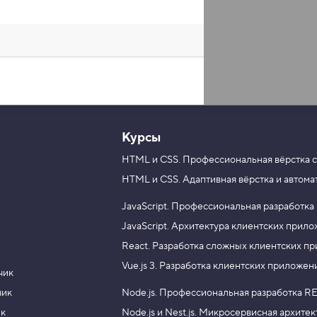
Курсы
HTML и CSS.
Профессиональная вёрстка с
,
— справа,
padding-right
HTML и CSS.
Адаптивная вёрстка и автома
JavaScript.
Профессиональная разработка
всех сторон. Например, если
JavaScript.
Архитектура клиентских прил
спользовать лишь
.
padding-top
React.
Разработка сложных клиентских п
Vue.js 3.
Разработка клиентских приложен
чик
чик
Node.js.
Профессиональная разработка RE
ик
Node.js и Nest.js.
Микросервисная архитек