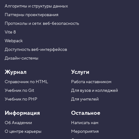
о
Алгоритмы и структуры данных
й
с
Паттерны проектирования
т
Протоколы и сети: веб-безопасность
в
о
Vite 8
g
r
Webpack
i
d
Доступность веб-интерфейсов
-
Дизайн-системы
t
e
m
Журнал
Услуги
p
l
Справочник по HTML
Работа наставником
a
t
Учебник по Git
Для вузов и колледжей
e
-
Учебник по PHP
Для учителей
c
o
Информация
Остальное
l
u
Об Академии
Написать нам
m
n
О центре карьеры
Мероприятия
s
,