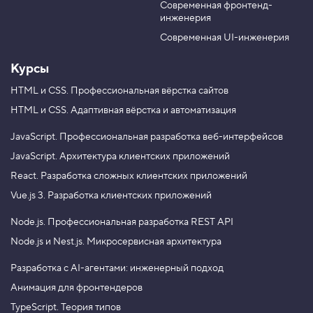
Современная фронтенд-
u
r
о
инженерия
й
b
a
с
e
m
Современная UI-инженерия
т
в
о
Курсы
d
i
HTML и CSS.
Профессиональная вёрстка сайтов
s
HTML и CSS.
Адаптивная вёрстка и автоматизация
p
l
a
JavaScript.
Профессиональная разработка веб-интерфейсов
y
,
JavaScript.
Архитектура клиентских приложений
т
React.
Разработка сложных клиентских приложений
и
п
Vue.js 3.
Разработка клиентских приложений
б
о
Node.js.
Профессиональная разработка REST API
к
с
Node.js и Nest.js.
Микросервисная архитектура
а
5
Разработка с AI-агентами: инженерный подход
.
Анимация для фронтендеров
С
TypeScript. Теория типов
в