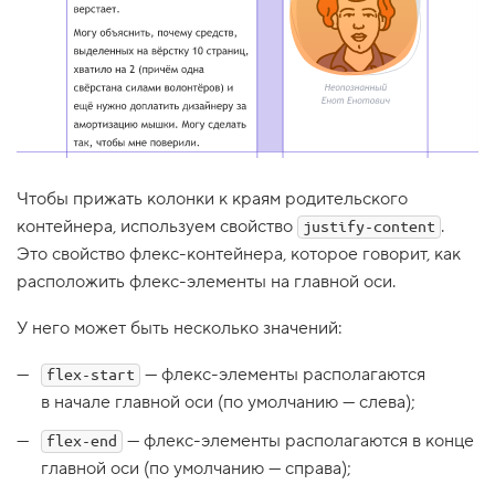
1
.
Б
о
к
с
о
в
а
Чтобы прижать колонки к краям родительского
я
м
контейнера, используем свойство
.
justify-content
о
д
Это свойство флекс-контейнера, которое говорит, как
е
расположить флекс-элементы на главной оси.
л
ь
У него может быть несколько значений:
2
.
— флекс-элементы располагаются
flex-start
П
в начале главной оси (по умолчанию — слева);
о
т
— флекс-элементы располагаются в конце
flex-end
о
к
главной оси (по умолчанию — справа);