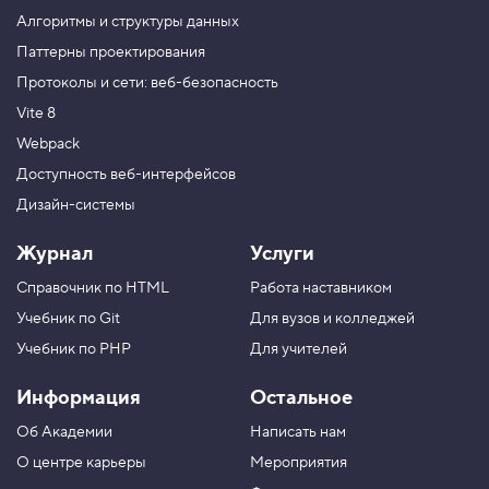
8000 ₽.
у
Алгоритмы и структуры данных
п
ы
Паттерны проектирования
у
Протоколы и сети: веб-безопасность
с
Vite 8
т
р
Webpack
о
ч
Доступность веб-интерфейсов
н
Дизайн-системы
ы
х
б
Журнал
Услуги
о
к
Справочник по HTML
Работа наставником
с
о
Учебник по Git
Для вузов и колледжей
в
Учебник по PHP
Для учителей
5
.
Информация
Остальное
С
Об Академии
Написать нам
в
о
О центре карьеры
Мероприятия
й
с