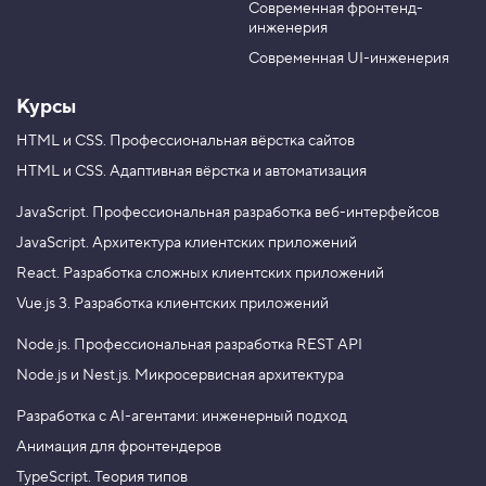
о
}
Современная фронтенд-
u
r
т
инженерия
b
a
с
т
e
m
Современная UI-инженерия
Обратите внимание, мы сделали грид-контейнером сам
у
п
блок навигации, а теперь используем флексбокс для
Курсы
а
вложенного в него списка ссылок. Необязательно
м
и
HTML и CSS.
Профессиональная вёрстка сайтов
использовать при вёрстке только какую-то одну
HTML и CSS.
Адаптивная вёрстка и автоматизация
4
технологию, их можно комбинировать.
.
JavaScript.
Профессиональная разработка веб-интерфейсов
Итак, превратим список с классом
navigation-list
В
е
JavaScript.
Архитектура клиентских приложений
во флекс-контейнер, чтобы элементы списка
р
React.
Разработка сложных клиентских приложений
выстроились горизонтально. Затем выровняем флекс-
т
и
элементы по главной оси.
Vue.js 3.
Разработка клиентских приложений
к
а
Node.js.
Профессиональная разработка REST API
л
ь
Node.js и Nest.js.
Микросервисная архитектура
н
Хотите досконально разбираться в разметке,
ы
е
знать о доступности, строить сетки
Разработка с AI-агентами: инженерный подход
о
на флексбоксах? Записывайтесь
Анимация для фронтендеров
т
на профессиональный курс «
HTML и CSS.
с
TypeScript. Теория типов
Профессиональная вёрстка сайтов
». Цена
т