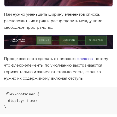
1
.
Нам нужно уменьшить ширину элементов списка,
Ч
расположить их в ряд и распределить между ними
т
о
свободное пространство.
т
а
к
о
е
м
и
Проще всего это сделать с помощью
флексов
, потому
к
р
что флекс-элементы по умолчанию выстраиваются
о
горизонтально и занимают столько места, сколько
с
е
нужно их содержимому, включая отступы.
т
к
и
?
.flex-container {

  display: flex;

2
.
}
Ф