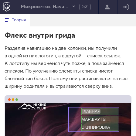
Микросетки. Начало
2/21
Минимальный вид табов
В
HTML
Теория
е
index.html
р
Флекс внутри грида
н
HTML
у
т
100%
Разделив навигацию на две колонки, мы получили
ь
с
в одной из них логотип, а в другой — список ссылок.
я
в
К логотипу мы вернёмся чуть позже, а пока займёмся
списком. По умолчанию элементы списка имеют
с
п
блочный тип бокса. Поэтому они растягиваются на всю
и
ширину родителя и выстраиваются сверху вниз.
с
о
к
з
а
д
ГЛАВНАЯ
а
МАРШРУТЫ
н
и
ЭКИПИРОВКА
й