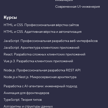
инженерия
b
a
e
m
Современная UI-инженерия
Курсы
HTML и CSS.
Профессиональная вёрстка сайтов
HTML и CSS.
Адаптивная вёрстка и автоматизация
JavaScript.
Профессиональная разработка веб-интерфейсов
JavaScript.
Архитектура клиентских приложений
React.
Разработка сложных клиентских приложений
Vue.js 3.
Разработка клиентских приложений
Node.js.
Профессиональная разработка REST API
Node.js и Nest.js.
Микросервисная архитектура
Разработка с AI-агентами: инженерный подход
Анимация для фронтендеров
TypeScript. Теория типов
Алгоритмы и структуры данных