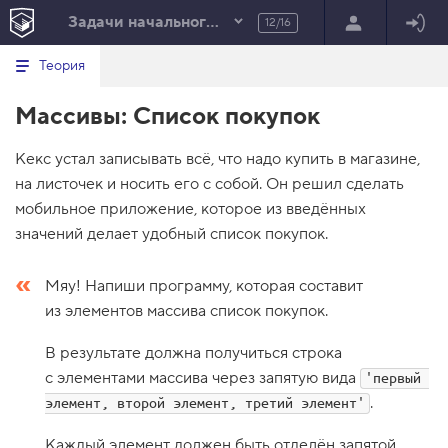
Задачи начального уровня
12/16
Минимальный вид табов
В
HTML
Теория
е
index.html
р
Массивы: Список покупок
н
HTML
у
т
100%
Кекс устал записывать всё, что надо купить в магазине,
ь
с
на листочек и носить его с собой. Он решил сделать
я
в
мобильное приложение, которое из введённых
значений делает удобный список покупок.
с
п
и
Мяу! Напиши программу, которая составит
с
о
из элементов массива список покупок.
к
з
а
В результате должна получиться строка
д
с элементами массива через запятую вида
'первый 
а
н
.
элемент, второй элемент, третий элемент'
и
й
Каждый элемент должен быть отделён запятой,