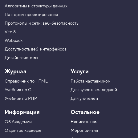
О
с
Алгоритмы и структуры данных
н
Паттерны проектирования
о
в
Протоколы и сети: веб-безопасность
ы
п
Vite 8
р
о
Webpack
г
Доступность веб-интерфейсов
р
а
Дизайн-системы
м
м
и
Журнал
Услуги
р
о
Справочник по HTML
Работа наставником
в
а
Учебник по Git
Для вузов и колледжей
н
Учебник по PHP
Для учителей
и
я
:
Информация
Остальное
Б
ы
Об Академии
Написать нам
с
т
О центре карьеры
Мероприятия
р