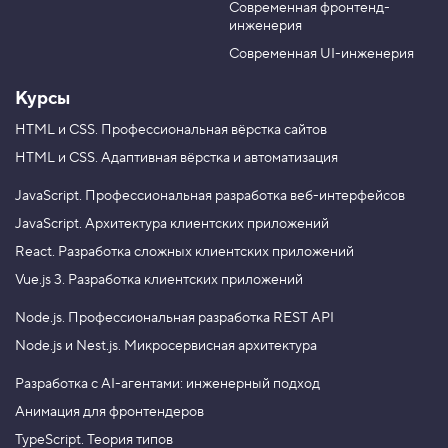
а
Современная фронтенд-
u
r
м
инженерия
b
a
м
e
m
и
Современная UI-инженерия
р
о
Курсы
в
а
HTML и CSS.
Профессиональная вёрстка сайтов
н
и
HTML и CSS.
Адаптивная вёрстка и автоматизация
я
:
С
JavaScript.
Профессиональная разработка веб-интерфейсов
ч
JavaScript.
Архитектура клиентских приложений
и
т
React.
Разработка сложных клиентских приложений
а
е
Vue.js 3.
Разработка клиентских приложений
м
д
Node.js.
Профессиональная разработка REST API
о
л
Node.js и Nest.js.
Микросервисная архитектура
г
и
Разработка с AI-агентами: инженерный подход
3
Анимация для фронтендеров
.
TypeScript. Теория типов