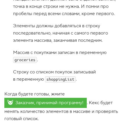
точка в конце строки не нужна. И помни про
1
.
пробелы перед всеми словами, кроме первого.
О
с
Элементы должны добавляться в строку
н
последовательно, начиная с самого первого
о
в
элемента массива, заканчивая последним.
ы
п
Массив с покупками записан в переменную
р
о
.
groceries
г
р
а
Строку со списком покупок записывай
м
в переменную
.
shoppingList
м
и
р
Когда будете готовы, жмите
о
в
Заказчик, принимай программу!
. Кекс будет
а
н
менять количество элементов в массиве и проверять
и
я
готовый список.
:
К