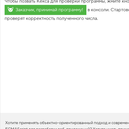
Чтобы позвать Кекса для проверки программы, жмите кн
1
Заказчик, принимай программу!
в консоли. Стартов
.
проверят корректность полученного числа.
О
с
н
о
в
ы
п
р
о
г
р
а
м
м
и
р
о
в
а
н
и
я
:
Хотите применять объектно-ориентированный подход и совреме
К