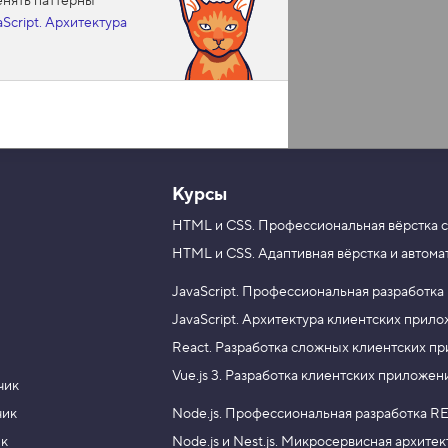
енять паттерны
aScript. Архитектура
Курсы
HTML и CSS.
Профессиональная вёрстка с
HTML и CSS.
Адаптивная вёрстка и автома
JavaScript.
Профессиональная разработка
JavaScript.
Архитектура клиентских прил
React.
Разработка сложных клиентских п
Vue.js 3.
Разработка клиентских приложен
чик
чик
Node.js.
Профессиональная разработка RE
ик
Node.js и Nest.js.
Микросервисная архитек