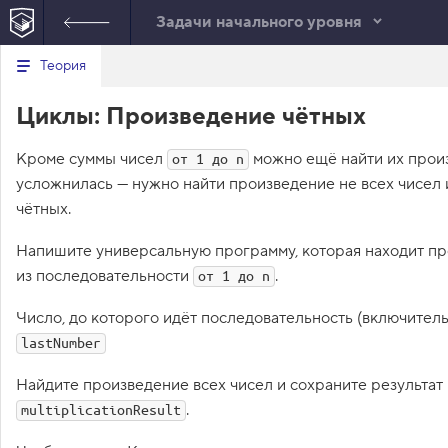
Задачи начального уровня
Минимальный вид табов
В
Теория
е
index.html
р
Циклы: Произведение чётных
н
HTML
у
т
Кроме суммы чисел
ь
можно ещё найти их произв
от 1 до n
с
усложнилась — нужно найти произведение не всех чисел и
я
в
чётных.
с
Напишите универсальную программу, которая находит п
п
и
из последовательности
.
от 1 до n
с
о
Число, до которого идёт последовательность (включитель
к
з
lastNumber
а
д
а
Найдите произведение всех чисел и сохраните результат
н
.
multiplicationResult
и
й