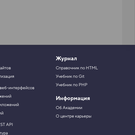
Журнал
айтов
Справочник по HTML
тизация
Учебник по Git
Учебник по PHP
 веб-интерфейсов
ожений
Информация
риложений
Об Академии
ий
О центре карьеры
ST API
тура