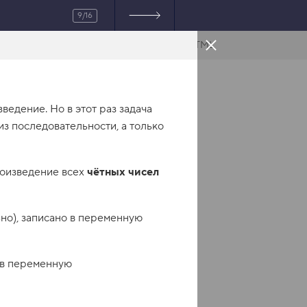
9/16
HTML
едение. Но в этот раз задача
з последовательности, а только
роизведение всех
чётных чисел
но), записано в переменную
 в переменную