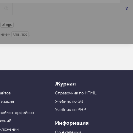
г
<img>
ением
.
img.jpg
Журнал
айтов
Справочник по HTML
тизация
Учебник по Git
Учебник по PHP
 веб-интерфейсов
ожений
Информация
риложений
Об Академии