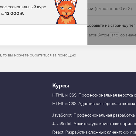
 профессиональный курс
Задачи
выполнено 0 из 2
ена
12 000 ₽.
Добавьте на страницу те
с атрибутом
со знач
src
я, то вы можете обратиться за помощью
Курсы
HTML и CSS.
Профессиональная вёрстка с
HTML и CSS.
Адаптивная вёрстка и автома
JavaScript.
Профессиональная разработка
JavaScript.
Архитектура клиентских прил
React.
Разработка сложных клиентских п