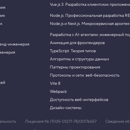
Vue.js 3.
Разработка клиентских приложен
чик
чик
Node.js.
Профессиональная разработка RE
ик
Node.js и Nest.js.
Микросервисная архитек
Разработка с AI-агентами: инженерный п
Анимация для фронтендеров
енд-инженерия
TypeScript. Теория типов
женерия
Алгоритмы и структуры данных
Паттерны проектирования
Протоколы и сети: веб-безопасность
жей
Vite 8
Webpack
Доступность веб-интерфейсов
Дизайн-системы
альность
Лицензия № Л035-01271-78/00176657
Сведения об