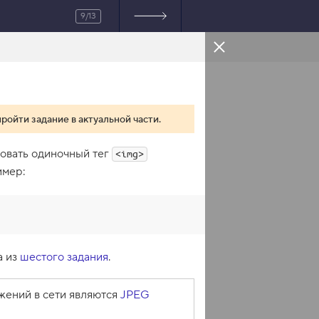
9/13
HTML
пройти задание в актуальной части.
зовать одиночный тег
<img>
имер:
а из
шестого задания
.
жений в сети являются
JPEG