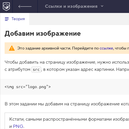
Ссылки и изображения
В
Теория
index.html
е
р
1
<!
DOCTYPE
html
>
Добавим изображение
н
у
2
<
html
>
т
3
<
head
>
ь
4
<
meta
charset
=
"utf-8"
>
Это задание архивной части. Перейдите по
ссылке
, чтобы 
с
5
<
title
>
Добавим изображение
</
title
>
я
в
6
</
head
>
Чтобы добавить на страницу изображение, нужно исполь
7
<
body
>
с
с атрибутом
, в котором указан адрес картинки. Напр
src
8
<
h1
>
Дон Кексоне
</
h1
>
п
9
</
body
>
и
с
10
</
html
>
<img src="logo.png">
о
11
к
з
а
В этом задании мы добавим на страницу изображение кот
д
а
н
Кстати, самыми распространёнными форматами изобра
и
й
и
PNG
.