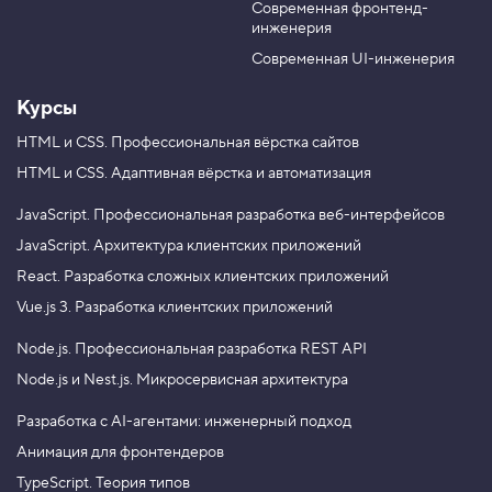
к
Современная фронтенд-
u
r
о
инженерия
b
a
м
e
m
,
Современная UI-инженерия
з
а
Курсы
к
р
HTML и CSS.
Профессиональная вёрстка сайтов
е
п
HTML и CSS.
Адаптивная вёрстка и автоматизация
л
е
н
JavaScript.
Профессиональная разработка веб-интерфейсов
и
JavaScript.
Архитектура клиентских приложений
е
2
React.
Разработка сложных клиентских приложений
3
Vue.js 3.
Разработка клиентских приложений
.
Node.js.
Профессиональная разработка REST API
С
о
Node.js и Nest.js.
Микросервисная архитектура
р
т
Разработка с AI-агентами: инженерный подход
и
р
Анимация для фронтендеров
о
в
TypeScript. Теория типов