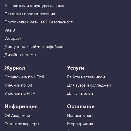
к
а
Алгоритмы и структуры данных
п
Паттерны проектирования
у
з
Протоколы и сети: веб-безопасность
ы
р
Vite 8
ь
к
Webpack
о
Доступность веб-интерфейсов
м
,
Дизайн-системы
з
а
к
Журнал
Услуги
р
е
Справочник по HTML
Работа наставником
п
л
Учебник по Git
Для вузов и колледжей
е
Учебник по PHP
Для учителей
н
и
е
Информация
Остальное
3
Об Академии
Написать нам
4
.
О центре карьеры
Мероприятия
С