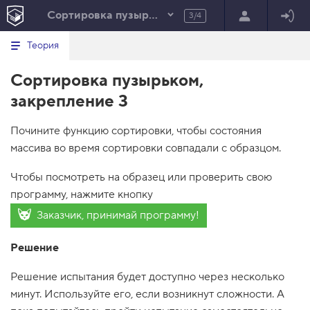
Сортировка пузырьком
3/4
Минимальный вид табов
В
HTML
Теория
е
index.html
р
Сортировка пузырьком,
н
HTML
у
закрепление 3
т
100%
ь
с
Почините функцию сортировки, чтобы состояния
я
в
массива во время сортировки совпадали с образцом.
с
п
Чтобы посмотреть на образец или проверить свою
и
программу, нажмите кнопку
с
о
Заказчик, принимай программу!
к
в
ы
Решение
з
о
в
Решение испытания будет доступно через несколько
о
минут. Используйте его, если возникнут сложности. А
в