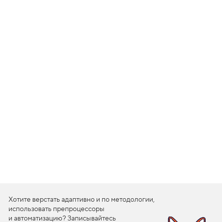
1
.
К
о
н
и
ч
е
с
к
и
е
г
р
а
д
и
е
н
т
ы
,
з
Хотите верстать адаптивно и по методологии,
а
к
использовать препроцессоры
р
и автоматизацию? Записывайтесь