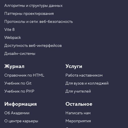
и
е
Алгоритмы и структуры данных
г
Паттерны проектирования
р
а
Протоколы и сети: веб-безопасность
д
и
Vite 8
е
н
Webpack
т
Доступность веб-интерфейсов
ы
,
Дизайн-системы
з
а
к
Журнал
Услуги
р
е
Справочник по HTML
Работа наставником
п
л
Учебник по Git
Для вузов и колледжей
е
Учебник по PHP
Для учителей
н
и
е
Информация
Остальное
3
Об Академии
Написать нам
4
.
О центре карьеры
Мероприятия
К