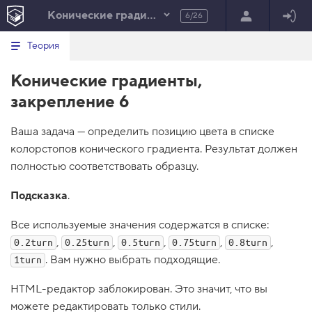
Конические градиенты
6/26
Минимальный вид табов
В
HTML
Теория
е
index.html
р
Конические градиенты,
н
HTML
у
закрепление 6
т
100%
ь
с
Ваша задача — определить позицию цвета в списке
я
в
колорстопов конического градиента. Результат должен
полностью соответствовать образцу.
с
п
и
Подсказка
.
с
о
к
Все используемые значения содержатся в списке:
в
,
,
,
,
,
0.2turn
0.25turn
0.5turn
0.75turn
0.8turn
ы
з
. Вам нужно выбрать подходящие.
1turn
о
в
HTML-редактор заблокирован. Это значит, что вы
о
в
можете редактировать только стили.