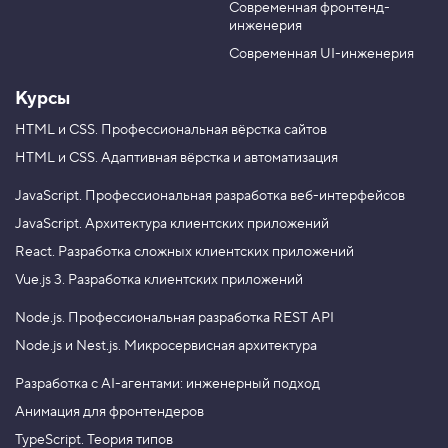
н
Современная фронтенд-
u
r
т
инженерия
b
a
ы
e
m
,
Современная UI-инженерия
з
а
Курсы
к
р
HTML и CSS.
Профессиональная вёрстка сайтов
е
п
HTML и CSS.
Адаптивная вёрстка и автоматизация
л
е
н
JavaScript.
Профессиональная разработка веб-интерфейсов
и
JavaScript.
Архитектура клиентских приложений
е
2
React.
Разработка сложных клиентских приложений
3
Vue.js 3.
Разработка клиентских приложений
.
Node.js.
Профессиональная разработка REST API
К
о
Node.js и Nest.js.
Микросервисная архитектура
н
и
Разработка с AI-агентами: инженерный подход
ч
е
Анимация для фронтендеров
с
к
TypeScript. Теория типов