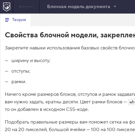
Блочная модель документа
Минимальный вид табов
В
Теория
е
index.html
р
Свойства блочной модели, закреплен
н
HTML
у
т
Закрепите навыки использования базовых свойств блочно
ь
с
я
ширину и высоту;
в
отступы;
с
п
и
рамки.
с
о
Ничего кроме размеров блоков, отступов и рамок задават
к
в
вам нужно задать, кратны десяти. Цвет рамки блоков —
wh
ы
то он добавлен в исходном CSS-коде.
з
о
в
Подобрать правильные размеры вам поможет сетка на фо
о
20 на 20 пикселей, большой ячейки — 100 на 100 пикселе
в