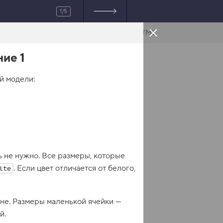
1/5
HTML
ие 1
й модели:
ь не нужно. Все размеры, которые
. Если цвет отличается от белого,
ite
не. Размеры маленькой ячейки —
й.