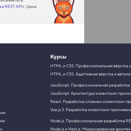
аписывайтесь
ка REST API
». Цена
Курсы
HTML и CSS.
Профессиональная вёрстка с
HTML и CSS.
Адаптивная вёрстка и автома
JavaScript.
Профессиональная разработка
JavaScript.
Архитектура клиентских прил
React.
Разработка сложных клиентских п
Vue.js 3.
Разработка клиентских приложен
чик
чик
Node.js.
Профессиональная разработка RE
ик
Node.js и Nest.js.
Микросервисная архитек