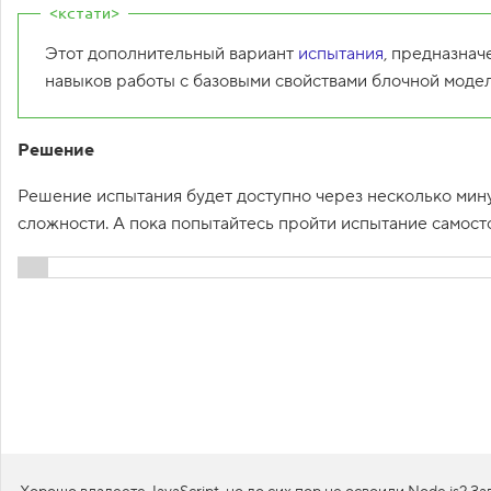
1
.
Этот дополнительный вариант
испытания
, предназна
С
навыков работы с базовыми свойствами блочной модел
в
о
й
с
Решение
т
в
Решение испытания будет доступно через несколько минут
а
б
сложности. А пока попытайтесь пройти испытание самост
л
о
ч
н
Показать решени
о
й
м
о
д
е
л
и
,
з
а