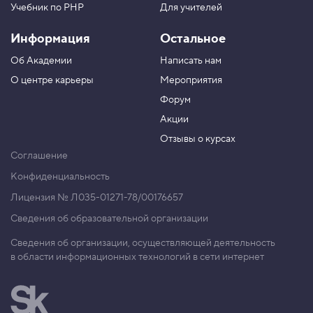
и
Учебник по PHP
Для учителей
е
:
к
Информация
Остальное
о
т
Об Академии
Написать нам
о
О центре карьеры
Мероприятия
к
о
Форум
м
и
Акции
к
с
Отзывы о курсах
Соглашение
1
0
Конфиденциальность
.
Лицензия № Л035-01271-78/00176657
Ф
о
Сведения об образовательной организации
р
м
Сведения об организации, осуществляющей деятельность
а
в области информационных технологий в сети интернет
т
J
P
E
G