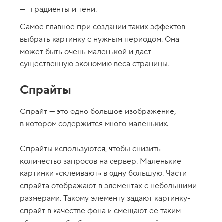
i
градиенты и тени.
o
n
Самое главное при создании таких эффектов —
5
выбрать картинку с нужным периодом. Она
.
может быть очень маленькой и даст
Е
существенную экономию веса страницы.
щ
ё
н
Спрайты
е
м
н
Спрайт — это одно большое изображение,
о
в котором содержится много маленьких.
г
о
b
Спрайты используются, чтобы снизить
a
c
количество запросов на сервер. Маленькие
k
картинки «склеивают» в одну большую. Части
g
r
спрайта отображают в элементах с небольшими
o
u
размерами. Такому элементу задают картинку-
n
спрайт в качестве фона и смещают её таким
d
-