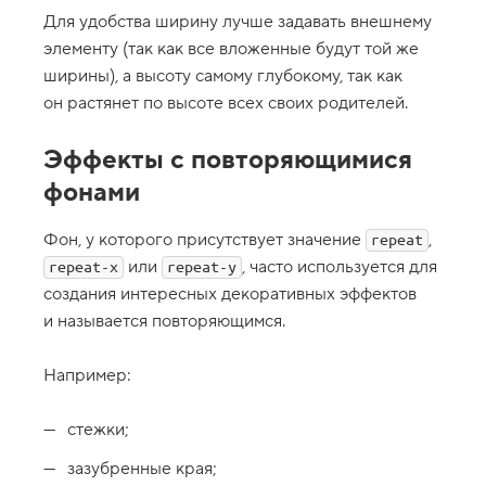
t
Для удобства ширину лучше задавать внешнему
4
элементу (так как все вложенные будут той же
.
ширины), а высоту самому глубокому, так как
С
он растянет по высоте всех своих родителей.
в
о
й
Эффекты с повторяющимися
с
т
фонами
в
о
b
Фон, у которого присутствует значение
,
repeat
a
c
или
, часто используется для
repeat-x
repeat-y
k
создания интересных декоративных эффектов
g
r
и называется повторяющимся.
o
u
n
Например:
d
-
p
стежки;
o
s
зазубренные края;
i
t