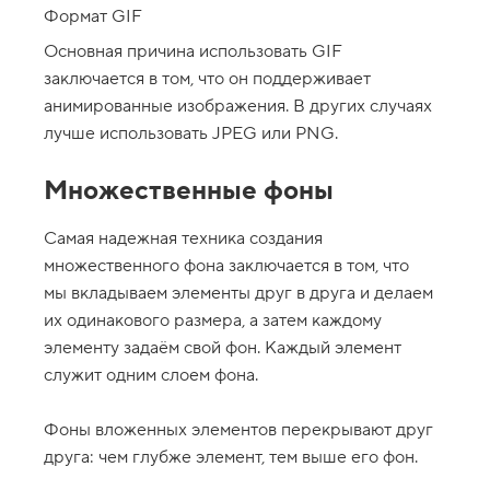
Формат GIF
3
.
Основная причина использовать GIF
С
заключается в том, что он поддерживает
в
анимированные изображения. В других случаях
о
й
лучше использовать JPEG или PNG.
с
т
в
Множественные фоны
о
b
a
Самая надежная техника создания
c
k
множественного фона заключается в том, что
g
мы вкладываем элементы друг в друга и делаем
r
o
их одинакового размера, а затем каждому
u
элементу задаём свой фон. Каждый элемент
n
d
служит одним слоем фона.
-
r
e
Фоны вложенных элементов перекрывают друг
p
e
друга: чем глубже элемент, тем выше его фон.
a