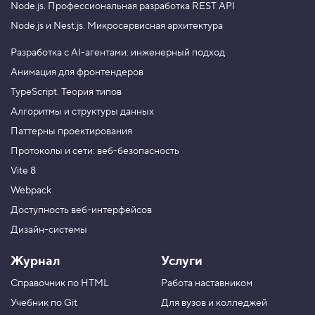
к
Node.js.
Профессиональная разработка REST API
о
Node.js и Nest.js.
Микросервисная архитектура
м
с
т
Разработка с AI-агентами: инженерный подход
в
о
Анимация для фронтендеров
»
TypeScript. Теория типов
.
Р
Алгоритмы и структуры данных
а
з
Паттерны проектирования
д
е
Протоколы и сети: веб-безопасность
л
Vite 8
1
Webpack
9
Доступность веб-интерфейсов
.
Дизайн-системы
И
с
Журнал
Услуги
п
ы
Справочник по HTML
Работа наставником
т
а
Учебник по Git
Для вузов и колледжей
н