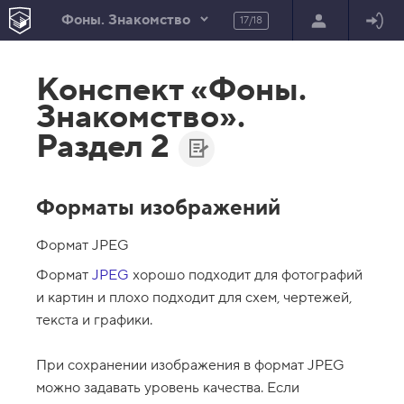
Фоны. Знакомство
17/18
В
е
Конспект «Фоны.
р
н
Знакомство».
у
т
Раздел 2
ь
с
я
в
Форматы изображений
с
п
и
Формат JPEG
с
о
Формат
JPEG
хорошо подходит для фотографий
к
и картин и плохо подходит для схем, чертежей,
з
а
текста и графики.
д
а
н
При сохранении изображения в формат JPEG
и
можно задавать уровень качества. Если
й