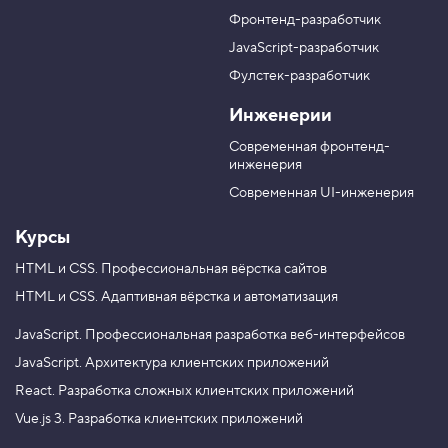
k
п
л
л
л
Фронтенд-разработчик
g
п
н
в
в
r
а
а
JavaScript-разработчик
o
в
T
M
u
Фулстек-разработчик
Y
e
A
n
V
o
l
X
d
Инженерии
K
u
e
8
T
g
Современная фронтенд-
.
u
r
инженерия
b
a
К
e
m
Современная UI-инженерия
о
н
с
Курсы
п
е
HTML и CSS.
Профессиональная вёрстка сайтов
к
т
HTML и CSS.
Адаптивная вёрстка и автоматизация
«
Ф
JavaScript.
Профессиональная разработка веб-интерфейсов
о
н
JavaScript.
Архитектура клиентских приложений
ы
.
React.
Разработка сложных клиентских приложений
З
Vue.js 3.
Разработка клиентских приложений
н
а