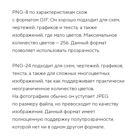
2
.
PNG-8 по характеристикам схож
с форматом GIF. Он хорошо подходит для схем,
С
в
чертежей, графиков и текста, а также
о
изображений, где мало цветов. Максимальное
й
с
количество цветов — 256. Данный формат
т
в
позволяет использовать прозрачность.
о
b
a
PNG-24 подходит для схем, чертежей, графиков,
c
текста, а также для сложных многоцветных
k
g
изображений, так как поддерживает практически
r
неограниченное количество цветов.
o
u
На фотографиях обычно он уступает JPEG
n
по размеру файла, но превосходит по качеству
d
-
изображения. Данный формат имеет
i
m
полноценную поддержку полупрозрачности,
a
которой нет ни в одном другом формате.
g
e