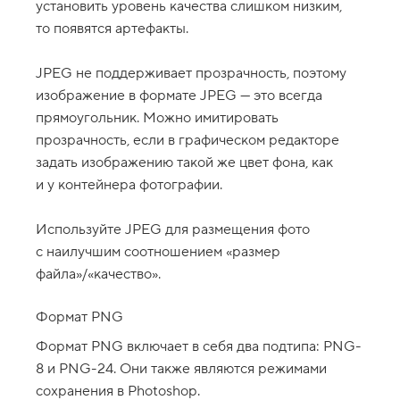
установить уровень качества слишком низким,
1
то появятся артефакты.
.
С
JPEG не поддерживает прозрачность, поэтому
в
о
изображение в формате JPEG — это всегда
й
прямоугольник. Можно имитировать
с
т
прозрачность, если в графическом редакторе
в
задать изображению такой же цвет фона, как
о
b
и у контейнера фотографии.
a
c
k
Используйте JPEG для размещения фото
g
r
с наилучшим соотношением «размер
o
файла»/«качество».
u
n
d
Формат PNG
-
c
Формат PNG включает в себя два подтипа: PNG-
o
l
8 и PNG-24. Они также являются режимами
o
сохранения в Photoshop.
r