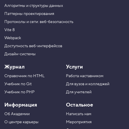
t
Алгоритмы и структуры данных
4
.
Паттерны проектирования
Протоколы и сети: веб-безопасность
С
в
Vite 8
о
й
Webpack
с
т
Доступность веб-интерфейсов
в
Дизайн-системы
о
b
a
Журнал
Услуги
c
k
Справочник по HTML
Работа наставником
g
r
Учебник по Git
Для вузов и колледжей
o
u
Учебник по PHP
Для учителей
n
d
Информация
Остальное
-
p
Об Академии
Написать нам
o
s
О центре карьеры
Мероприятия
i
t