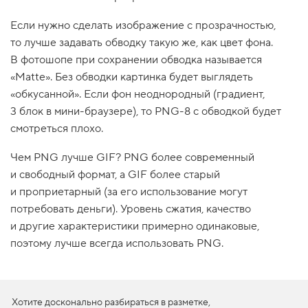
1
Если нужно сделать изображение с прозрачностью,
.
то лучше задавать обводку такую же, как цвет фона.
С
в
В фотошопе при сохранении обводка называется
о
«Matte». Без обводки картинка будет выглядеть
й
с
«обкусанной». Если фон неоднородный (градиент,
т
3 блок в мини-браузере), то PNG-8 с обводкой будет
в
о
смотреться плохо.
b
a
Чем PNG лучше GIF? PNG более современный
c
k
и свободный формат, а GIF более старый
g
r
и проприетарный (за его использование могут
o
потребовать деньги). Уровень сжатия, качество
u
n
и другие характеристики примерно одинаковые,
d
поэтому лучше всегда использовать PNG.
-
c
o
l
o
r
Хотите досконально разбираться в разметке,