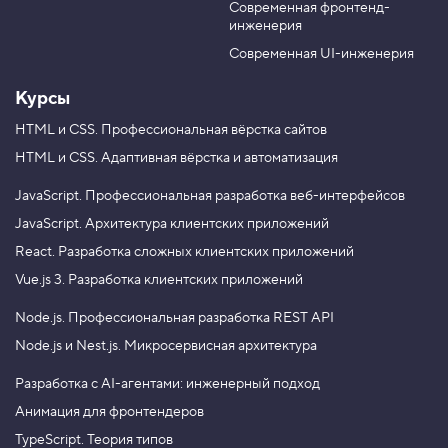
Современная фронтенд-
u
r
3
инженерия
b
a
.
e
m
Современная UI-инженерия
С
в
Курсы
о
й
с
HTML и CSS.
Профессиональная вёрстка сайтов
т
HTML и CSS.
Адаптивная вёрстка и автоматизация
в
о
b
JavaScript.
Профессиональная разработка веб-интерфейсов
a
JavaScript.
Архитектура клиентских приложений
c
k
React.
Разработка сложных клиентских приложений
g
r
Vue.js 3.
Разработка клиентских приложений
o
u
Node.js.
Профессиональная разработка REST API
n
d
Node.js и Nest.js.
Микросервисная архитектура
-
r
Разработка с AI-агентами: инженерный подход
e
p
Анимация для фронтендеров
e
a
TypeScript. Теория типов