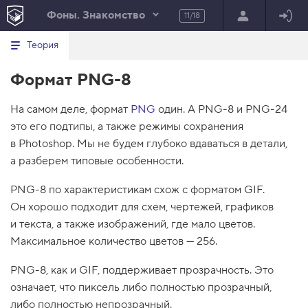
Фоны. Знакомство
11/18
Минимальный вид табов
В
HTML
Теория
е
index.html
р
Формат PNG-8
н
HTML
у
т
100%
На самом деле, формат
ь
PNG
один. А PNG-8 и PNG-24
с
это его подтипы, а также режимы сохранения
я
в
в Photoshop. Мы не будем глубоко вдаваться в детали,
а разберем типовые особенности.
с
п
и
PNG-8 по характеристикам схож с форматом GIF.
с
Он хорошо подходит для схем, чертежей, графиков
о
к
и текста, а также изображений, где мало цветов.
з
Максимальное количество цветов — 256.
а
д
а
PNG-8, как и GIF, поддерживает прозрачность. Это
н
и
означает, что пиксель либо полностью прозрачный,
й
либо полностью непрозрачный.