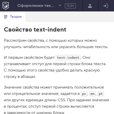
Оформление текста. Погружение
15/26
Минимальный вид табов
В
HTML
Теория
е
index.html
р
Свойство text-indent
н
HTML
у
т
100%
Рассмотрим свойства, с помощью которых можно
ь
с
улучшить читабельность или украсить большие тексты.
я
в
И первым свойством будет
. Оно
text-indent
с
устанавливает отступ для первой строки блока текста.
п
и
С помощью этого свойства удобно делать красную
с
строку в абзацах.
о
к
з
Значение свойства может принимать положительное
а
д
или отрицательное значение, задаётся в
,
,
px
em
pt
а
или других единицах длины CSS. При задании значения
н
и
в процентах, отступ первой строки вычисляется
й
в зависимости от ширины блока.