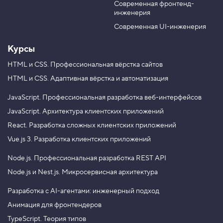
к
Современная фронтенд-
u
r
с
инженерия
b
a
т
о
e
m
Современная UI-инженерия
в
о
Курсы
й
т
е
HTML и CSS.
Профессиональная вёрстка сайтов
н
HTML и CSS.
Адаптивная вёрстка и автоматизация
и
п
о
JavaScript.
Профессиональная разработка веб-интерфейсов
JavaScript.
Архитектура клиентских приложений
г
о
React.
Разработка сложных клиентских приложений
р
и
Vue.js 3.
Разработка клиентских приложений
з
о
Node.js.
Профессиональная разработка REST API
н
т
Node.js и Nest.js.
Микросервисная архитектура
а
л
Разработка с AI-агентами: инженерный подход
и
Анимация для фронтендеров
4
.
TypeScript. Теория типов