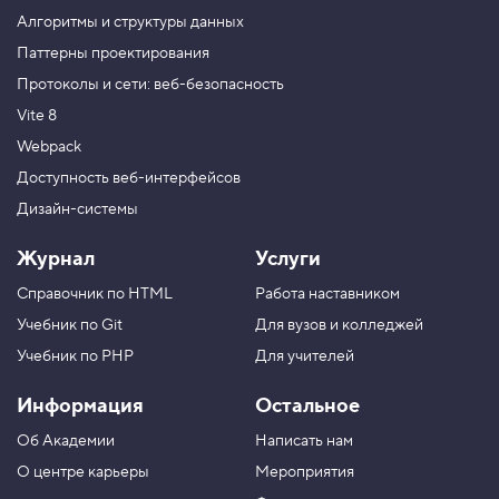
С
Алгоритмы и структуры данных
м
е
Паттерны проектирования
щ
Протоколы и сети: веб-безопасность
е
н
Vite 8
и
е
Webpack
т
е
Доступность веб-интерфейсов
к
Дизайн-системы
с
т
о
Журнал
Услуги
в
о
Справочник по HTML
Работа наставником
й
т
Учебник по Git
Для вузов и колледжей
е
н
Учебник по PHP
Для учителей
и
п
Информация
Остальное
о
Об Академии
Написать нам
в
е
О центре карьеры
Мероприятия
р
т