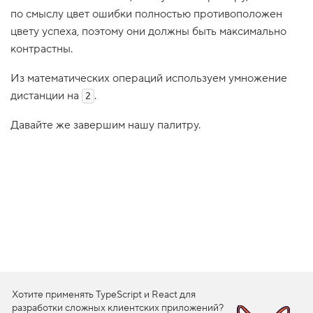
по смыслу цвет ошибки полностью противоположен
1
.
цвету успеха, поэтому они должны быть максимально
контрастны.
В
в
е
Из математических операций используем умножение
д
е
дистанции на
.
2
н
и
Давайте же завершим нашу палитру.
е
2
.
П
е
р
е
м
е
н
н
ы
е
,
Хотите применять TypeScript и React для
ш
разработки сложных клиентских приложений?