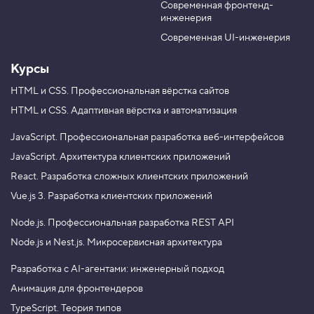
Современная фронтенд-
u
r
в
инженерия
е
b
a
т
e
m
Современная UI-инженерия
о
в
ы
Курсы
е
ф
HTML и CSS.
Профессиональная вёрстка сайтов
у
HTML и CSS.
Адаптивная вёрстка и автоматизация
н
к
ц
JavaScript.
Профессиональная разработка веб-интерфейсов
и
и
JavaScript.
Архитектура клиентских приложений
,
React.
Разработка сложных клиентских приложений
ш
а
Vue.js 3.
Разработка клиентских приложений
г
Node.js.
Профессиональная разработка REST API
1
Node.js и Nest.js.
Микросервисная архитектура
5
.
Разработка с AI-агентами: инженерный подход
В
Анимация для фронтендеров
л
о
TypeScript. Теория типов
ж