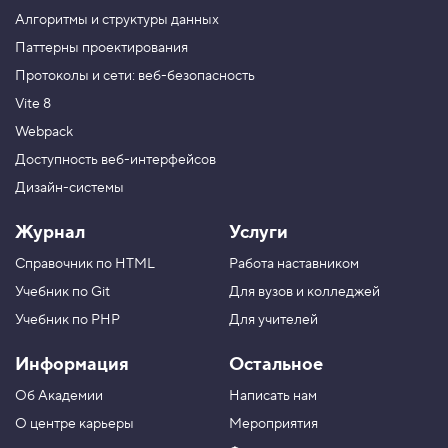
е
Алгоритмы и структуры данных
н
н
Паттерны проектирования
ы
Протоколы и сети: веб-безопасность
е
п
Vite 8
р
а
Webpack
в
и
Доступность веб-интерфейсов
л
Дизайн-системы
а
,
ш
Журнал
Услуги
а
г
Справочник по HTML
Работа наставником
1
Учебник по Git
Для вузов и колледжей
6
Учебник по PHP
Для учителей
.
Информация
Остальное
В
л
о
Об Академии
Написать нам
ж
О центре карьеры
Мероприятия
е
н