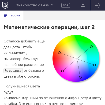
Знакомство с Less
8/14
Минимальный вид табов
В
HTML
Теория
е
index.html
р
Математические операции, шаг 2
н
HTML
у
т
100%
ь
с
Осталось добавить ещё
я
два цвета. Чтобы
в
их вычислить,
с
мы «повернём» круг
п
и
на двойное расстояние
с
от базового
@distance
о
к
цвета в обе стороны.
з
а
д
Получившиеся цвета
а
будут
н
и
комплементарными по отношению к инфо-цвету и цвету
й
ошибки. Это именно то, что нужно: к примеру,