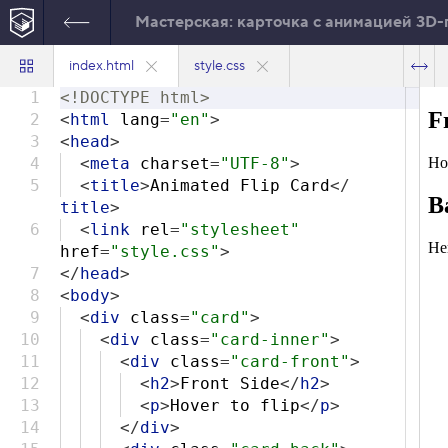
Мастерская: карточка с анимацией 3D
index.html
style.css
1
<!DOCTYPE html>
2
<
html
lang
=
"en"
>
3
<
head
>
4
<
meta
charset
=
"UTF-8"
>
5
<
title
>
Animated Flip Card
</
title
>
6
<
link
rel
=
"stylesheet"
href
=
"style.css"
>
7
</
head
>
8
<
body
>
9
<
div
class
=
"card"
>
10
<
div
class
=
"card-inner"
>
11
<
div
class
=
"card-front"
>
12
<
h2
>
Front Side
</
h2
>
13
<
p
>
Hover to flip
</
p
>
14
</
div
>