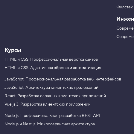
р
г
я
в
ш
Фулстек
Y
р
V
o
и
Инжен
K
u
ф
T
т
Совреме
u
а
b
Совреме
e
Курсы
HTML и CSS.
Профессиональная вёрстка сайтов
HTML и CSS.
Адаптивная вёрстка и автоматизация
JavaScript.
Профессиональная разработка веб-интерфейсов
JavaScript.
Архитектура клиентских приложений
React.
Разработка сложных клиентских приложений
Vue.js 3.
Разработка клиентских приложений
Node.js.
Профессиональная разработка REST API
Node.js и Nest.js.
Микросервисная архитектура