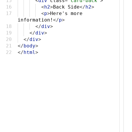
15
<
div
class
=
"card-back"
>
16
<
h2
>
Back Side
</
h2
>
17
<
p
>
Here's more
information!
</
p
>
18
</
div
>
19
</
div
>
20
</
div
>
21
</
body
>
22
</
html
>