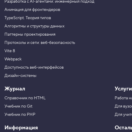
Разработка с AI-агентами: инженерный подход
Анимация для фронтендеров
TypeScript. Теория типов
Алгоритмы и структуры данных
Паттерны проектирования
Протоколы и сети: веб-безопасность
Vite 8
Webpack
Доступность веб-интерфейсов
Дизайн-системы
Журнал
Услуги
Справочник по HTML
Работа н
Учебник по Git
Для вузо
Учебник по PHP
Для учи
Информация
Остал