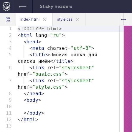
Sticky headers
index.html
style.css
1
<!DOCTYPE html>
2
<
html
lang
=
"ru"
>
3
<
head
>
4
<
meta
charset
=
"utf-8"
>
5
<
title
>
Липкая шапка для
списка имён
</
title
>
6
<
link
rel
=
"stylesheet"
href
=
"basic.css"
>
7
<
link
rel
=
"stylesheet"
href
=
"style.css"
>
8
</
head
>
9
<
body
>
10
11
</
body
>
12
</
html
>
13