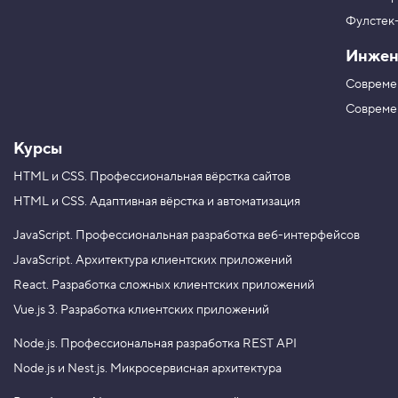
р
г
я
в
ш
Фулстек
Y
р
V
o
и
Инжен
K
u
ф
T
т
Совреме
u
а
b
Совреме
e
Курсы
HTML и CSS.
Профессиональная вёрстка сайтов
HTML и CSS.
Адаптивная вёрстка и автоматизация
JavaScript.
Профессиональная разработка веб-интерфейсов
JavaScript.
Архитектура клиентских приложений
React.
Разработка сложных клиентских приложений
Vue.js 3.
Разработка клиентских приложений
Node.js.
Профессиональная разработка REST API
Node.js и Nest.js.
Микросервисная архитектура