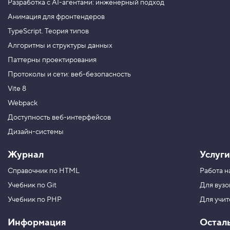
Разработка с AI-агентами: инженерный подход
Анимация для фронтендеров
TypeScript. Теория типов
Алгоритмы и структуры данных
Паттерны проектирования
Протоколы и сети: веб-безопасность
Vite 8
Webpack
Доступность веб-интерфейсов
Дизайн-системы
Журнал
Услуги
Справочник по HTML
Работа н
Учебник по Git
Для вузо
Учебник по PHP
Для учи
Информация
Остал