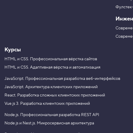
р
г
я
в
ш
Фулстек
Y
р
V
o
и
Инжен
K
u
ф
T
т
Совреме
u
а
b
Совреме
e
Курсы
HTML и CSS.
Профессиональная вёрстка сайтов
HTML и CSS.
Адаптивная вёрстка и автоматизация
JavaScript.
Профессиональная разработка веб-интерфейсов
JavaScript.
Архитектура клиентских приложений
React.
Разработка сложных клиентских приложений
Vue.js 3.
Разработка клиентских приложений
Node.js.
Профессиональная разработка REST API
Node.js и Nest.js.
Микросервисная архитектура