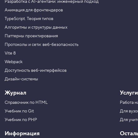
Разработка с AI-агентами: инженерный подход
Анимация для фронтендеров
TypeScript. Теория типов
Алгоритмы и структуры данных
Паттерны проектирования
Протоколы и сети: веб-безопасность
Vite 8
Webpack
Доступность веб-интерфейсов
Дизайн-системы
Журнал
Услуги
Справочник по HTML
Работа н
Учебник по Git
Для вузо
Учебник по PHP
Для учи
Информация
Остал