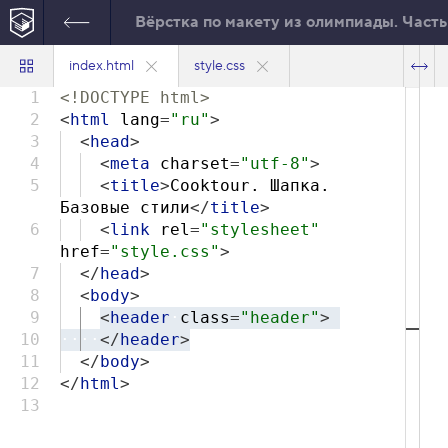
Вёрстка по макету из олимпиады. Часть
index.html
style.css
1
<!DOCTYPE html>
2
<
html
lang
=
"ru"
>
3
<
head
>
4
<
meta
charset
=
"utf-8"
>
5
<
title
>
Cooktour. Шапка.
Базовые стили
</
title
>
6
<
link
rel
=
"stylesheet"
href
=
"style.css"
>
7
</
head
>
8
<
body
>
9
<
header
·
class
=
"header"
>
10
····
</
header
>
11
</
body
>
12
</
html
>
13