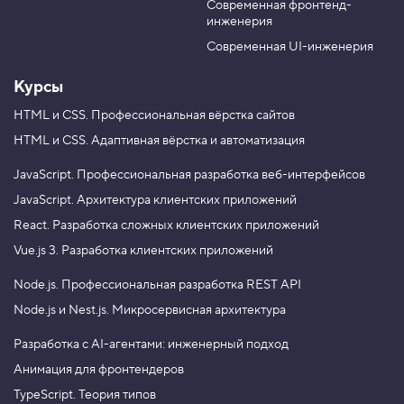
Современная фронтенд-
u
r
инженерия
b
a
e
m
Современная UI-инженерия
Курсы
HTML и CSS.
Профессиональная вёрстка сайтов
HTML и CSS.
Адаптивная вёрстка и автоматизация
JavaScript.
Профессиональная разработка веб-интерфейсов
JavaScript.
Архитектура клиентских приложений
React.
Разработка сложных клиентских приложений
Vue.js 3.
Разработка клиентских приложений
Node.js.
Профессиональная разработка REST API
Node.js и Nest.js.
Микросервисная архитектура
Разработка с AI-агентами: инженерный подход
Анимация для фронтендеров
TypeScript. Теория типов