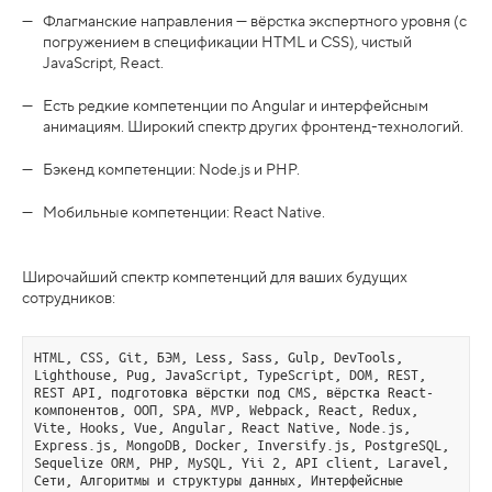
Флагманские направления — вёрстка экспертного уровня (с
погружением в спецификации HTML и CSS), чистый
JavaScript, React.
Есть редкие компетенции по Angular и интерфейсным
анимациям. Широкий спектр других фронтенд-технологий.
Бэкенд компетенции: Node.js и PHP.
Мобильные компетенции: React Native.
Широчайший спектр компетенций для ваших будущих
сотрудников:
HTML, CSS, Git, БЭМ, Less, Sass, Gulp, DevTools, 
Lighthouse, Pug, JavaScript, TypeScript, DOM, REST, 
REST API, подготовка вёрстки под CMS, вёрстка React-
компонентов, ООП, SPA, MVP, Webpack, React, Redux, 
Vite, Hooks, Vue, Angular, React Native, Node.js, 
Express.js, MongoDB, Docker, Inversify.js, PostgreSQL, 
Sequelize ORM, PHP, MySQL, Yii 2, API client, Laravel, 
Сети, Алгоритмы и структуры данных, Интерфейсные 