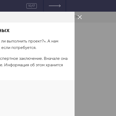
10/17
HTML
ных
ли выполнить проект?». А нам
 если потребуется.
кспертное заключение. Вначале она
ке. Информация об этом хранится