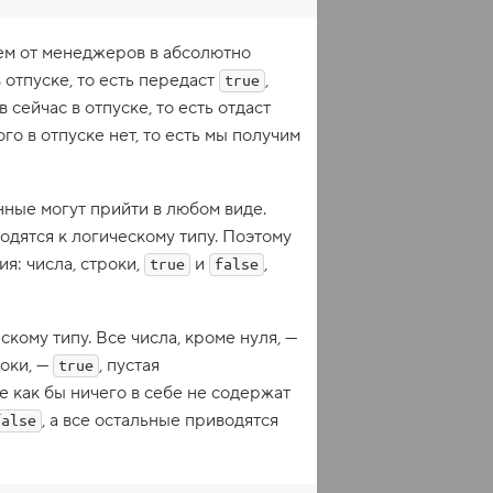
ем от менеджеров в абсолютно
 отпуске, то есть передаст
,
true
 сейчас в отпуске, то есть отдаст
го в отпуске нет, то есть мы получим
нные могут прийти в любом виде.
одятся к логическому типу. Поэтому
я: числа, строки,
и
,
true
false
скому типу. Все числа, кроме нуля, —
роки, —
, пустая
true
ые как бы ничего в себе не содержат
, а все остальные приводятся
false