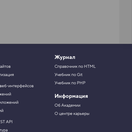
Журнал
айтов
Справочник по HTML
тизация
Учебник по Git
Учебник по PHP
 веб-интерфейсов
ожений
Информация
риложений
Об Академии
ий
О центре карьеры
ST API
тура