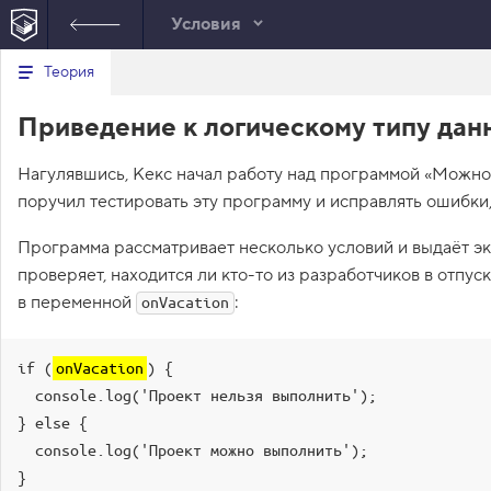
Условия
Минимальный вид табов
В
Теория
е
index.html
р
Приведение к логическому типу дан
н
HTML
у
т
Нагулявшись, Кекс начал работу над программой «Можно 
ь
с
поручил тестировать эту программу и исправлять ошибки,
я
в
Программа рассматривает несколько условий и выдаёт э
с
проверяет, находится ли кто-то из разработчиков в отпус
п
и
в переменной
:
onVacation
с
о
к
з
if (
onVacation
) {

а
  console.log('Проект нельзя выполнить');

д
а
} else {

н
  console.log('Проект можно выполнить');

и
й
}