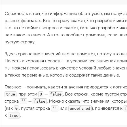
1
.
Сложность в том, что информацию об отпусках мы получа
Л
разных форматах. Кто-то сразу скажет, что разработчики в
и
кто-то не поймёт вопроса и скажет, сколько разработчиков
н
е
нам какое-то число. А кто-то вообще промолчит, если нико
й
пустую строку.
н
ы
е
Здесь сравнение значений нам не поможет, потому что да
и
Но есть и хорошая новость — в условии все значения прив
н
мы можем использовать в качестве условий любые значени
е
л
а также переменные, которые содержат такие данные.
и
н
Главное — понимать, как эти значения приводятся к логиче
е
й
, при этом
—
. Все строки, кроме пустой ст
true
0
false
н
строка
—
. Можно сказать, что значения, котор
ы
''
false
е
(как
, пустая строка
или
), приводятся к
0
''
undefined
п
р
к
.
true
о
г