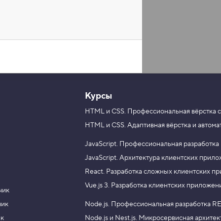
Курсы
HTML и CSS.
Профессиональная вёрстка с
HTML и CSS.
Адаптивная вёрстка и автома
JavaScript.
Профессиональная разработка
JavaScript.
Архитектура клиентских прил
React.
Разработка сложных клиентских п
Vue.js 3.
Разработка клиентских приложен
чик
чик
Node.js.
Профессиональная разработка RE
ик
Node.js и Nest.js.
Микросервисная архитек